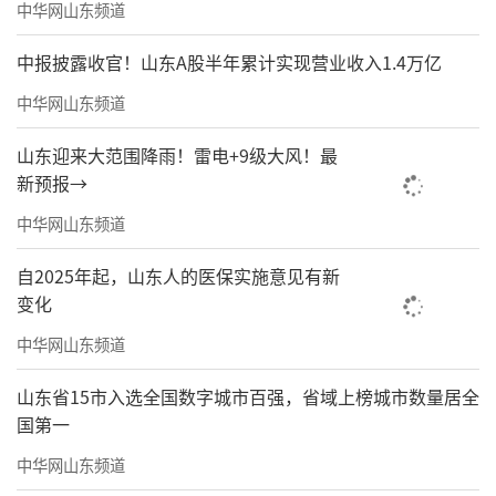
中华网山东频道
而且，山姆还不止想在山东开2家店，根据
青岛日报公开显示分析得出，山姆在青岛有计
中报披露收官！山东A股半年累计实现营业收入1.4万亿
划再开新店，目前选址还在计划中。
中华网山东频道
三分钟热度？
山东迎来大范围降雨！雷电+9级大风！最
新预报→
青岛和济南店不是所有的人都是山姆会员
中华网山东频道
自2025年起，山东人的医保实施意见有新
变化
中华网山东频道
山东省15市入选全国数字城市百强，省域上榜城市数量居全
国第一
中华网山东频道