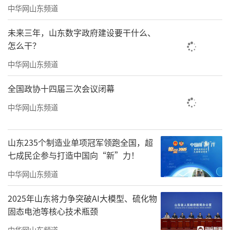
中华网山东频道
未来三年，山东数字政府建设要干什么、
怎么干？
图源：网络
中华网山东频道
5月15日，山姆会员店同时在青岛和济南开
全国政协十四届三次会议闭幕
了新店，然后16号和17号还是周末，简直是抓
中华网山东频道
住了“黄金周”。
开业期间有多疯狂？有网友表示停车排队
山东235个制造业单项冠军领跑全国，超
要一个多小时，进店要排队三四十分钟。
七成民企参与打造中国向“新”力！
中华网山东频道
好不容易进去了，超市里人挤人，青岛和
济南消费者的财力有目共睹，在山姆买东西还
2025年山东将力争突破AI大模型、硫化物
固态电池等核心技术瓶颈
要争抢那种，即便是见过世面的网友，也是被
中华网山东频道