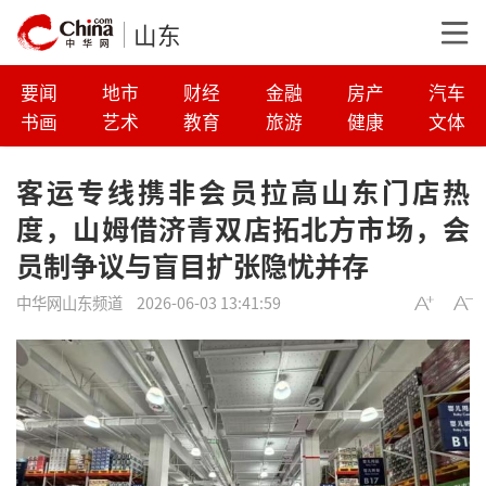
山东
要闻
地市
财经
金融
房产
汽车
书画
艺术
教育
旅游
健康
文体
客运专线携非会员拉高山东门店热
度，山姆借济青双店拓北方市场，会
员制争议与盲目扩张隐忧并存
中华网山东频道
2026-06-03 13:41:59