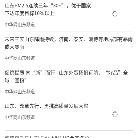
山东PM2.5连续三年“30+”，优于国家
截至2026年5月底，山姆在国内一共开了67
下达年度目标10%以上
家店，其中南方城县有57家，北方城市有10
中华网山东频道
家。
未来三天山东降雨持续，济南、泰安、淄博等地局部有暴雨
其实早在前几年，山姆就在吉林长春开过
或大暴雨
一家，但因为经营不善关闭了，北方的零售市
中华网山东频道
场一直没给到山姆闷声发大财的机会，毕竟北
促稳提质 向“新”而行 | 山东外贸扬帆远航，“好品”全
方的消费者比较务实，光是会员费就能劝退很
球“圈粉”
多人了!
中华网山东频道
所以山姆在北方可以说没开多少家店，目
山东：改革先行，勇挑高质量发展大梁
前北方的城市，也就是北京、沈阳、大连和天
中华网山东频道
津，这几个城市加起来就8家，现在加上青岛和
济南，加起来就是10家！