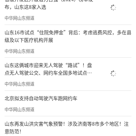
山姆店越开越下沉，加上某些商品线上平台也
布，山东这8家入选
可以买，溢价跟代购费差不多，在未来，也
中华网山东频道
许“山姆代购”会消失。
山东16市试点“住院免押金”背后：考虑逃费风控，多在县
山姆的“竟对”开始线上营销，溢价约20%
级及以下医疗机构开展
网友：智商税
中华网山东频道
山东这俩城市迎来无人驾驶“路试”！盘
点无人驾驶公交、网约车全国多地试点之
路
中华网山东频道
北京拟支持自动驾驶汽车跑网约车
中华网山东频道
山东再发山洪灾害气象预警！涉及济南等8市多个地区！注
意防范！
山姆的竟对开市客，也是普通会员卡299