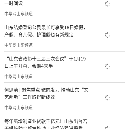
一时间读
中华网山东频道
山东结婚登记公民最长可享受18日婚假，
产假、育儿假、护理假也有新规定
山姆也是端水大师，既然两个城市都争着
中华网山东频道
抢着，那就两个城市都落地，而且连开店日期
“山东省政协十三届三次会议”于1月19
都一样，只能说山姆太会拿捏人情世故了。
日上午开幕，会期4天半
中华网山东频道
何思清 | 聚焦重点 靶向发力 推动山东“文
艺两新”工作取得新成效
中华网山东频道
每年新增制造业贷款千亿元！山东出台若
干措施助企帮扶推动工业经济稳进提质