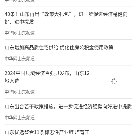
山东有客运公司为了赚钱，多拉一些人去
山姆购物，开设了多条直通车路线，甚至还整
40条！山东再出“政策大礼包”，进一步促进经济稳健向
出了首次去山姆购物的人不用会员卡，所以那
好、进中提质
么多人去山姆买东西，其中有很多并不是会
中华网山东频道
员。
山东增加高品质住宅供给 优化住房公积金使用政策
而且人流大部分是在周末，因为这些客运
中华网山东频道
公司大多是周末出发，毫不夸张，从潍坊都可
2024中国县域经济百强县发布，山东12
以直接坐到去青岛的山姆会员店，为了去趟超
地入选
市坐3小时的车，往返不免费，票价98元，也就
中华网山东频道
是单程49元！真是有钱又有钱。
山东出台若干政策措施，进一步促进经济稳健向好进中提质
中华网山东频道
山东优选整合11条标志性产业链 培育工