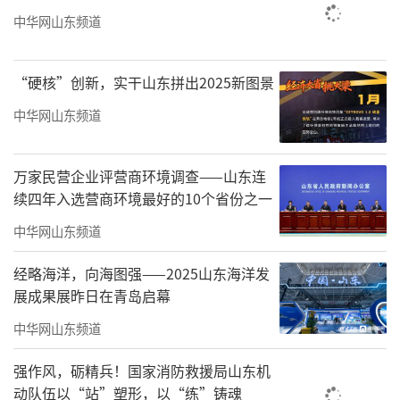
图源：网络
中华网山东频道
只能说，山东人是真的不差钱，山姆会员
“硬核”创新，实干山东拼出2025新图景
店都开业快半个月了，消费力依旧强劲，不减
反增。
中华网山东频道
不过山姆压力也不少，对于“吃”字放第
万家民营企业评营商环境调查——山东连
一的山东人，鲁菜是八大菜系之首，青岛人对
续四年入选营商环境最好的10个省份之一
海鲜要求高，济南人对肉质要求高，早在开店
中华网山东频道
两三年前，山姆采购部就已经暗地里“干冒
烟”了。
经略海洋，向海图强——2025山东海洋发
展成果展昨日在青岛启幕
破30年开店记录！
中华网山东频道
1天开业2家店，太有心机了
强作风，砺精兵！国家消防救援局山东机
动队伍以“站”塑形，以“练”铸魂