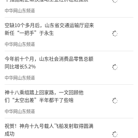
中华网山东频道
结局就是，青岛人和济南人在网上各种
空缺10个多月后，山东省交通运输厅迎来
抢“山姆状元”，不愧是考公大省，干什么都
新任“一把手”于永生
要争第一，就连花钱也是，不是家里缺东西，
中华网山东频道
是面子问题。
今年前十个月，山东社会消费品零售总额
同比增长5.2%
中华网山东频道
神十八乘组踏上回家路，一文回顾他
们“太空出差”半年都干了些啥
中华网山东频道
祝贺！神舟十九号载人飞船发射取得圆满
成功