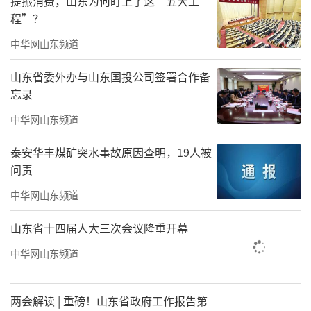
提振消费，山东为何盯上了这“五大工
程”？
中华网山东频道
山东省委外办与山东国投公司签署合作备
忘录
要知道之前山姆会员店计划落地山东之前
在青岛和济南之间徘徊，这两座城市的人为了
中华网山东频道
争抢“山姆第一”，也是在网上“吵过”无数
泰安华丰煤矿突水事故原因查明，19人被
回。
问责
中华网山东频道
山东省十四届人大三次会议隆重开幕
中华网山东频道
两会解读 | 重磅！山东省政府工作报告第