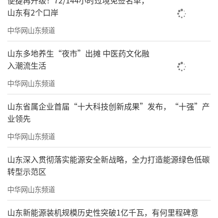
便捷再升级！72/144小时过境免签名单，
可见，山姆也开始重新“盯”向北方零售
山东有2个口岸
市场了！毕竟，之前的山姆野心一直在“南
中华网山东频道
方”一线城市。
山东多地养生“夜市”出摊 中医药文化融
而且，山姆的野心也从一线城市，如北上
入潮流生活
广深下沉到三四线城市，甚至开到了一些县去
中华网山东频道
了。
山东省属企业首届“十大科技创新成果”发布，“十强”产
业领先
中华网山东频道
山东深入贯彻落实能源安全新战略，全力打造能源绿色低碳
转型示范区
中华网山东频道
山东新能源装机规模历史性突破1亿千瓦，有何里程碑意