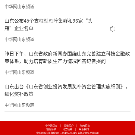
中华网山东频道
元/人，黑钻会员卡688元/人。
山东公布45个支柱型雁阵集群和96家“头
开市客目前在国内的店面数量不多，加上
雁”企业名单
客群和山姆会员店一样，都是中产客群。
中华网山东频道
但开市客目前的野心在“线上”，也就是
昨日下午，山东省政府新闻办围绕山东完善建立科技金融政
说不管是不是会员，在线上他们合作的电商平
策体系，助力培育新质生产力情况回答记者提问
台，都可以购物，但是会员购买商品的价格和
中华网山东频道
线下一样，非会员购买商品的价格，则要溢价2
0%左右！
山东出台《山东省创业投资发展奖补资金管理实施细则》，
细化奖补政策
中华网山东频道
中华网简介
|
频道简介
|
地方招商
豁免条款
|
地方招聘
|
联系我们
中华网城市监督电话：17610228316
监督及意见反馈邮箱