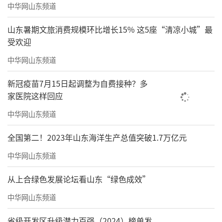
港市、晋江市、慈溪市、长沙县、义乌市，都
中华网山东频道
是超2000亿的存在，实力也是不容小觑。
山东暑期文旅消费规模环比增长15% 这5座“清凉小城”最
受欢迎
中华网山东频道
山姆落地义乌、江阴也是不久的将来，只
新冠疫苗7月15日起调整为自费接种？多
家医院这样回应
能说，山姆是按照全国百强县的排行榜开始开
中华网山东频道
店的吧？
全国第二！2023年山东海洋生产总值突破1.7万亿元
除了盯着百强县的“县城中产”，山姆也
向地级市跑马圈地。现在某个城市有山姆会员
中华网山东频道
店，就跟楼下有美宜佳便利店一样，不再是一
从上合绿色发展论坛看山东“绿色成效”
件很稀奇的事情了。
中华网山东频道
这对“山姆代购”来说也是一件伤心事，
省级开发区升级潜力百强（2024）榜单发