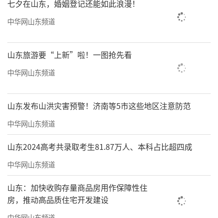
七夕在山东，婚姻登记还能如此浪漫！
但对于务实的山东人来说，有很多听到要
交会员费就不想去了，去赶大集不香吗？山姆
中华网山东频道
的大葱是镶了金边吗？
山东旅游要“上新”啦！一图抢先看
中华网山东频道
山东发布山洪灾害预警！济南等5市这些地区注意防范
中华网山东频道
山东2024高考共录取考生81.87万人、本科占比超四成
中华网山东频道
山东：加快收购存量商品房用作保障性住
房，推动高品质住宅开发建设
中华网山东频道