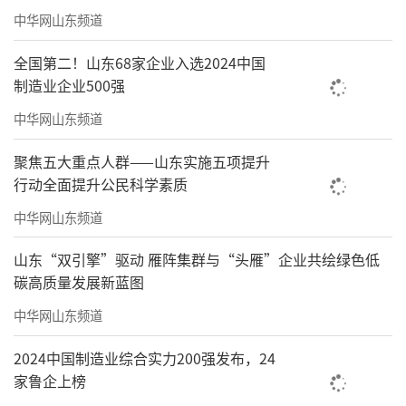
中华网山东频道
全国第二！山东68家企业入选2024中国
制造业企业500强
中华网山东频道
聚焦五大重点人群——山东实施五项提升
行动全面提升公民科学素质
中华网山东频道
山东“双引擎”驱动 雁阵集群与“头雁”企业共绘绿色低
碳高质量发展新蓝图
山姆“状元”
中华网山东频道
毕竟山姆从1996年来到中国内地市场已经3
2024中国制造业综合实力200强发布，24
家鲁企上榜
0年了，还没有过1天开业两家店的记录。