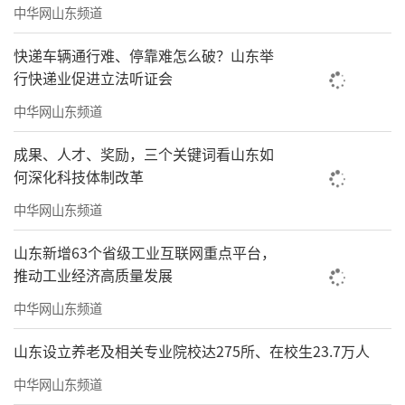
中华网山东频道
普通超市一般都是免费进去，但山姆会员
快递车辆通行难、停靠难怎么破？山东举
店和开市客这类外资零售商超，进去他们的超
行快递业促进立法听证会
市购物之前需要办卡交会员费，山姆普通会员
中华网山东频道
卡是260元/人，卓越卡是680元/人，他们只为
菁英会员“服务”。
成果、人才、奖励，三个关键词看山东如
何深化科技体制改革
中华网山东频道
山东新增63个省级工业互联网重点平台，
推动工业经济高质量发展
中华网山东频道
山东设立养老及相关专业院校达275所、在校生23.7万人
中华网山东频道