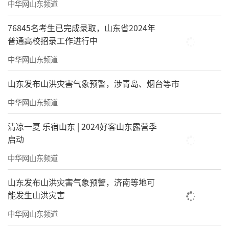
中华网山东频道
题热榜，没想到山东虽然处在北方，但消费力
不低。
76845名考生已完成录取，山东省2024年
普通高校招录工作进行中
山姆没有放弃在北方开店的“野心”
中华网山东频道
开始“收割”北方中产
山东发布山洪灾害气象预警，涉青岛、烟台等市
中华网山东频道
清凉一夏 乐宿山东 | 2024好客山东露营季
启动
中华网山东频道
山东发布山洪灾害气象预警，济南等地可
能发生山洪灾害
中华网山东频道
图源：青岛商业