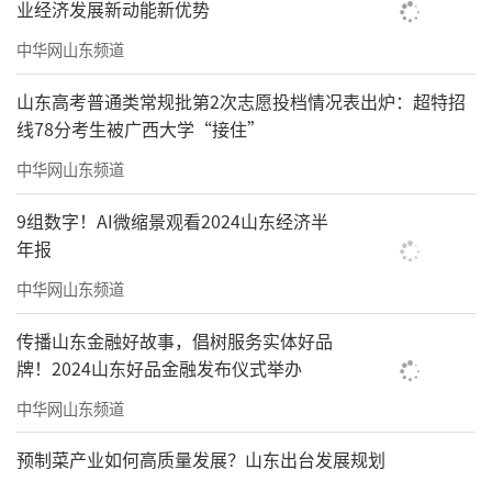
业经济发展新动能新优势
中华网山东频道
山东高考普通类常规批第2次志愿投档情况表出炉：超特招
线78分考生被广西大学“接住”
中华网山东频道
9组数字！AI微缩景观看2024山东经济半
年报
中华网山东频道
传播山东金融好故事，倡树服务实体好品
只能说，就当是周末短途游的交通费了，
牌！2024山东好品金融发布仪式举办
不过当天7点出发，4点返程，所以要去青岛别
中华网山东频道
的地方玩还要抓紧时间。
预制菜产业如何高质量发展？山东出台发展规划
总之，山姆超市这几日霸占山东无数的话