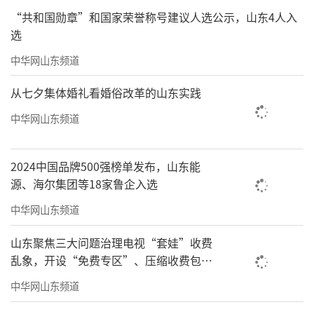
“共和国勋章”和国家荣誉称号建议人选公示，山东4人入
选
中华网山东频道
从七夕集体婚礼看婚俗改革的山东实践
中华网山东频道
2024中国品牌500强榜单发布，山东能
源、海尔集团等18家鲁企入选
中华网山东频道
山东聚焦三大问题治理电视“套娃”收费
这对于中产来说简直是香饽饽，每一次购
乱象，开设“免费专区”、压缩收费包比
物都是彰显身份之旅，随便PO一张图片晒在社
例70%以上
中华网山东频道
交平台上，意味着正在享受高品质的生活。