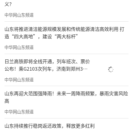
义？
中华网山东频道
昆山山姆店
山东将推进清洁能源规模发展和传统能源清洁高效利用 打
造“四大高地”，建设“两大标杆”
当然，这些县的消费实力不差！如江苏昆
山和张家港、福建晋江，随便拎一个县出来，
中华网山东频道
有的GDP都比一些省会城市还要高。
日兰高铁即将全线开通，列车班次、票价
公布！乘G2103次列车，济南到郑州3小
就拿昆山来说，根据“昆山发布”公开数
时到达
中华网山东频道
据分析得出，2025年，昆山县的生产总值为561
5.34亿元！这已经是昆山GDP连着4年超过5000
山东再迎大范围强降雨！未来一周降雨频繁，暴雨灾害风险
亿元了，稳坐百强县“榜一大哥”的位置。
高
中华网山东频道
而在昆山“一哥”的背后，还有六强“弟
弟”紧跟“大哥”后面，分别是江阴市、张家
山东持续推行稳岗返还政策，释放更多红利