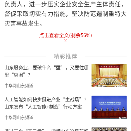
负责人，进一步压实企业安全生产主体责任，
督促采取切实有力措施，坚决防范遏制重特大
灾害事故发生。
点击查看全文(剩余
56
%)
约谈指出，广东梅大高速茶阳路段“5·
1”塌方灾害、四川阿坝马尔康“11·11”红旗
大桥垮塌灾害发生后，经调查评估，发现有关
精彩推荐
企业对勘察设计等基础性工作不重视，偷工减
山东服务业，要破什么“壁”，又要往哪
料、弄虚作假，勘察设计转包、违法分包、以
里“突围”？
包代管、包而不管，安全责任制度悬空、安全
中华网山东频道
制度和现场管理“两张皮”，以及同类事故隐
人工智能如何快步挺进产业“主战场”？
患屡查屡犯等问题，教训极其惨痛。
山东发布“人工智能+制造”行动方案
应急管理部、住房城乡建设部、交通运输
中华网山东频道
部、国务院国资委有关司局负责人参加约谈。
透过三个“不寻常”，读懂山东这场新闻