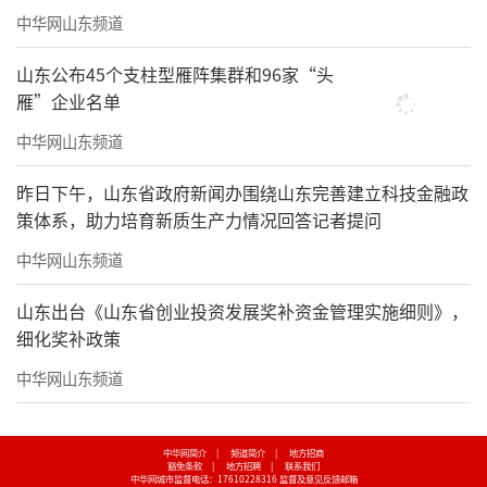
中华网山东频道
山东公布45个支柱型雁阵集群和96家“头
雁”企业名单
中华网山东频道
昨日下午，山东省政府新闻办围绕山东完善建立科技金融政
策体系，助力培育新质生产力情况回答记者提问
中华网山东频道
山东出台《山东省创业投资发展奖补资金管理实施细则》，
细化奖补政策
中华网山东频道
中华网简介
|
频道简介
|
地方招商
豁免条款
|
地方招聘
|
联系我们
中华网城市监督电话：17610228316
监督及意见反馈邮箱