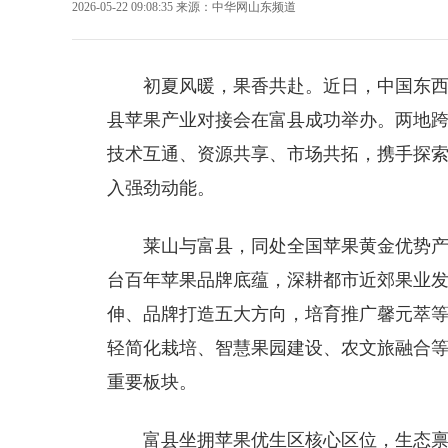
2026-05-22 09:08:35
来源：
中华网山东频道
初夏风暖，果香共赴。近日，中国东
县苹果产业对接会在富县成功举办。两地
技术互通、资源共享、市场共拓，携手探
入强劲动能。
莱山与富县，同处全国苹果黄金优势
台百年苹果品牌底蕴，深耕都市近郊果业
伸、品牌打造五大方向，培育推广
馨元萃
轻简化栽培、智慧果园建设、农文旅融合
重要板块。
富县坐拥苹果优生区核心区位，生态