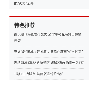
能“火力”全开
特色推荐
白天游花海夜赏灯光秀 济宁牛楼花海彩田惊艳
来袭
邂逅“老”泉城：翔凤巷，身藏在济南的“六尺巷”
潍坊新增4家3A旅游景区 诸城2家临朐青州各1家
“美好生活城市”济南版宣传片出炉