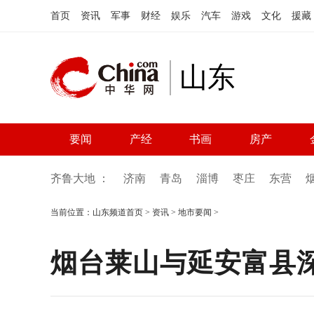
首页
资讯
军事
财经
娱乐
汽车
游戏
文化
援藏
山东
要闻
产经
书画
房产
齐鲁大地 ：
济南
青岛
淄博
枣庄
东营
当前位置：
山东频道首页
>
资讯
>
地市要闻
>
烟台莱山与延安富县