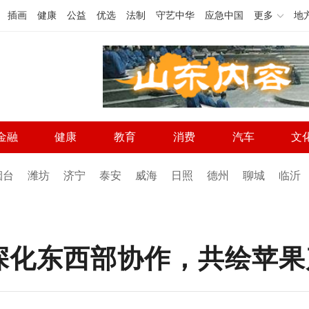
插画
健康
公益
优选
法制
守艺中华
应急中国
更多
地
金融
健康
教育
消费
汽车
文
烟台
潍坊
济宁
泰安
威海
日照
德州
聊城
临沂
深化东西部协作，共绘苹果