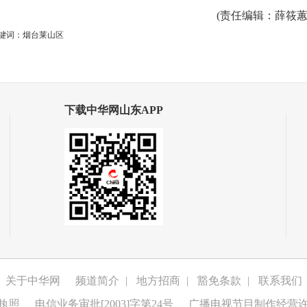
(
责任编辑
：薛筱蕙
键词：烟台莱山区
下载中华网山东APP
关于中华网
频道简介
|
地方招商
|
豁免条款
|
联系我们
执照
电信业务审批[2003]字第24号
广播电视节目制作经营