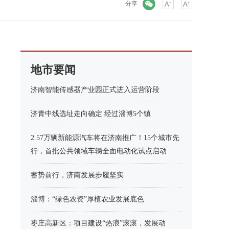
微信
分享
地市要闻
济南智能传感器产业园正式进入运营阶段
济青中线选址走向确定 经过淄博5个镇
2.57万辆新能源汽车将在济南推广！15个城市先
行，首批公共领域车辆全面电动化试点启动
蓄势前行，济南发展步履坚实
淄博：“绿色农资”厚植农业发展底色
枣庄高新区：项目建设“热浪”滚滚，发展动