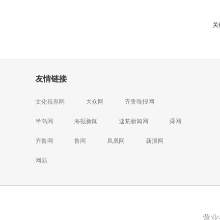
关
友情链接
文化视界网
大众网
齐鲁晚报网
半岛网
海报新闻
速豹新闻网
舜网
齐鲁网
鲁网
凤凰网
新浪网
网易
营业