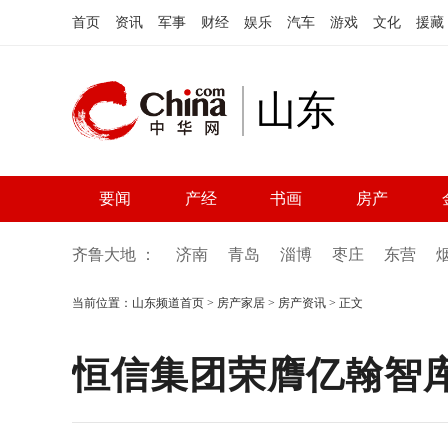
首页
资讯
军事
财经
娱乐
汽车
游戏
文化
援藏
山东
要闻
产经
书画
房产
齐鲁大地 ：
济南
青岛
淄博
枣庄
东营
当前位置：
山东频道首页
>
房产家居
>
房产资讯
> 正文
恒信集团荣膺亿翰智库