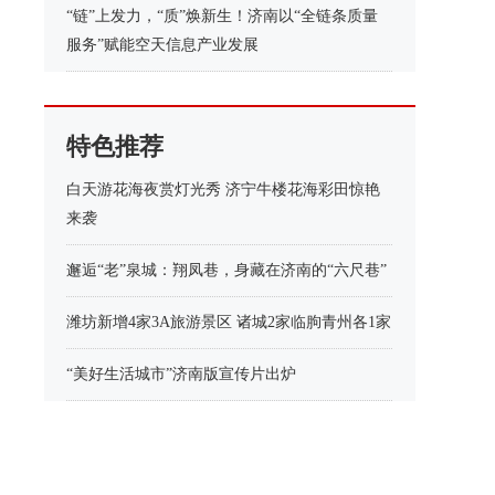
“链”上发力，“质”焕新生！济南以“全链条质量
服务”赋能空天信息产业发展
特色推荐
白天游花海夜赏灯光秀 济宁牛楼花海彩田惊艳
来袭
邂逅“老”泉城：翔凤巷，身藏在济南的“六尺巷”
潍坊新增4家3A旅游景区 诸城2家临朐青州各1家
“美好生活城市”济南版宣传片出炉