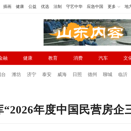
插画
健康
公益
优选
法制
守艺中华
应急中国
更多
地
金融
健康
教育
消费
汽车
文
烟台
潍坊
济宁
泰安
威海
日照
德州
聊城
临沂
“2026年度中国民营房企