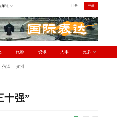
方频道
注册
登录
化
旅游
资讯
人事
更多
菏泽
滨州
三十强”