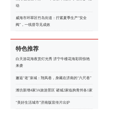
动
威海市环翠区竹岛街道：拧紧夏季生产“安全
阀”，一线督导见成效
特色推荐
白天游花海夜赏灯光秀 济宁牛楼花海彩田惊艳
来袭
邂逅“老”泉城：翔凤巷，身藏在济南的“六尺巷”
潍坊新增4家3A旅游景区 诸城2家临朐青州各1家
“美好生活城市”济南版宣传片出炉