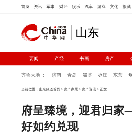
首页
资讯
军事
财经
娱乐
汽车
游戏
文化
援藏
山东
要闻
产经
书画
房产
齐鲁大地 ：
济南
青岛
淄博
枣庄
东营
当前位置：
山东频道首页
>
房产家居
>
房产资讯
> 正文
府呈臻境，迎君归家
好如约兑现