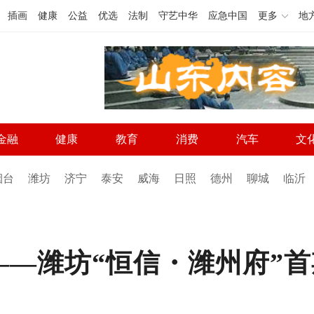
插画
健康
公益
优选
法制
守艺中华
应急中国
更多
地
金融
健康
教育
消费
汽车
文
烟台
潍坊
济宁
泰安
威海
日照
德州
聊城
临沂
——潍坊“恒信・潍州府”