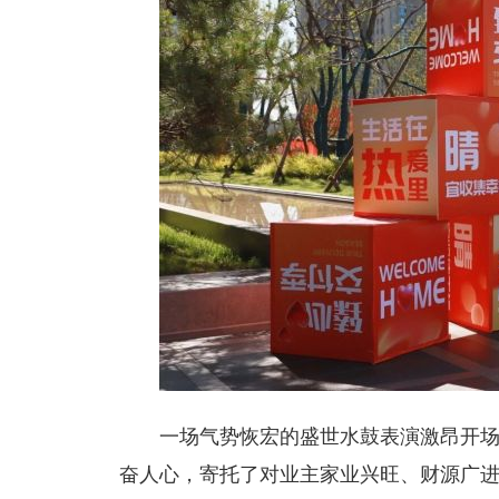
一场气势恢宏的盛世水鼓表演激昂开
奋人心，寄托了对业主家业兴旺、财源广