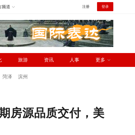
方频道
注册
登录
化
旅游
资讯
人事
更多
菏泽
滨州
首期房源品质交付，美