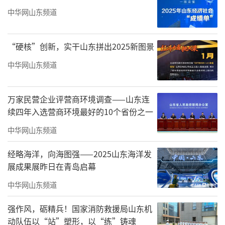
中华网山东频道
2月15日春节假期前夕，泰安市中心医院党
委委员、副院长袁海鹏带队深入门急诊、重症
“硬核”创新，实干山东拼出2025新图景
监护室、新升级改造病房及保卫科监控室开展
巡查。在门急诊，他详细了解节日就诊流量、
中华网山东频道
急诊绿色通道运行及应急值守安排，要求优化
服务流程，保障急危重症患者及时救治。在重
万家民营企业评营商环境调查——山东连
续四年入选营商环境最好的10个省份之一
症监护室，重点核查危重病人救治设备运行及
中华网山东频道
核心医疗制度落实情况，表示要时刻保持应急
状态，严守医疗安全底线。在新改造病房区
经略海洋，向海图强——2025山东海洋发
域，实地查看环境设施与消防安全配置，叮嘱
展成果展昨日在青岛启幕
相关科室以新环境启用为契机，持续提升服务
中华网山东频道
品质，打造温馨就医环境。在保卫科监控室，
强作风，砺精兵！国家消防救援局山东机
检查安防系统运行与应急响应机制，要求强化
动队伍以“站”塑形，以“练”铸魂