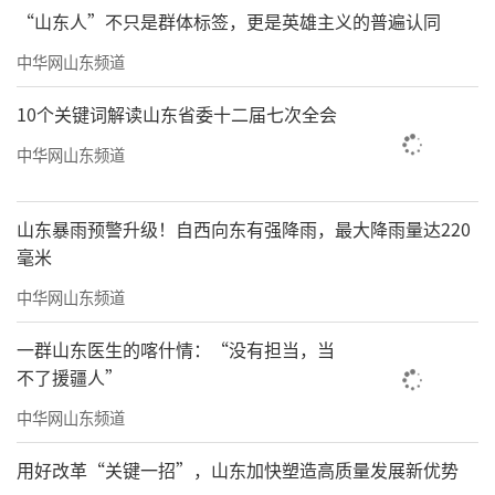
后勤保障运行、应急值守落实四大维度展开巡
“山东人”不只是群体标签，更是英雄主义的普遍认同
查工作，重点核查急救药品与设备配备、消防
中华网山东频道
通道畅通、监控系统运行、用水用电安全及值
班制度落实情况。对检查中发现的问题和潜在
10个关键词解读山东省委十二届七次全会
风险，王国军当场提出整改意见，明确整改责
中华网山东频道
任部门与完成时限，要求严格落实安全生产责
任制，强化隐患排查治理。
山东暴雨预警升级！自西向东有强降雨，最大降雨量达220
毫米
中华网山东频道
一群山东医生的喀什情：“没有担当，当
不了援疆人”
中华网山东频道
用好改革“关键一招”，山东加快塑造高质量发展新优势