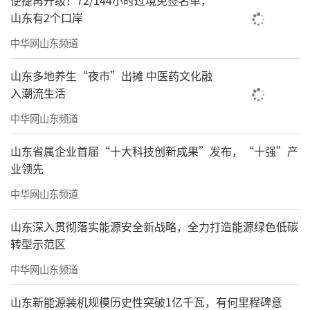
便捷再升级！72/144小时过境免签名单，
山东有2个口岸
中华网山东频道
2月22日正月初六，泰安市中心医院党委委
员、副院长闫利勇带队开展春节假期收官阶段
山东多地养生“夜市”出摊 中医药文化融
入潮流生活
安全生产重点巡查。对患者服务中心、供电中
中华网山东频道
心、24小时监控室、急诊等核心区域，细致排
查节日后期运行风险隐患。闫利勇表示，假期
山东省属企业首届“十大科技创新成果”发布，“十强”产
尾声是安全事故高发时段，各科室要始终保持
业领先
警惕不松懈，持续落实各项安全管控措施，做
中华网山东频道
好假期与日常工作的有序衔接，确保医院安全
山东深入贯彻落实能源安全新战略，全力打造能源绿色低碳
生产形势持续稳定，为春节假期医疗保障工作
转型示范区
圆满收官。
中华网山东频道
整个春节假期，泰安市中心医院院领导班
山东新能源装机规模历史性突破1亿千瓦，有何里程碑意