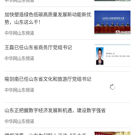
2月16日除夕当天，泰安市中心医院党委委
加快塑造绿色低碳高质量发展新动能新优
员、总会计师马绍敏带队先后前往急诊、门
势，山东这么干！
诊、物流中心、120院前急救站等一线服务区
中华网山东频道
域，详细询问节日值班安排与应急准备工作，
王磊已任山东省商务厅党组书记
重点对消防中控室、配电室等关键后勤保障部
中华网山东频道
位进行督导。检查组仔细核查消防设施运行记
录与备用电源切换方案，要求相关岗位严格落
喻剑南已任山东省文化和旅游厅党组书记
实24小时值守制度，严防死守保障电力供应稳
定、消防安全无死角。马绍敏向坚守一线的职
中华网山东频道
工致以诚挚的节日问候，表示安全生产是医院
发展的生命线，必须时刻绷紧安全弦，确保应
山东正把握数字经济发展新机遇，建设数字强省
急处置高效顺畅。
中华网山东频道