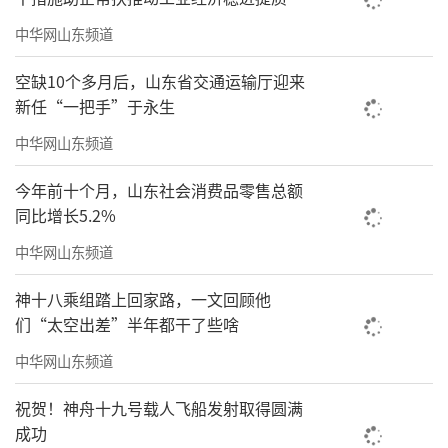
崔刚带队前往各临床、后勤一线岗位，看望慰
问“舍小家、为大家”的值班人员，为他们送
中华网山东频道
上新春祝福与关怀。慰问过程中，崔刚同步开
空缺10个多月后，山东省交通运输厅迎来
展安全生产检查，详细了解各科室节日期间工
新任“一把手”于永生
作运行情况，重点核查医疗服务保障、应急值
中华网山东频道
守落实等核心环节。他表示，正是广大医护人
今年前十个月，山东社会消费品零售总额
员的恪尽职守与无私奉献，才换来了万千家庭
同比增长5.2%
的平安喜乐，勉励大家在坚守岗位的同时做好
中华网山东频道
自身防护，严格落实各项安全规范，确保春节
期间医疗服务有序、院区运行平稳。
神十八乘组踏上回家路，一文回顾他
们“太空出差”半年都干了些啥
中华网山东频道
祝贺！神舟十九号载人飞船发射取得圆满
成功