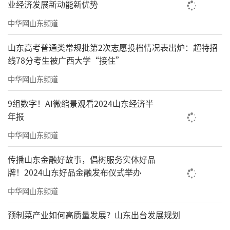
业经济发展新动能新优势
中华网山东频道
山东高考普通类常规批第2次志愿投档情况表出炉：超特招
线78分考生被广西大学“接住”
中华网山东频道
2月21日正月初五，泰安市中心医院党委委
员、纪委书记张增强带队遵循“全覆盖、无死
9组数字！AI微缩景观看2024山东经济半
年报
角”原则深入一线巡查，先后前往中心药房、
急诊科、住院病区、查体CT室、科研楼等重点
中华网山东频道
区域。巡查紧密结合节前安全会议要求，对消
传播山东金融好故事，倡树服务实体好品
防安全设施、大型设备运行、药品物资储备及
牌！2024山东好品金融发布仪式举办
应急值守情况进行细致排查。张增强详细询问
中华网山东频道
各科室值班安排及急危重症患者保障情况，针
预制菜产业如何高质量发展？山东出台发展规划
对薄弱环节当场提出整改意见，要求建立“立