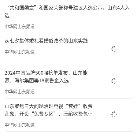
“共和国勋章”和国家荣誉称号建议人选公示，山东4人入
选
中华网山东频道
从七夕集体婚礼看婚俗改革的山东实践
中华网山东频道
2月20日正月初四，泰安市中心医院党委委
2024中国品牌500强榜单发布，山东能
员、副院长魏光明带队先后来到门诊、急诊、
源、海尔集团等18家鲁企入选
住院病房等医疗服务区域，以及消防中控室、
中华网山东频道
制氧中心、供电中心、安检入口等后勤保障重
山东聚焦三大问题治理电视“套娃”收费
点区域开展巡查工作。魏光明详细了解节日期
乱象，开设“免费专区”、压缩收费包比
间门急诊量、患者收治及人员排班情况，重点
例70%以上
中华网山东频道
关注急诊绿色通道畅通情况与急救力量配备，