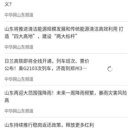
子以上率下、靠前督导，全院职工坚守岗位、
义？
履职尽责，实现了节日期间医疗服务零差错、
中华网山东频道
安全生产零事故，切实为广大群众的生命健康
山东将推进清洁能源规模发展和传统能源清洁高效利用 打
保驾护航。
造“四大高地”，建设“两大标杆”
责任编辑：姜治程
中华网山东频道
日兰高铁即将全线开通，列车班次、票价
公布！乘G2103次列车，济南到郑州3小
时到达
中华网山东频道
山东再迎大范围强降雨！未来一周降雨频繁，暴雨灾害风险
高
中华网山东频道
山东持续推行稳岗返还政策，释放更多红利