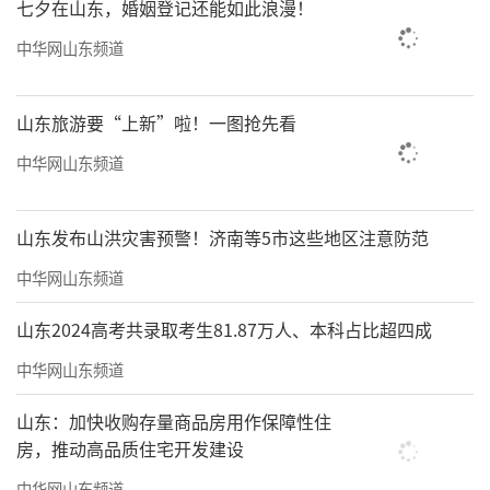
叮嘱医护人员坚守岗位、规范诊疗，全力保障
七夕在山东，婚姻登记还能如此浪漫！
群众节日就医需求，严把入口安全关，全面防
中华网山东频道
范各类安全风险。
山东旅游要“上新”啦！一图抢先看
中华网山东频道
山东发布山洪灾害预警！济南等5市这些地区注意防范
中华网山东频道
山东2024高考共录取考生81.87万人、本科占比超四成
中华网山东频道
山东：加快收购存量商品房用作保障性住
房，推动高品质住宅开发建设
中华网山东频道