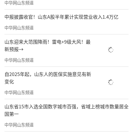
中华网山东频道
中报披露收官！山东A股半年累计实现营业收入1.4万亿
中华网山东频道
山东迎来大范围降雨！雷电+9级大风！最
新预报→
中华网山东频道
自2025年起，山东人的医保实施意见有新
变化
中华网山东频道
2月19日正月初三，泰安市中心医院党委委
员、副院长王国军带队深入急诊科、门诊区
山东省15市入选全国数字城市百强，省域上榜城市数量居全
域、消防中控室及住院病房等重点区域开展督
国第一
导检查。围绕医疗救治保障、消防安全管理、
中华网山东频道