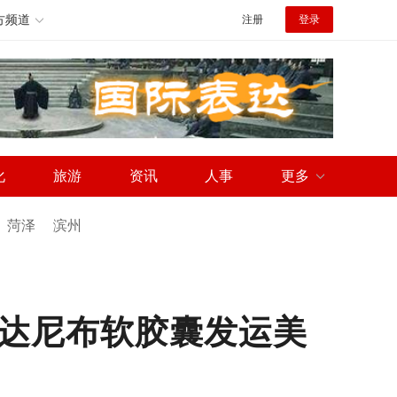
方频道
注册
登录
化
旅游
资讯
人事
更多
菏泽
滨州
尼达尼布软胶囊发运美