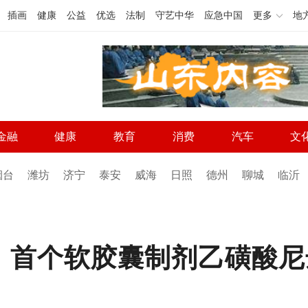
插画
健康
公益
优选
法制
守艺中华
应急中国
更多
地
金融
健康
教育
消费
汽车
文
烟台
潍坊
济宁
泰安
威海
日照
德州
聊城
临沂
品、首个软胶囊制剂乙磺酸