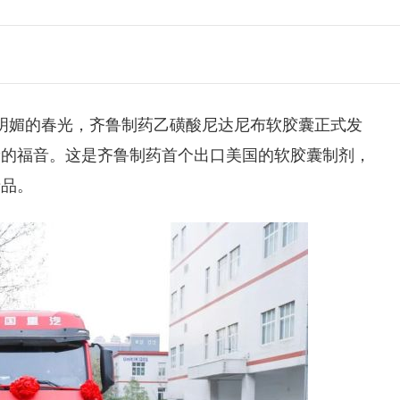
明媚的春光，
齐鲁制药
乙磺酸尼达尼布软胶囊
正式发
康的福音。这是齐鲁制药首个出口美国的软胶囊制剂，
产品。