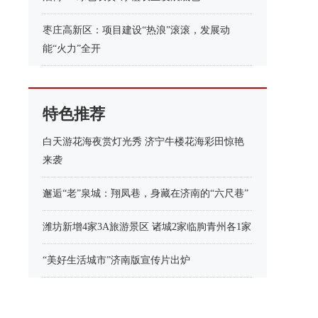
枣庄高新区：项目建设“热浪”滚滚，发展动
能“火力”全开
特色推荐
白天游花海夜赏灯光秀 济宁牛楼花海彩田惊艳
来袭
邂逅“老”泉城：翔凤巷，身藏在济南的“六尺巷”
潍坊新增4家3A旅游景区 诸城2家临朐青州各1家
“美好生活城市”济南版宣传片出炉