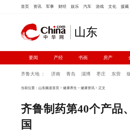
首页
资讯
军事
财经
娱乐
汽车
游戏
文化
援藏
山东
要闻
产经
书画
房产
齐鲁大地 ：
济南
青岛
淄博
枣庄
东营
当前位置：
山东频道首页
>
健康养生
>
健康资讯
> 正文
齐鲁制药第40个产
国