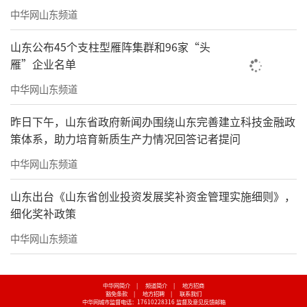
中华网山东频道
山东公布45个支柱型雁阵集群和96家“头
雁”企业名单
中华网山东频道
昨日下午，山东省政府新闻办围绕山东完善建立科技金融政
策体系，助力培育新质生产力情况回答记者提问
中华网山东频道
山东出台《山东省创业投资发展奖补资金管理实施细则》，
细化奖补政策
中华网山东频道
中华网简介
|
频道简介
|
地方招商
豁免条款
|
地方招聘
|
联系我们
中华网城市监督电话：17610228316
监督及意见反馈邮箱