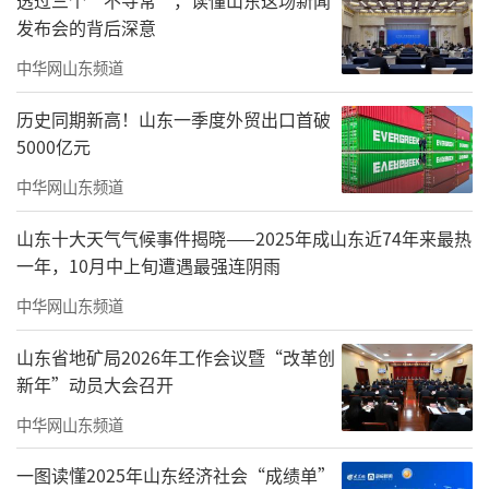
欣欣向荣的崭新风貌。
发布会的背后深意
征程万里风正劲，重任千钧再出发。此次
中华网山东频道
活动充分展现了泰安市中心医院护理队伍的精
历史同期新高！山东一季度外贸出口首破
神风貌，进一步凝聚了团队向心力。未来，全
5000亿元
院护理人员将以此次活动为契机，紧扣“赋能
中华网山东频道
护士，守护生命”主题，以匠心守初心、以实
山东十大天气气候事件揭晓——2025年成山东近74年来最热
干担使命，全力护佑人民群众生命健康，为医
一年，10月中上旬遭遇最强连阴雨
院高质量发展谱写护理事业新篇章！
中华网山东频道
（
文/陈立康
）
山东省地矿局2026年工作会议暨“改革创
新年”动员大会召开
责任编辑：寿鹏瑶
中华网山东频道
一图读懂2025年山东经济社会“成绩单”