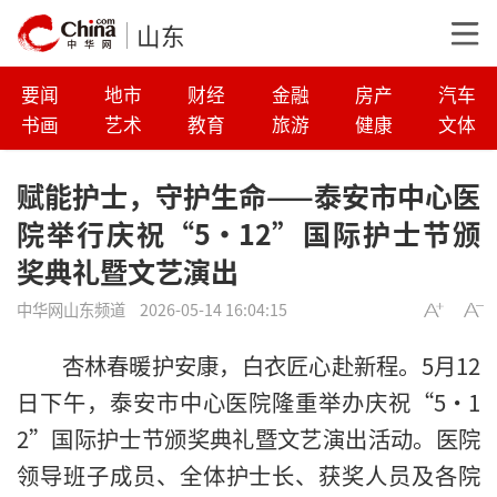
山东
要闻
地市
财经
金融
房产
汽车
书画
艺术
教育
旅游
健康
文体
赋能护士，守护生命——泰安市中心医
院举行庆祝“5·12”国际护士节颁
奖典礼暨文艺演出
中华网山东频道
2026-05-14 16:04:15
杏林春暖护安康，白衣匠心赴新程。5月12
日下午，泰安市中心医院隆重举办庆祝“5·1
2”国际护士节颁奖典礼暨文艺演出活动。医院
领导班子成员、全体护士长、获奖人员及各院