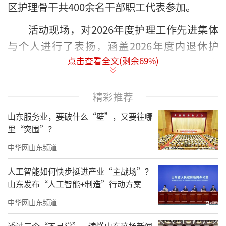
区护理骨干共400余名干部职工代表参加。
活动现场，对2026年度护理工作先进集体
与个人进行了表扬，涵盖2026年度内退休护
点击查看全文(剩余
69
%)
士、护龄30年以上突出贡献护理工作者、护士
分层培训授课优秀讲师、护理服务品牌创建优
秀科室，以及第三届全院护理擂台赛、人文叙
精彩推荐
事护理大赛、护理创新大赛获奖科室等多个项
山东服务业，要破什么“壁”，又要往哪
目。
里“突围”？
中华网山东频道
文艺汇演精彩纷呈、温情满满，既深情致
敬白衣使命与南丁格尔精神，展现护理人员坚
人工智能如何快步挺进产业“主战场”？
山东发布“人工智能+制造”行动方案
守初心、守护生命、无私奉献的职业情怀与青
春风采，也生动呈现了医院精细化管理、优质
中华网山东频道
服务的扎实成果，彰显出护理事业蓬勃向上、
透过三个“不寻常”，读懂山东这场新闻