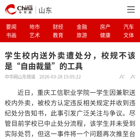
山东
要闻
地市
财经
金融
房产
汽车
书画
艺术
教育
旅游
健康
文体
学生校内送外卖遭处分，校规不该
是“自由裁量”的工具
中华网山东频道
2026-03-28 15:05:22
近日，重庆工信职业学院一学生因兼职送
校内外卖，被校方认定违反相关规定并收到违
纪处分告知书，此事引发广泛关注与争议。尽
管目前学校已中止处分流程，该学生并未受到
实际处罚，但这一事件将一个问题再次推至台