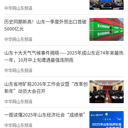
校管理边界不清的典型表现：当“不良影
中华网山东频道
响”可以随意解释时，处分权便失去了应有的
约束。
历史同期新高！山东一季度外贸出口首破
5000亿元
这样的做法，看似维护了管理权威，实则
中华网山东频道
损害了校规的权威性与严肃性。学生利用课余
时间兼职送外卖，初衷多是补贴生活、减轻家
山东十大天气气候事件揭晓——2025年成山东近74年来最热
一年，10月中上旬遭遇最强连阴雨
庭负担，属于自力更生的合理选择，本应该被
尊重，而不是被惩戒。学校简单以“违规”定
中华网山东频道
性，显然是混淆了“需要规范的行为”和“必
山东省地矿局2026年工作会议暨“改革创
须禁止的行为”。其实，学校若担心学生送外
新年”动员大会召开
卖影响校园交通、食品安全、公寓秩序，完全
中华网山东频道
可以通过划定配送区域、规范配送时间、对接
一图读懂2025年山东经济社会“成绩单”
正规商家备案等方式解决，而不是动辄贴
中华网山东频道
上“违纪”的标签、拿出“处分”的大棒，把