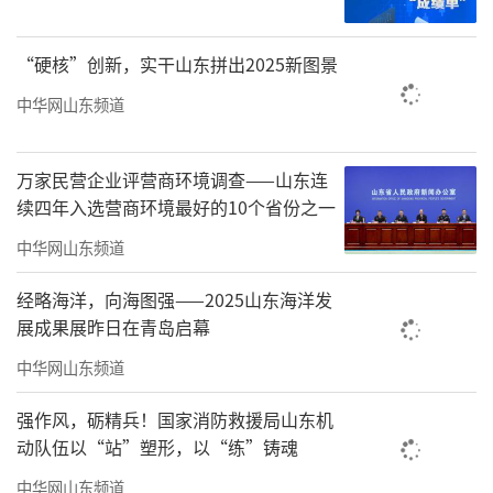
本该精细治理的问题，简单粗暴地变成对学生
“硬核”创新，实干山东拼出2025新图景
的处罚。
中华网山东频道
校方最终中止处分，算是及时纠偏。但个
案的纠正并不等于问题根治。毕竟，模糊不清
万家民营企业评营商环境调查——山东连
的校规依然摆在那里，随意裁量的空间也仍然
续四年入选营商环境最好的10个省份之一
存在，校内其他兼职送外卖的同学，依然处
中华网山东频道
在“合规”与“违纪”的模糊地带。如果学校
继续抱着“能堵则堵、一味禁止”的简单思
经略海洋，向海图强——2025山东海洋发
展成果展昨日在青岛启幕
维，不在规则细化、服务前置、人文关怀上下
中华网山东频道
功夫，那么今天撤销一张处分告知书，明天还
会出现新的争议。
强作风，砺精兵！国家消防救援局山东机
动队伍以“站”塑形，以“练”铸魂
校园管理从来不是非此即彼的选择题，维
中华网山东频道