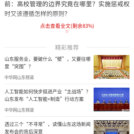
前：高校管理的边界究竟在哪里？实施惩戒权
时又该遵循怎样的原则？
点击查看全文(剩余
83
%)
校规作为管理校园的依据，理应是权责清
晰的“行为指南”。在这一事件中，学校对兼
职送外卖学生的处分依据是“违反学生公寓管
精彩推荐
理规定、造成不良影响”。问题随之而
山东服务业，要破什么“壁”，又要往哪
来：“校内送外卖”究竟违反了学生公寓的哪
里“突围”？
条规定？所谓的“不良影响”又该如何界定？
中华网山东频道
更何况，在该校内，兼职送外卖的并非只有收
人工智能如何快步挺进产业“主战场”？
到违纪处分告知书的这一名同学。可见，“模
山东发布“人工智能+制造”行动方案
糊化”的校规条款，给了管理者过大的自由裁
中华网山东频道
量空间。这种“选择性惩戒”，恰恰折射出校
透过三个“不寻常”，读懂山东这场新闻
规执行中的随意性与不公平性——而这也正是高
发布会的背后深意