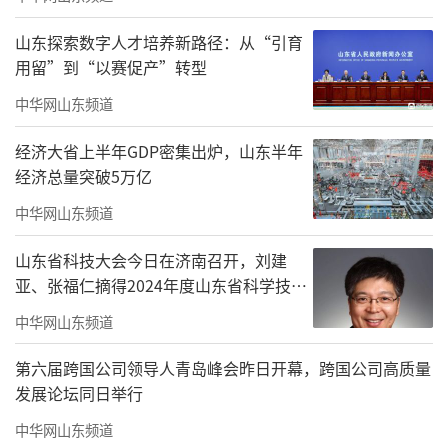
护校园秩序与尊重学生需求完全可以并行不
悖。真正负责任的做法，是在吸取教训的同
山东探索数字人才培养新路径：从“引育
时，借机转变管理理念、修订模糊条款、明确
用留”到“以赛促产”转型
行为边界，让校规既有刚性约束，也不失温情
中华网山东频道
善意，让每一位学生都能在校园中安心求学、
经济大省上半年GDP密集出炉，山东半年
放心实践、从容成长。
经济总量突破5万亿
（
记者/朱延鲁
来源：海报新闻）
中华网山东频道
山东省科技大会今日在济南召开，刘建
责任编辑：董硕
亚、张福仁摘得2024年度山东省科学技术
奖最高奖！
中华网山东频道
第六届跨国公司领导人青岛峰会昨日开幕，跨国公司高质量
发展论坛同日举行
中华网山东频道