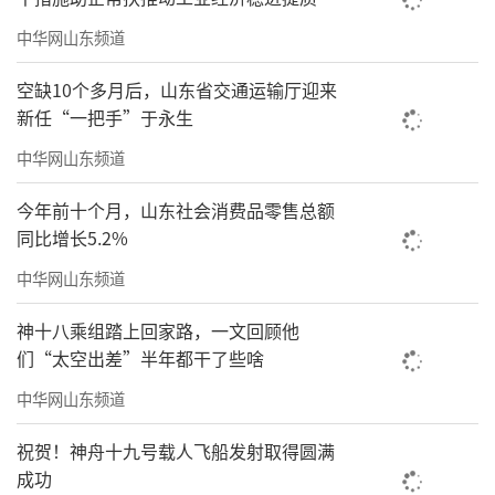
新路径，深耕思政育人沃土，将研讨会汲取的
中华网山东频道
智慧成果转化为可落地的思政课程模块与实践
育人项目，以高质量、有特色的思政教育，为
空缺10个多月后，山东省交通运输厅迎来
学校培养高素质应用型人才、实现申硕建大目
新任“一把手”于永生
标、服务地方产业发展贡献坚实的马院力量。
中华网山东频道
责任编辑：薛筱蕙
今年前十个月，山东社会消费品零售总额
同比增长5.2%
中华网山东频道
神十八乘组踏上回家路，一文回顾他
们“太空出差”半年都干了些啥
中华网山东频道
祝贺！神舟十九号载人飞船发射取得圆满
成功