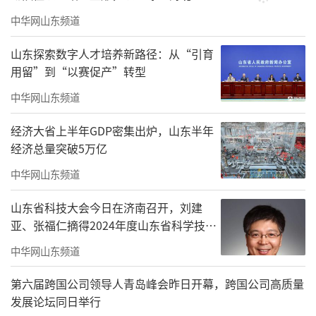
中华网山东频道
山东探索数字人才培养新路径：从“引育
开幕式现场举行赠书仪式，上海大学徐光
用留”到“以赛促产”转型
寿教授、潍坊诸城市王尽美研究会秘书长李海
中华网山东频道
涛向学校赠送党史研究珍贵书籍，徐爱民校长
经济大省上半年GDP密集出炉，山东半年
代表学校接受赠书，为学校红色思政教学研究
经济总量突破5万亿
注入丰富素材。
中华网山东频道
山东省科技大会今日在济南召开，刘建
亚、张福仁摘得2024年度山东省科学技术
奖最高奖！
中华网山东频道
第六届跨国公司领导人青岛峰会昨日开幕，跨国公司高质量
发展论坛同日举行