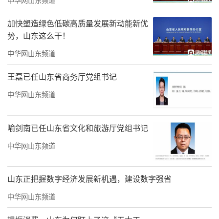
神与山东建党先驱贡献、杨明斋革命事迹、王
尽美思政品牌打造、刘谦初革命家庭精神展开
加快塑造绿色低碳高质量发展新动能新优
势，山东这么干！
深度讲解；郑锐、李玉蕾老师则聚焦邓恩铭、
王尽美革命故事，以鲜活视角挖掘红色精神的
中华网山东频道
时代内涵与育人价值。教师代表分享环节中，
王磊已任山东省商务厅党组书记
马克思主义学院教师结合教学实践，分享红色
中华网山东频道
精神融入思政教学的经验与思考，为思政教育
实践提供可借鉴的新思路。
喻剑南已任山东省文化和旅游厅党组书记
中华网山东频道
山东正把握数字经济发展新机遇，建设数字强省
中华网山东频道