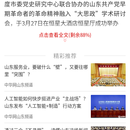
度市委党史研究中心联合协办的山东共产党早
期革命者的革命精神融入“大思政”学术研讨
会，于3月27日在恒星大酒店恒星厅成功举办
点击查看全文(剩余
88
%)
青岛市社科联学会部部长纪云华，青岛市
教育局思政德育处二级调研员孙建中、副处长
于晓彤，上海大学马克思主义学院博士生导师
精彩推荐
徐光寿等省内外党史与思政教育领域专家学者
山东服务业，要破什么“壁”，又要往哪
应邀出席。青岛恒星科技学院党委书记张殿
里“突围”？
臣，党委副书记、执行校长徐爱民，党委副书
中华网山东频道
记王立庭，专家咨询委员会主任毕叶、常务副
人工智能如何快步挺进产业“主战场”？
主任刘龙海等校领导，马克思主义学院院长贺
山东发布“人工智能+制造”行动方案
瑞，各职能部门负责人及师生代表共300余人参
中华网山东频道
会，研讨会由王立庭副书记主持。
透过三个“不寻常”，读懂山东这场新闻