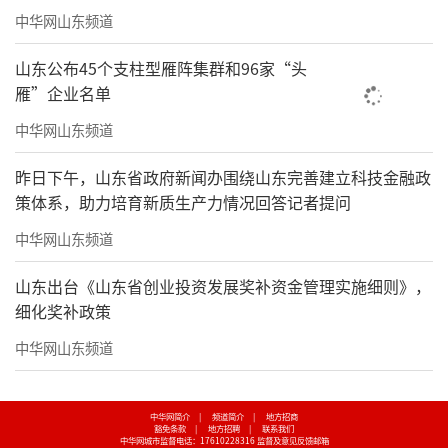
中华网山东频道
山东公布45个支柱型雁阵集群和96家“头
雁”企业名单
中华网山东频道
昨日下午，山东省政府新闻办围绕山东完善建立科技金融政
策体系，助力培育新质生产力情况回答记者提问
中华网山东频道
山东出台《山东省创业投资发展奖补资金管理实施细则》，
细化奖补政策
中华网山东频道
中华网简介
|
频道简介
|
地方招商
豁免条款
|
地方招聘
|
联系我们
中华网城市监督电话：17610228316
监督及意见反馈邮箱