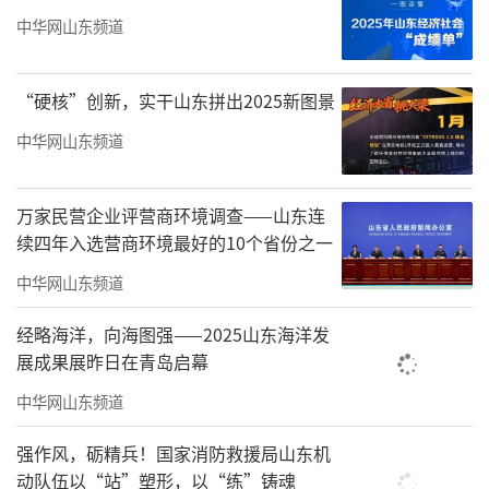
中华网山东频道
“硬核”创新，实干山东拼出2025新图景
中华网山东频道
纪云华部长在致辞中对研讨会的举办予以
高度肯定，强调要充分发挥山东红色文化资源
万家民营企业评营商环境调查——山东连
续四年入选营商环境最好的10个省份之一
优势，推动革命精神传承与高校思政教育同频
共振。
中华网山东频道
经略海洋，向海图强——2025山东海洋发
展成果展昨日在青岛启幕
中华网山东频道
强作风，砺精兵！国家消防救援局山东机
动队伍以“站”塑形，以“练”铸魂