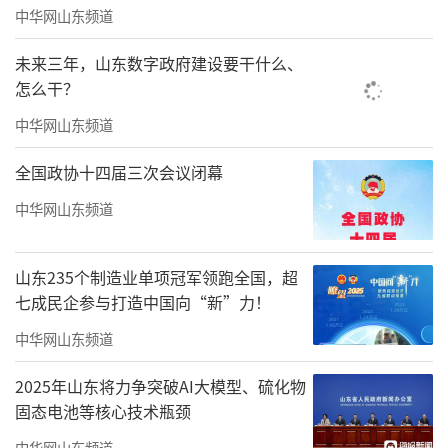
中华网山东频道
未来三年，山东数字政府建设要干什么、
怎么干？
中华网山东频道
全国政协十四届三次会议闭幕
中华网山东频道
山东235个制造业单项冠军领跑全国，超
七成民企参与打造中国向“新”力！
研讨会专题报告环节精彩纷呈，山东省内
中华网山东频道
外专家学者从理论研究、历史解读、实践探索
2025年山东将力争突破AI大模型、硫化物
多维度带来高水准学术分享。徐光寿、李钢、
固态电池等核心技术瓶颈
季彩凤、孙建业等专家，分别围绕伟大建党精
中华网山东频道