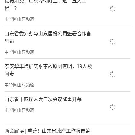
提振消费，山东为何盯上了这“五大工
程”？
中华网山东频道
闭幕式上，王立庭副书记作总结讲话。他
山东省委外办与山东国投公司签署合作备
表示，本次研讨会汇聚校地多方智慧，专家教
忘录
师的分享兼具理论高度、实践深度、育人温
中华网山东频道
度，深化了师生对山东早期革命精神的认知，
为红色精神融入“大思政”教学细化实施举
泰安华丰煤矿突水事故原因查明，19人被
问责
措、夯实育人实效。他强调，学校将把研讨成
果转化为育人实效，把革命精神融入课程建
中华网山东频道
设、把红色基因融入实践教学、把初心使命融
山东省十四届人大三次会议隆重开幕
入产教融合，统筹师资培育与校园文化建设，
中华网山东频道
深化校地协同、厚植育人根基，增强思政教育
实效，引导青年学子将理想信念植于心、践于
两会解读 | 重磅！山东省政府工作报告第