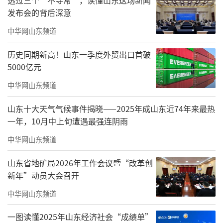
发布会的背后深意
开幕式上，张殿臣书记为研讨会致辞，对
中华网山东频道
各位领导、专家的莅临表示热烈欢迎和衷心感
历史同期新高！山东一季度外贸出口首破
谢。他指出，本次研讨会是学校落实立德树人
5000亿元
根本任务、推进“大思政课”建设走深走实的
中华网山东频道
重要举措，学校将以此次研讨为契机，深挖红
山东十大天气气候事件揭晓——2025年成山东近74年来最热
色资源内涵，创新思政教学模式，让山东早期
一年，10月中上旬遭遇最强连阴雨
革命者的革命精神成为滋养青年学子的鲜活教
中华网山东频道
材，让革命精神转化为实践育人实效，赋能学
校服务中心工作高质量开展。
山东省地矿局2026年工作会议暨“改革创
新年”动员大会召开
中华网山东频道
一图读懂2025年山东经济社会“成绩单”