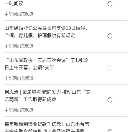
行、融于学业、立于实干。
一时间读
中华网山东频道
山东结婚登记公民最长可享受18日婚假，
产假、育儿假、护理假也有新规定
中华网山东频道
“山东省政协十三届三次会议”于1月19
日上午开幕，会期4天半
中华网山东频道
此次研讨会成功举办，搭建了党史研究与
何思清 | 聚焦重点 靶向发力 推动山东“文
思政教育的交流平台，推动红色革命精神与高
艺两新”工作取得新成效
校“大思政”体系深度融合，为学校思政教育
中华网山东频道
高质量发展注入红色动能。学校将以此为契
每年新增制造业贷款千亿元！山东出台若
机，持续探索红色基因与产教融合双向赋能的
干措施助企帮扶推动工业经济稳进提质