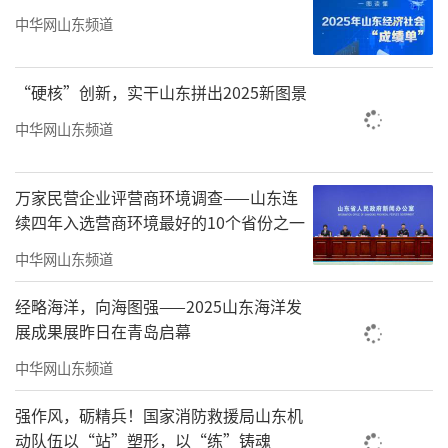
牵头、骨干教师具体负责的课题专项研讨小
中华网山东频道
组，建立了“统筹协调、分工负责、全程督
导、闭环落实”的工作机制。学校始终坚持以
“硬核”创新，实干山东拼出2025新图景
学生为中心的发展思想，坚守为党育人、为国
中华网山东频道
育才的初心使命，打破学科壁垒，深度整合语
文、道德与法治、数学、科学等多学科阅读资
万家民营企业评营商环境调查——山东连
续四年入选营商环境最好的10个省份之一
源，构建起了涵盖经典诵读、人文浸润、科普
探究、思政引领的多元化阅读体系。通过阅读
中华网山东频道
教学，引导学生在书香中开阔知识视野、厚植
经略海洋，向海图强——2025山东海洋发
家国情怀、提升综合素养。
展成果展昨日在青岛启幕
课题研究聚焦传统阅读教学单一化、碎片
中华网山东频道
化的痛点问题，积极探索学科融合、知行合一
强作风，砺精兵！国家消防救援局山东机
的阅读教学新模式，将阅读能力培养与学科知
动队伍以“站”塑形，以“练”铸魂