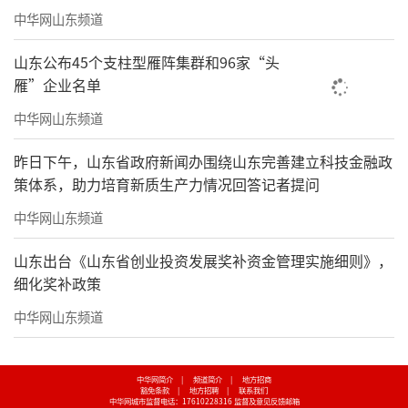
中华网山东频道
山东公布45个支柱型雁阵集群和96家“头
雁”企业名单
中华网山东频道
昨日下午，山东省政府新闻办围绕山东完善建立科技金融政
策体系，助力培育新质生产力情况回答记者提问
中华网山东频道
山东出台《山东省创业投资发展奖补资金管理实施细则》，
细化奖补政策
中华网山东频道
中华网简介
|
频道简介
|
地方招商
豁免条款
|
地方招聘
|
联系我们
中华网城市监督电话：17610228316
监督及意见反馈邮箱