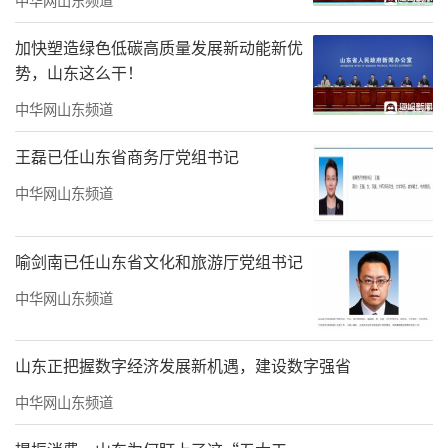
此次中期总结为新起点，持续深化全学科主题
阅读研究，不断优化阅读内容供给、创新阅读
加快塑造绿色低碳高质量发展新动能新优
实施形式、丰富校园阅读活动。学校将坚持以
势，山东这么干！
高质量教育赋能学生全面发展，让书香充盈校
中华网山东频道
园每一处角落，让阅读成为学生成长的鲜明底
王磊已任山东省商务厅党组书记
色，助力学生乐学善思、全面发展，努力培养
中华网山东频道
德智体美劳全面发展的社会主义建设者和接班
人，为推动基础教育高质量发展、落实全民阅
喻剑南已任山东省文化和旅游厅党组书记
读战略贡献坚实的校园力量。
中华网山东频道
（通讯员/刘晓琳）
责任编辑：周龙
山东正把握数字经济发展新机遇，建设数字强省
中华网山东频道