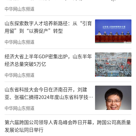
识教学、校园实践活动深度绑定。在教学实践
中华网山东频道
中，学校既注重提升学生的阅读理解、逻辑思
山东探索数字人才培养新路径：从“引育
维、语言表达等核心能力，又着力激发学生的
用留”到“以赛促产”转型
学习兴趣，帮助其养成终身学习的良好习惯。
中华网山东频道
同时，学校紧扣新课标理念，持续优化阅读课
程设计，创新完善过程性与综合性相结合的阅
经济大省上半年GDP密集出炉，山东半年
经济总量突破5万亿
读评价机制，让全学科阅读真正成为课堂教学
中华网山东频道
的有力延伸，实现了以读促学、以学润德、以
德育心的良好育人效果。
山东省科技大会今日在济南召开，刘建
亚、张福仁摘得2024年度山东省科学技术
当前，课题已进入后期成果归集与提炼阶
奖最高奖！
中华网山东频道
段。课题组将严格按照研究规划，系统整理课
题研究过程资料、优质课例、学生优秀阅读成
第六届跨国公司领导人青岛峰会昨日开幕，跨国公司高质量
果、典型教学案例及阶段性研究总结，全面提
发展论坛同日举行