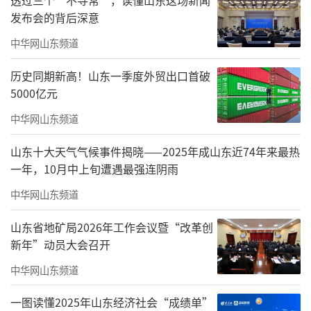
阶段的目标任务与实施路径，确保课题研究始
发布会的背后深意
终沿着正确的育人方向稳步前进。
中华网山东频道
历史同期新高！山东一季度外贸出口首破
5000亿元
中华网山东频道
山东十大天气气候事件揭晓——2025年成山东近74年来最热
一年，10月中上旬遭遇最强连阴雨
中华网山东频道
山东省地矿局2026年工作会议暨“改革创
新年”动员大会召开
中华网山东频道
为保障课题研究落地生根、开花结果，学
一图读懂2025年山东经济社会“成绩单”
校高度重视，精心谋划。成立了由校领导班子