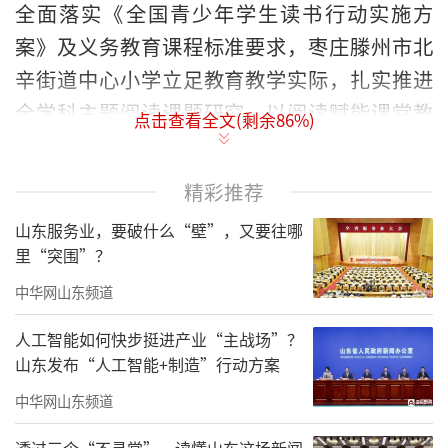
全面落实《全国青少年学生读书行动实施方
案》及义务教育课程标准要求，枣庄滕州市北
辛街道中心小学立足教育教学实际，扎实推进
全学科主题阅读课题研究，以阅读赋能课堂教
点击查看全文(剩余
86
%)
学改革，以书香滋养少年心灵成长，着力构建
全方位、多层次、跨学科的阅读育人体系。
精彩推荐
近日，滕州市北辛街道中心小学全学科主
山东服务业，要破什么“壁”，又要往哪
题阅读课题顺利完成中期报告整理与答辩工
里“突围”？
作。此次总结，是学校紧扣时代育人主题、深
中华网山东频道
化教育教学改革的一次阶段性成果展示。课题
人工智能如何快步挺进产业“主战场”？
组全面梳理了课题研究以来的实践成效，系统
山东发布“人工智能+制造”行动方案
总结了多学科融合阅读的宝贵经验，精准查摆
中华网山东频道
了研究过程中存在的问题与不足，明确了下一
透过三个“不寻常”，读懂山东这场新闻