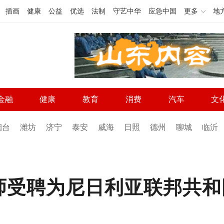
插画
健康
公益
优选
法制
守艺中华
应急中国
更多
地
金融
健康
教育
消费
汽车
文
烟台
潍坊
济宁
泰安
威海
日照
德州
聊城
临沂
师受聘为尼日利亚联邦共和