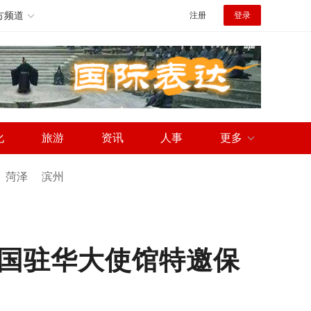
方频道
注册
登录
化
旅游
资讯
人事
更多
菏泽
滨州
国驻华大使馆特邀保