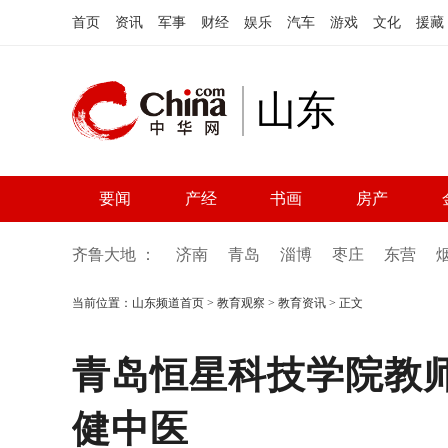
首页
资讯
军事
财经
娱乐
汽车
游戏
文化
援藏
山东
要闻
产经
书画
房产
齐鲁大地 ：
济南
青岛
淄博
枣庄
东营
当前位置：
山东频道首页
>
教育观察
>
教育资讯
> 正文
青岛恒星科技学院教
健中医