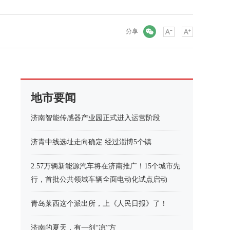
微信
分享
地市要闻
济南智能传感器产业园正式进入运营阶段
济青中线选址走向确定 经过淄博5个镇
2.57万辆新能源汽车将在济南推广！15个城市先
行，首批公共领域车辆全面电动化试点启动
青岛莱西这个派出所，上《人民日报》了！
济南的夏天，有一剂“凉”方