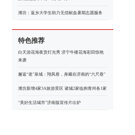
潍坊：返乡大学生助力无偿献血暑期志愿服务
特色推荐
白天游花海夜赏灯光秀 济宁牛楼花海彩田惊艳
来袭
邂逅“老”泉城：翔凤巷，身藏在济南的“六尺巷”
潍坊新增4家3A旅游景区 诸城2家临朐青州各1家
“美好生活城市”济南版宣传片出炉