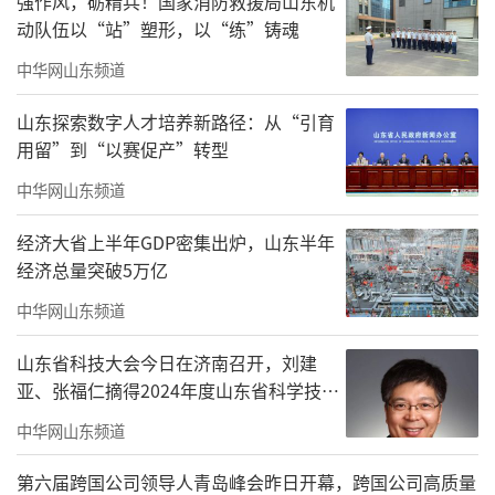
强作风，砺精兵！国家消防救援局山东机
仪式现场，高敏院长与Peter Shi院士签订
动队伍以“站”塑形，以“练”铸魂
聘任协议；马泽正校助为Peter Shi院士颁发特
中华网山东频道
聘教授聘书；徐爱民校长与Peter Shi院士共同
为国际供应链与人工智能创新研究中心进行揭
山东探索数字人才培养新路径：从“引育
用留”到“以赛促产”转型
牌仪式；韩伟副校长与Peter Shi院士为国际供
应链与人工智能创新研究中心揭牌并颁发主任
中华网山东频道
聘书；Peter Shi院士为万斌博士颁发研究中心
经济大省上半年GDP密集出炉，山东半年
站长聘书，两大高端科研平台正式落户恒星。
经济总量突破5万亿
中华网山东频道
山东省科技大会今日在济南召开，刘建
亚、张福仁摘得2024年度山东省科学技术
奖最高奖！
中华网山东频道
第六届跨国公司领导人青岛峰会昨日开幕，跨国公司高质量