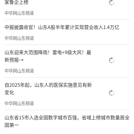
研攻关、人才培养、产业服务与国际合作，培
家鲁企上榜
育高水平学术成果、打造复合型专业人才，助
中华网山东频道
力区域产业链供应链高质量发展，为国家供应
中报披露收官！山东A股半年累计实现营业收入1.4万亿
链安全战略贡献恒星力量。
中华网山东频道
责任编辑：周龙
山东迎来大范围降雨！雷电+9级大风！最
新预报→
中华网山东频道
自2025年起，山东人的医保实施意见有新
变化
中华网山东频道
山东省15市入选全国数字城市百强，省域上榜城市数量居全
国第一