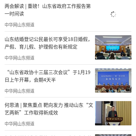
CI学术期刊论文发表策略——国际主编视角解
两会解读 | 重磅！山东省政府工作报告第
析》专题讲座。他结合担任多本国际顶级期刊
一时间读
主编、副主编的丰富经验，从审稿标准、高被
中华网山东频道
引论文创作、审稿意见应对、跨学科研究匹配
山东结婚登记公民最长可享受18日婚假，
等维度，系统拆解国际期刊发表关键要点，分
产假、育儿假、护理假也有新规定
享实用技巧。互动环节气氛热烈，师生踊跃提
中华网山东频道
问，围绕投稿方向选择、拒稿原因与难度、AI辅
助写作审稿意见处理、返修策略、转投文章、
“山东省政协十三届三次会议”于1月19
日上午开幕，会期4天半
作者顺序更改、语码转换和作者研究方法的选
中华网山东频道
取与可靠性等热点问题深入交流。Shi院士逐一
细致解答，给出针对性建议，现场学术氛围浓
何思清 | 聚焦重点 靶向发力 推动山东“文
厚，大家纷纷表示收获颇丰、深受启发。
艺两新”工作取得新成效
中华网山东频道