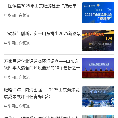
一图读懂2025年山东经济社会“成绩单”
为重点建设学科，聚焦数字贸易、国际物流与
中华网山东频道
供应链管理方向。此次引入CILT院士团队，是
深化国际合作、推动学科交叉融合、提升科研
“硬核”创新，实干山东拼出2025新图景
竞争力的关键一步，对学校建设高水平应用型
大学具有里程碑意义。
中华网山东频道
万家民营企业评营商环境调查——山东连
续四年入选营商环境最好的10个省份之一
中华网山东频道
经略海洋，向海图强——2025山东海洋发
展成果展昨日在青岛启幕
中华网山东频道