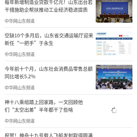
每年新增制造业贷款千亿元！山东出台若
干措施助企帮扶推动工业经济稳进提质
中华网山东频道
空缺10个多月后，山东省交通运输厅迎来
新任“一把手”于永生
中华网山东频道
新成立的国际供应链与人工智能创新研究
今年前十个月，山东社会消费品零售总额
中心，立足青岛、服务山东、辐射黄河流域
同比增长5.2%
及“一带一路”沿线，聚焦国际供应链自主可
中华网山东频道
控、智慧港口物流、人工智能与大数据赋能、
神十八乘组踏上回家路，一文回顾他
绿色低碳运输、供应链风险预警等前沿方向，
们“太空出差”半年都干了些啥
致力于构建高水平科研创新平台。中心将推动
中华网山东频道
物流工程、人工智能、大数据、国际商务、港
口经济深度交叉融合，形成可落地、可转化、
祝贺！神舟十九号载人飞船发射取得圆满