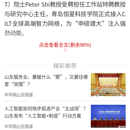
T）院士Peter Shi教授受聘担任工作站特聘教授
与研究中心主任，
青岛恒星科技学院
正式接入C
ILT全球高端智力网络，为“申硕建大”注入强
劲动能。
点击查看全文(剩余
86
%)
青岛恒星科技学院党委副书记、执行校长
徐爱民，党委委员、副校长韩伟，校长助理马
泽正，商学院执行院长高敏出席会议，商学
精彩推荐
院、大数据与智能信息工程学院、国际教育学
山东服务业，要破什么“壁”，又要往哪
院等师生代表共同见证，仪式由青岛恒星科技
里“突围”？
学院副校长陈其谋主持。
中华网山东频道
人工智能如何快步挺进产业“主战场”？
山东发布“人工智能+制造”行动方案
中华网山东频道