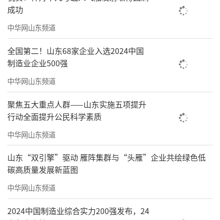
成功
可服务地方经济的实用成果，助力区域产业数
中华网山东频道
字化、智能化、绿色化转型。
全国第二！山东68家企业入选2024中国
制造业企业500强
中华网山东频道
聚焦五大重点人群——山东实施五项提升
行动全面提升公民科学素质
中华网山东频道
山东“双引擎”驱动 雁阵集群与“头雁”企业共绘绿色低
碳高质量发展新蓝图
未来，青岛恒星科技学院将以两大平台为
重要载体，持续深化与CILT及国际学术界的合
中华网山东频道
作，积极对接CILT职业经理认证体系，深耕科
2024中国制造业综合实力200强发布，24