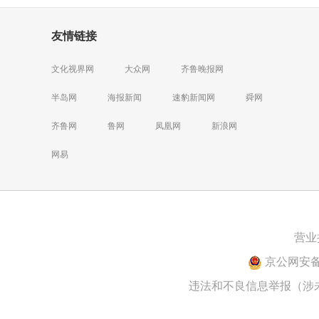
友情链接
文化视界网
大众网
齐鲁晚报网
半岛网
海报新闻
速豹新闻网
舜网
齐鲁网
鲁网
凤凰网
新浪网
网易
营业
京公网安备 1
违法和不良信息举报（涉未