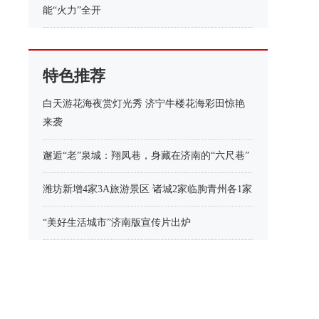
能“火力”全开
特色推荐
白天游花海夜赏灯光秀 济宁牛楼花海彩田惊艳
来袭
邂逅“老”泉城：翔凤巷，身藏在济南的“六尺巷”
潍坊新增4家3A旅游景区 诸城2家临朐青州各1家
“美好生活城市”济南版宣传片出炉