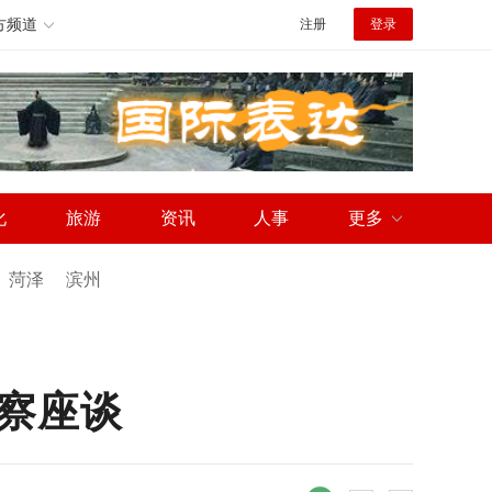
方频道
注册
登录
化
旅游
资讯
人事
更多
菏泽
滨州
察座谈