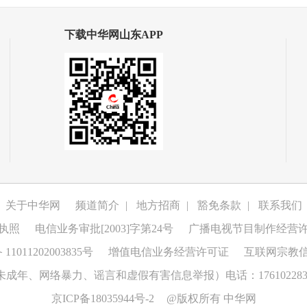
下载中华网山东APP
关于中华网
频道简介
|
地方招商
|
豁免条款
|
联系我们
执照
电信业务审批[2003]字第24号
广播电视节目制作经营
1011202003835号
增值电信业务经营许可证
互联网宗教
成年、网络暴力、谣言和虚假有害信息举报）电话：176102283
京ICP备18035944号-2
@版权所有 中华网