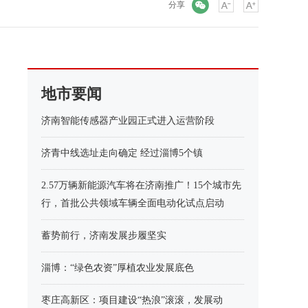
微信
分享
地市要闻
济南智能传感器产业园正式进入运营阶段
济青中线选址走向确定 经过淄博5个镇
2.57万辆新能源汽车将在济南推广！15个城市先
行，首批公共领域车辆全面电动化试点启动
蓄势前行，济南发展步履坚实
淄博：“绿色农资”厚植农业发展底色
枣庄高新区：项目建设“热浪”滚滚，发展动