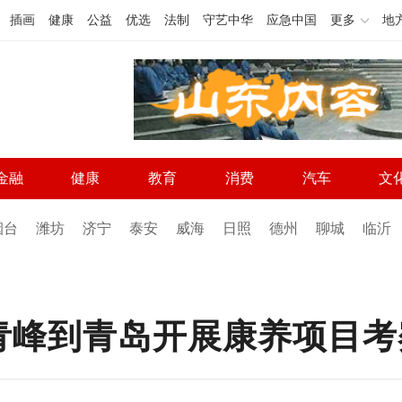
插画
健康
公益
优选
法制
守艺中华
应急中国
更多
地
金融
健康
教育
消费
汽车
文
烟台
潍坊
济宁
泰安
威海
日照
德州
聊城
临沂
青峰到青岛开展康养项目考