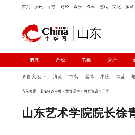
首页
资讯
军事
财经
娱乐
汽车
游戏
文化
援藏
山东
要闻
产经
书画
房产
齐鲁大地 ：
济南
青岛
淄博
枣庄
东营
当前位置：
山东频道首页
>
教育观察
>
教育资讯
> 正文
山东艺术学院院长徐