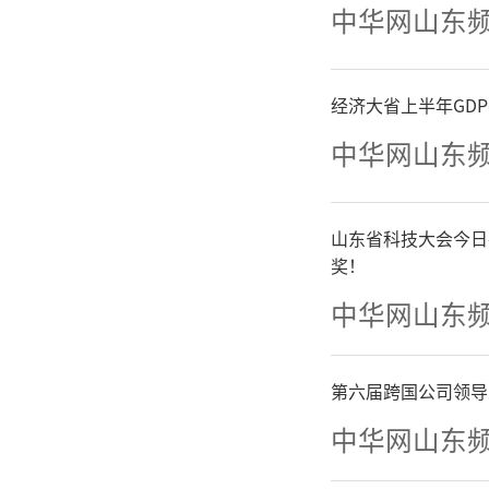
中华网山东
符合食品
和餐具；
经济大省上半年GD
中华网山东
封。
山东省科技大会今日
欢迎
奖！
集，受理
中华网山东
1234
第六届跨国公司领导
够得到及
中华网山东