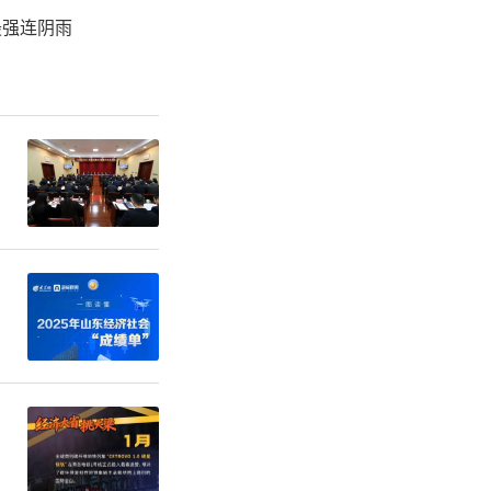
最强连阴雨
分或其他非
成分、只可
；利用网
宣传；保健
能目录以外
食品声称有
疾病预防治
，或发布虚