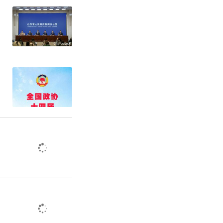
由、相关证
观、具体。
：王子晗 wangzihan