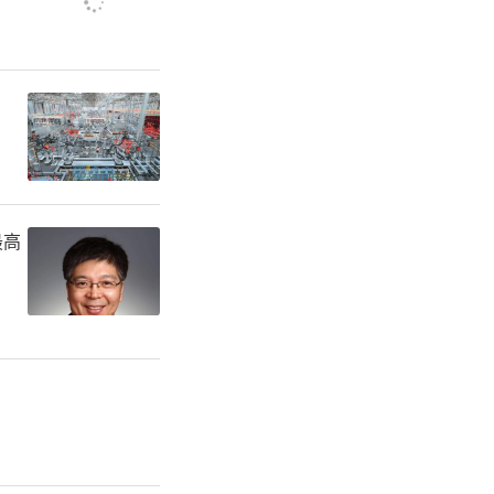
材料、容器
食材进行密
最高
违法线索征
报热线）、
映的问题能
问题线索发