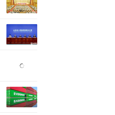
非食用动物
工来源不
的肉类；牛
料表不如实
肉制品虚假