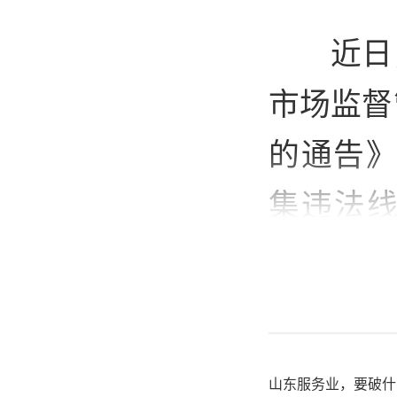
近日
市场监督
的通告》
集违法
域、保健
行为。
01
山东服务业，要破什