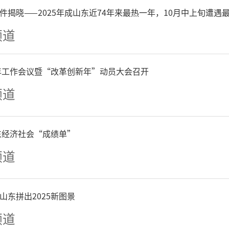
件揭晓——2025年成山东近74年来最热一年，10月中上旬遭遇
保健食品中非法添加药物成
频道
；普通食品中非法添加药物
6年工作会议暨“改革创新年”动员大会召开
健食品原料或其他非食用物质
频道
营销、直播等方式进行虚假
、说明书标注注册或保健功
山东经济社会“成绩单”
频道
、疾病预防治疗作用；普通
阳、缓解体力疲劳等功能、
山东拼出2025新图景
频道
未经审查发布保健食品广告