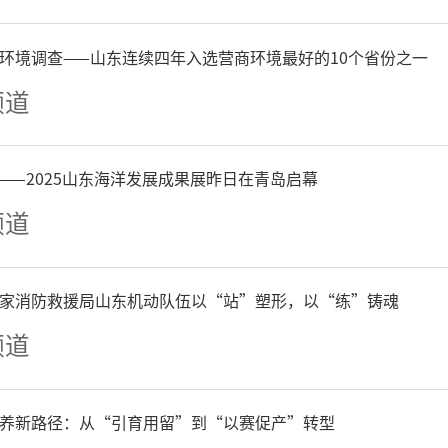
食品广告；黑窝点非法生产
环境调查——山东连续四年入选营商环境最好的10个省份之一
频道
网络订餐领域
——2025山东海洋发展成果展昨日在青岛启幕
频道
无合法经营资质入网经营；
家消防救援局山东机动队伍以“站”塑形，以“练”铸魂
不一致；未按许可证载明的
频道
从事经营活动；经营场所环
不规范；非法添加非食用物
养新路径：从“引育用留”到“以赛促产”转型