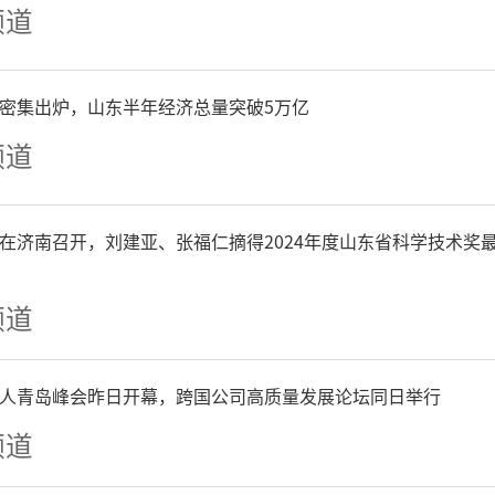
频道
安全国家标准的食品级包装
未使用“食安封签”或未对
P密集出炉，山东半年经济总量突破5万亿
频道
在济南召开，刘建亚、张福仁摘得2024年度山东省科学技术奖
社会各界积极参与食品安全
电话12315（消费者投诉举
频道
5（政务服务热线）。为使所反
人青岛峰会昨日开幕，跨国公司高质量发展论坛同日举行
时有效的处理，请详细说明
频道