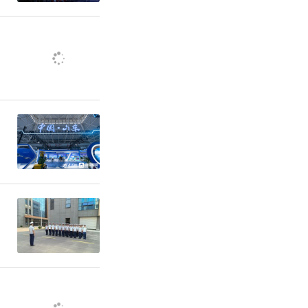
经营保健类
经营场所与
主体业态、
境脏乱差；
质；使用不