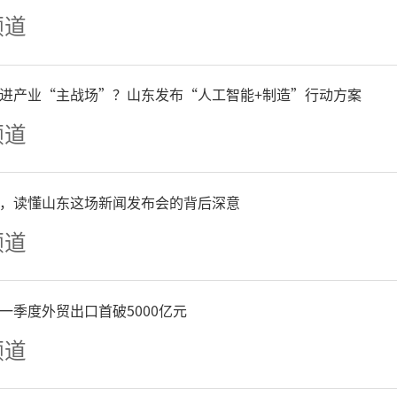
频道
征集非法将狐狸、貂、貉等
品用途；采购、销售、生产加
进产业“主战场”？山东发布“人工智能+制造”行动方案
频道
检验检疫或检验检疫不合格
）肉制品掺假掺杂，标签配
，读懂山东这场新闻发布会的背后深意
原料肉、食品添加剂；肉及
频道
法广告。
一季度外贸出口首破5000亿元
频道
保健类食品领域