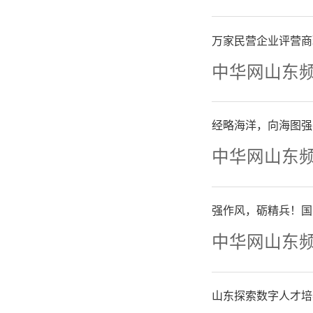
假保健类
万家民营企业评营商
食品。
中华网山东
03
经略海洋，向海图强
中华网山东
征集
强作风，砺精兵！国
许可地址
中华网山东
经营项目
加工操作
山东探索数字人才培