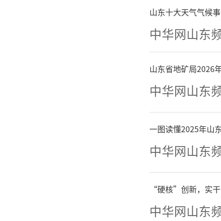
山东十大天气气候事
征集
中华网山东
食用物质
山东省地矿局202
用于保
中华网山东
络、会议
食品标签
一图读懂2025年
中华网山东
保健功能
减肥、壮
“硬核”创新，实干
中华网山东
疗作用；