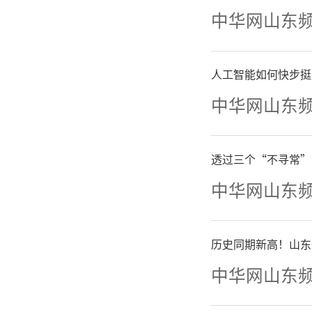
中华网山东
主要
用于食
人工智能如何快步挺
中华网山东
明、未经
（羊、驴
透过三个“不寻常”
标注所用
中华网山东
宣传、违
历史同期新高！山东
中华网山东
02