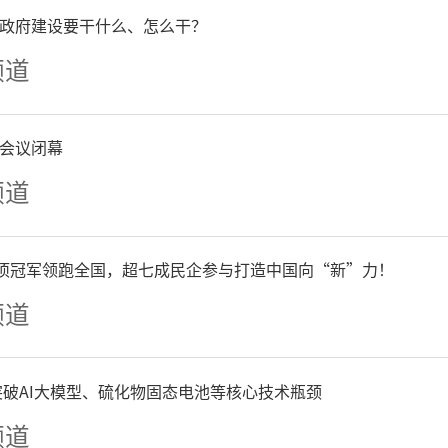
、地点、主要情况、主要事
政府建设要干什么、怎么干？
方式，保证内容要真实、客
频道
者/袁明慧
来源：德州晚报）
会议闭幕
频道
责任编辑
单项冠军领跑全国，超七成民企参与打造中国向“新”力！
频道
争突破AI大模型、硫化物固态电池等核心技术瓶颈
频道