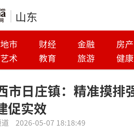
山东
地市
财经
金融
房产
艺术
教育
旅游
健康
西市日庄镇：精准摸排
建促实效
频道
2026-05-07 18:18:49