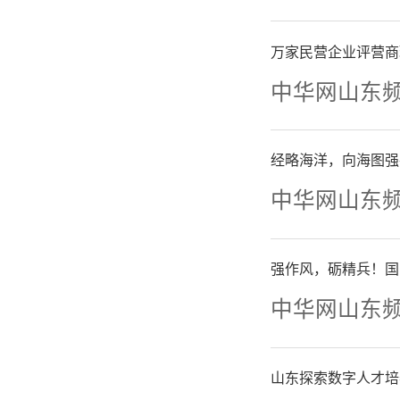
开展拉
援、交通
万家民营企业评营商
中华网山东
规模、党
急装备器
经略海洋，向海图强
中华网山东
员清、专
展国防教
强作风，砺精兵！国
关切，引
中华网山东
入民兵队
山东探索数字人才培