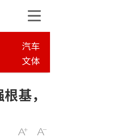
汽车
文体
强根基，