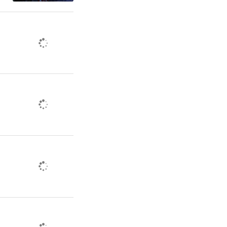
、应急救
准核查企业
才结构、应
账，做到人
作中同步开
企业与职工
优秀人才加
的现场复核