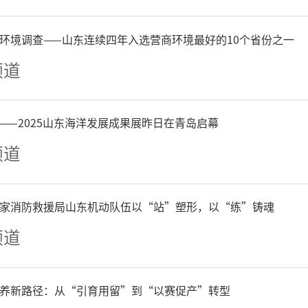
网式摸排。重点聚焦装备制造
运输、医疗卫生等领域，精
环境调查——山东连续四年入选营商环境最好的10个省份之一
频道
员与退役军人数量、专业人
材等核心信息，建立电子台
——2025山东海洋发展成果展昨日在青岛启幕
频道
业清、分布清、潜力清。工
育和政策宣讲，面对面解答
家消防救援局山东机动队伍以“站”塑形，以“练”铸魂
导主动履行国防义务，动员
频道
伍。对信息不全、数据不准
养新路径：从“引育用留”到“以赛促产”转型