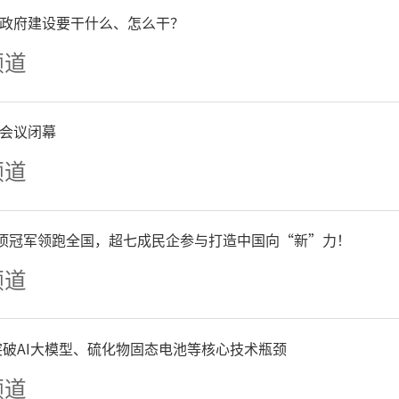
政府建设要干什么、怎么干？
开展国防教育、技能培训和
频道
业支持武装、武装服务企业
织民兵骨干积极参与基层治理
会议闭幕
频道
服务等急难险重任务，彰显
效益、经济效益、社会效益
单项冠军领跑全国，超七成民企参与打造中国向“新”力！
频道
步，
青岛莱西市
日庄镇将持
争突破AI大模型、硫化物固态电池等核心技术瓶颈
，建立常态化摸排、动态化
频道