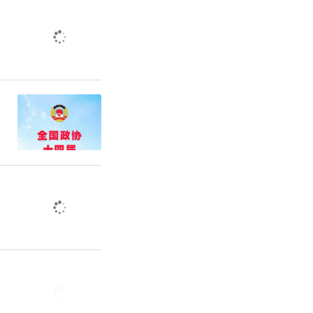
应急演练，
”的良性循
、防汛防
担当作为，
有机统一。
续巩固潜力
更新、规范