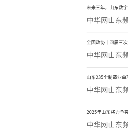
未来三年，山东数字
制，定期
中华网山东
形成“企
环。组
全国政协十四届三次
中华网山东
火、志愿
实现国防
山东235个制造业
中华网山东
下一
2025年山东将力
调查成果
中华网山东