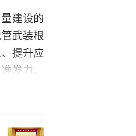
力量建设的
党管武装根
伍、提升应
精准发力、
有效盘活优
、稳步发