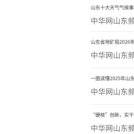
山东十大天气气候事
人数据，
中华网山东
题业务培
保工作人
山东省地矿局202
中华网山东
二是
一图读懂2025年
实“应统
中华网山东
取实地走
“硬核”创新，实干
结合的方
中华网山东