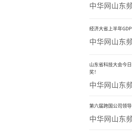
补正，确
中华网山东
三
经济大省上半年GD
中华网山东
持“调查
战能力转
山东省科技大会今日
奖！
把退役军
中华网山东
分队，有
第六届跨国公司领导
提升队伍
中华网山东
军地常态