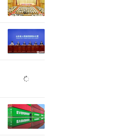
任。镇党委
“党委统
”的工作格
组长，武装
专项工作
，形成层层
人社、市场
息、退役军