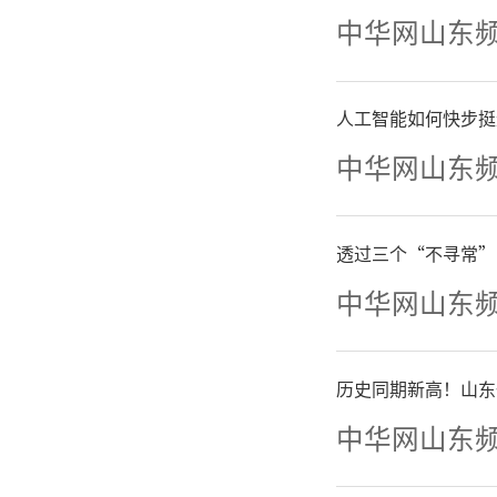
一是
中华网山东
将潜力
人工智能如何快步挺
揽、武装
中华网山东
局。成立
透过三个“不寻常”
部、退
中华网山东
组，明确
历史同期新高！山东
抓落实的
中华网山东
监管等单