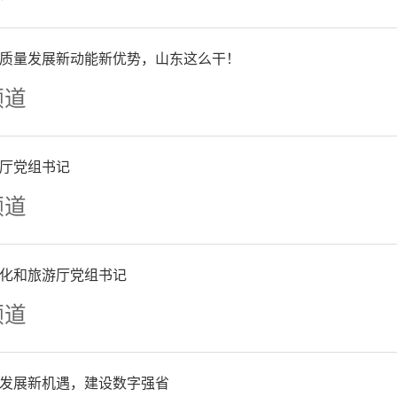
效机制，不断夯实基层武装
战实用深化军地融合，持续优
质量发展新动能新优势，山东这么干！
频道
保障支撑，努力打造一支召
战之必胜的高素质民兵队伍
厅党组书记
频道
和国家安全稳定提供坚强保
化和旅游厅党组书记
频道
发展新机遇，建设数字强省