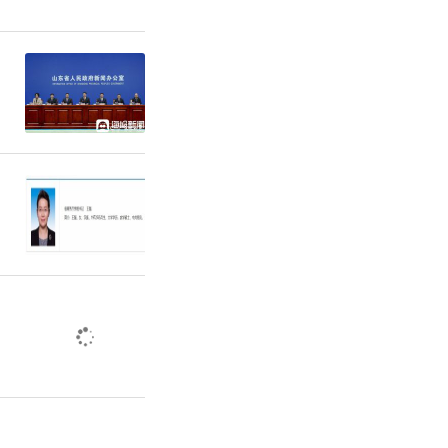
工作基础。
化队伍结
之即来、来
，为地方高
障。
责任编辑：寿鹏瑶