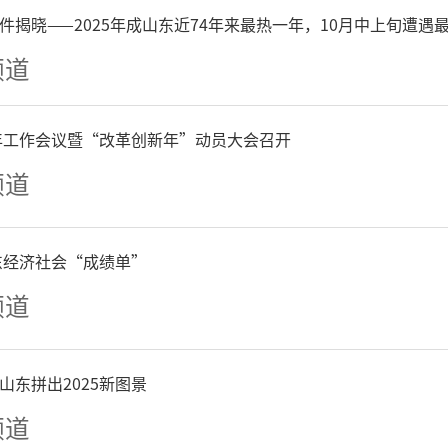
件揭晓——2025年成山东近74年来最热一年，10月中上旬遭遇
打破信息壁垒，提升工作效
频道
训，统一调查口径、规范采
员懂政策、熟流程、能实操
6年工作会议暨“改革创新年”动员大会召开
频道
坚持精准摸排，摸清真实底
山东经济社会“成绩单”
尽统、不漏一户、数据精准
频道
访、座谈交流、现场核验、
山东拼出2025新图景
式，对规上企业、重点行业
频道