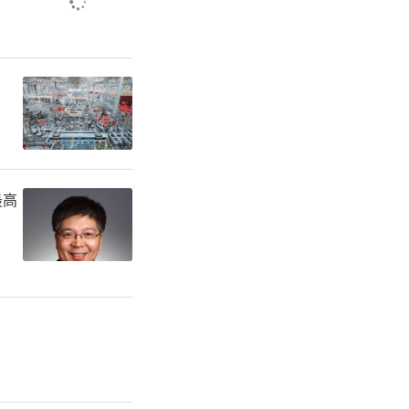
质效。坚
力资源向实
编组，优先
最高
口编入专业
离”问题，
纽带，搭建
工作联络机