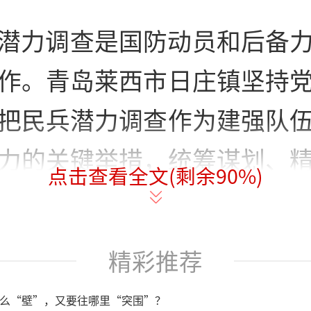
潜力调查是国防动员和后备
作。青岛莱西市日庄镇坚持
把民兵潜力调查作为建强队
力的关键举措，统筹谋划、
点击查看全文(剩余
90
%)
，全面摸清辖区潜力底数，
，推动基层民兵工作提质增效
精彩推荐
么“壁”，又要往哪里“突围”？