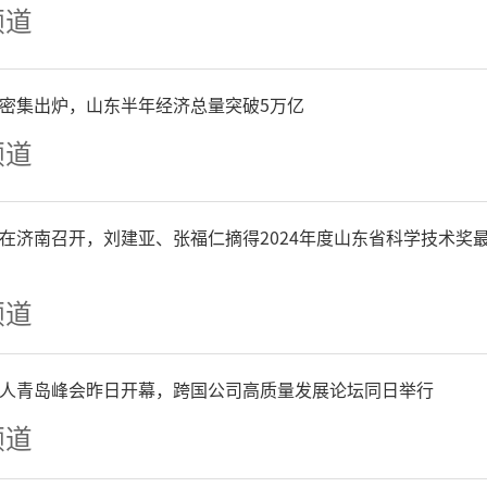
保调查结果真实可靠。
频道
是注重成果转化，提升建用
P密集出炉，山东半年经济总量突破5万亿
频道
为用、建用结合”，推动潜
化。依托调查数据优化民兵
在济南召开，刘建亚、张福仁摘得2024年度山东省科学技术奖
人、专业骨干、行业精英对
频道
效解决“编非所用、人装分
人青岛峰会昨日开幕，跨国公司高质量发展论坛同日举行
专业化水平。以潜力调查为
频道
化协作平台，建立企业民兵