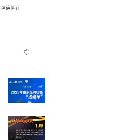
最强连阴雨
率。组织专
集标准，确
。
数。严格落
”要求，采
信息登记相
、特色产业