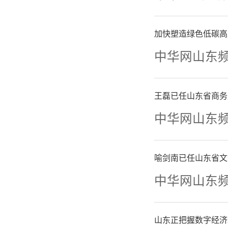
化管理长
聚焦实
加快塑造绿色低碳高
中华网山东
构、强化
之能战、
王磊已任山东省商务
中华网山东
质量发展
喻剑南已任山东省文
中华网山东
山东正把握数字经济