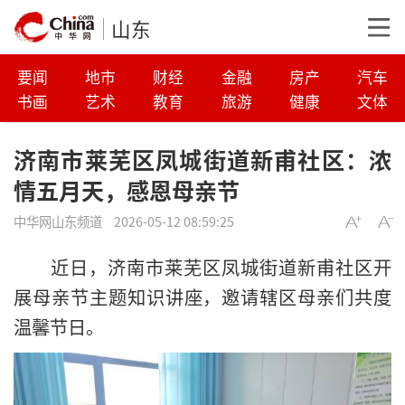
山东
要闻
地市
财经
金融
房产
汽车
书画
艺术
教育
旅游
健康
文体
济南市莱芜区凤城街道新甫社区：浓
情五月天，感恩母亲节
中华网山东频道
2026-05-12 08:59:25
近日，济南市莱芜区凤城街道新甫社区开
展母亲节主题知识讲座，邀请辖区母亲们共度
温馨节日。