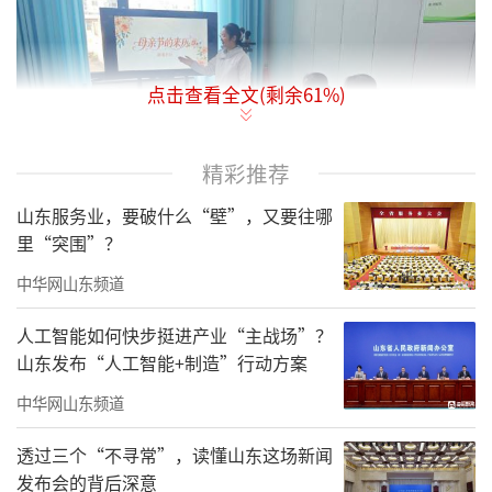
点击查看全文(剩余
61
%)
精彩推荐
山东服务业，要破什么“壁”，又要往哪
里“突围”？
中华网山东频道
讲座中，社区工作人员首先为大家介绍了
人工智能如何快步挺进产业“主战场”？
母亲节的起源与文化内涵，从古希腊的母神崇
山东发布“人工智能+制造”行动方案
拜讲到现代母亲节的发展，让大家在温情氛围
中华网山东频道
中了解节日背后的意义。随后，工作人员重点
讲解了女性健康养护知识，从日常作息、情绪
透过三个“不寻常”，读懂山东这场新闻
发布会的背后深意