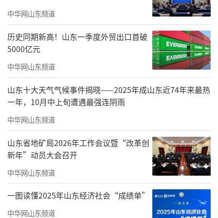
调节到常见健康问题的预防，用通俗易懂的语
中华网山东频道
言提醒各位母亲，在为家庭操劳的同时，更要
关注自身健康，学会关爱自己。
历史同期新高！山东一季度外贸出口首破
5000亿元
现场互动环节，大家纷纷分享日常保养心
中华网山东频道
得，气氛温馨热烈。不少居民表示，这次讲座
既学到了知识，又感受到了社区的关怀，非常
山东十大天气气候事件揭晓——2025年成山东近74年来最热
暖心。
一年，10月中上旬遭遇最强连阴雨
中华网山东频道
此次活动不仅让母亲们度过了一个有意义
的节日，也传递了“爱家人更要爱自己”的理
山东省地矿局2026年工作会议暨“改革创
新年”动员大会召开
念，进一步拉近了社区与居民的距离，营造了
和谐友爱的社区氛围。
中华网山东频道
（来源：新莱芜）
一图读懂2025年山东经济社会“成绩单”
中华网山东频道
责任编辑：寿鹏瑶