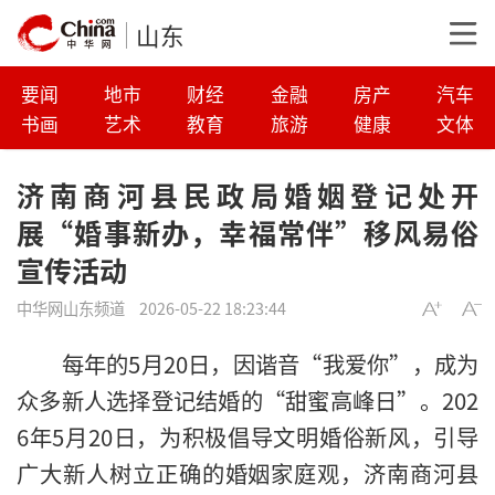
山东
要闻
地市
财经
金融
房产
汽车
书画
艺术
教育
旅游
健康
文体
济南商河县民政局婚姻登记处开
展“婚事新办，幸福常伴”移风易俗
宣传活动
中华网山东频道
2026-05-22 18:23:44
每年的5月20日，因谐音“我爱你”，成为
众多新人选择登记结婚的“甜蜜高峰日”。202
6年5月20日，为积极倡导文明婚俗新风，引导
广大新人树立正确的婚姻家庭观，济南商河县