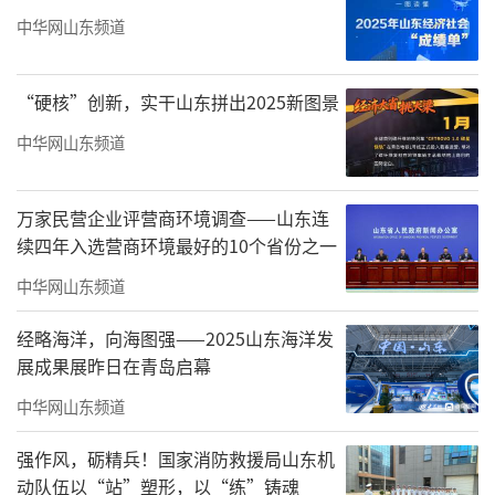
中华网山东频道
“硬核”创新，实干山东拼出2025新图景
中华网山东频道
万家民营企业评营商环境调查——山东连
续四年入选营商环境最好的10个省份之一
中华网山东频道
活动现场，工作人员在登记大厅拉起
了“弘扬文明新风，倡导婚事新办”的宣传横
经略海洋，向海图强——2025山东海洋发
展成果展昨日在青岛启幕
幅，并摆放了移风易俗宣传易拉宝，内容涵盖
中华网山东频道
抵制恶俗婚闹、反对铺张浪费、倡树文明新风
等文明倡议，营造了浓厚的宣传氛围，吸引了
强作风，砺精兵！国家消防救援局山东机
不少新人驻足观看。
动队伍以“站”塑形，以“练”铸魂