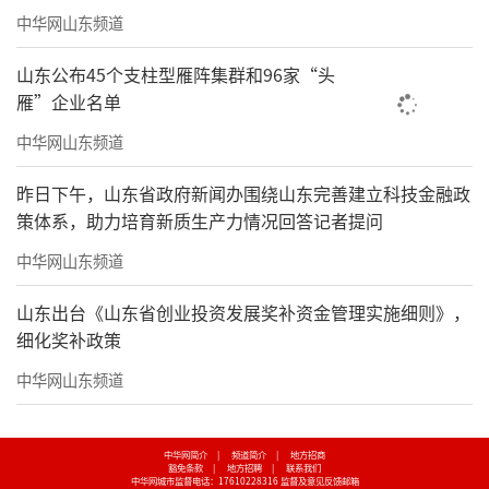
中华网山东频道
山东公布45个支柱型雁阵集群和96家“头
雁”企业名单
中华网山东频道
昨日下午，山东省政府新闻办围绕山东完善建立科技金融政
策体系，助力培育新质生产力情况回答记者提问
中华网山东频道
山东出台《山东省创业投资发展奖补资金管理实施细则》，
细化奖补政策
中华网山东频道
中华网简介
|
频道简介
|
地方招商
豁免条款
|
地方招聘
|
联系我们
中华网城市监督电话：17610228316
监督及意见反馈邮箱