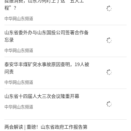
提振消费，山东为何盯上了这“五大工
婚姻登记处共办理结婚登记约50对，现场发放
程”？
《移风易俗倡议书》和《婚事新办承诺书》共1
中华网山东频道
00余份。此次活动让新人们在登记领证的甜蜜
时刻，收获了文明新风的教育与感染，进一步
山东省委外办与山东国投公司签署合作备
营造了崇尚节俭、反对浪费的良好社会氛围。
忘录
中华网山东频道
（来源：爱商河）
泰安华丰煤矿突水事故原因查明，19人被
责任编辑：寿鹏瑶
问责
中华网山东频道
山东省十四届人大三次会议隆重开幕
中华网山东频道
两会解读 | 重磅！山东省政府工作报告第