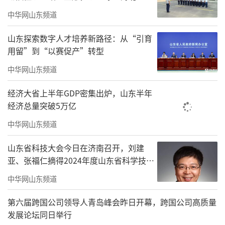
中华网山东频道
在结婚登记窗口和办事等待区，工作人员
主动向排队登记的新人及家属发放《移风易俗
山东探索数字人才培养新路径：从“引育
倡议书》和《婚事新办承诺书》，面对面讲解
用留”到“以赛促产”转型
文明婚俗的意义，邀请新人签名承诺，许下婚
中华网山东频道
事简办、新办的约定，传递“幸福不靠排场，
经济大省上半年GDP密集出炉，山东半年
真爱贵在真心”的理念。此外，现场还布置了
经济总量突破5万亿
移风易俗主题宣传牌，邀请新人们举牌拍照打
中华网山东频道
卡，在镜头前留下幸福瞬间的同时，也成为文
山东省科技大会今日在济南召开，刘建
明婚俗的“代言人”。
亚、张福仁摘得2024年度山东省科学技术
奖最高奖！
中华网山东频道
第六届跨国公司领导人青岛峰会昨日开幕，跨国公司高质量
发展论坛同日举行