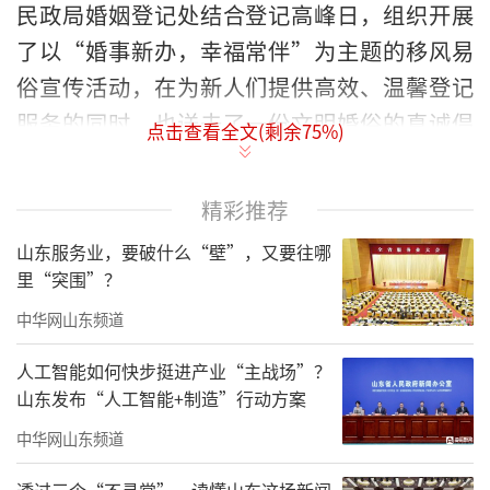
民政局婚姻登记处结合登记高峰日，组织开展
了以“婚事新办，幸福常伴”为主题的移风易
俗宣传活动，在为新人们提供高效、温馨登记
服务的同时，也送去了一份文明婚俗的真诚倡
点击查看全文(剩余
75
%)
议。
精彩推荐
山东服务业，要破什么“壁”，又要往哪
里“突围”？
中华网山东频道
人工智能如何快步挺进产业“主战场”？
山东发布“人工智能+制造”行动方案
中华网山东频道
透过三个“不寻常”，读懂山东这场新闻