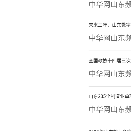
中华网山东
在莱
未来三年，山东数字
循着历史
中华网山东
前文明到
全国政协十四届三次
件印刻着
中华网山东
西大地的
山东235个制造业
心，党员
中华网山东
本职实干