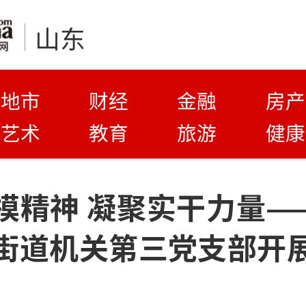
山东
地市
财经
金融
房产
艺术
教育
旅游
健康
模精神 凝聚实干力量—
街道机关第三党支部开