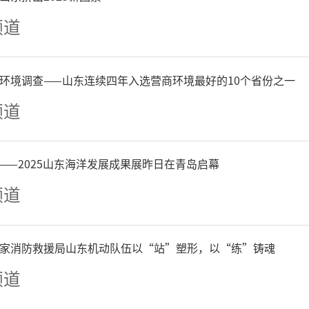
频道
足观看展品，在沉浸式学习
岗敬业、争创一流，艰苦奋斗
环境调查——山东连续四年入选营商环境最好的10个省份之一
名利、甘于奉献”的劳模精
频道
深刻的精神洗礼与思想淬炼
——2025山东海洋发展成果展昨日在青岛启幕
以劳模工匠为榜样，把榜样
频道
、为民服务的实际行动。
家消防救援局山东机动队伍以“站”塑形，以“练”铸魂
频道