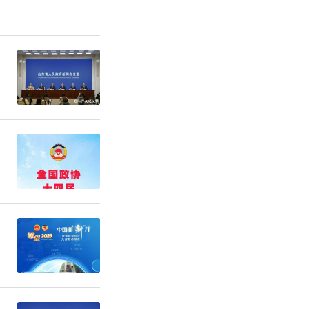
馆，党员们
解莱西从史
征程，一件
切感受到莱
的精神和决
精神，立足
自身力量。