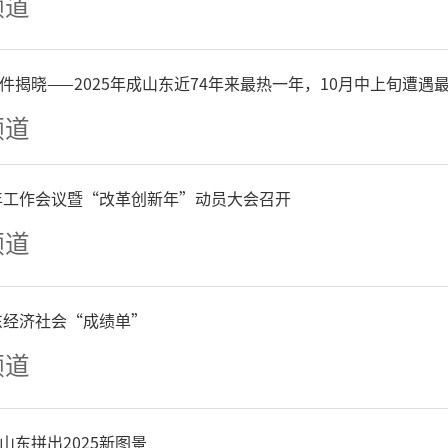
频道
件揭晓——2025年成山东近74年来最热一年，10月中上旬遭遇
频道
6年工作会议暨“改革创新年”动员大会召开
们走进莱西市总工会
劳模工
频道
下，开展沉浸式党性教育与
的史料、鲜活的事迹、珍贵
山东经济社会“成绩单”
频道
了不同时期劳模工匠立足岗位
私奉献的奋斗历程。党员们认
山东拼出2025新图景