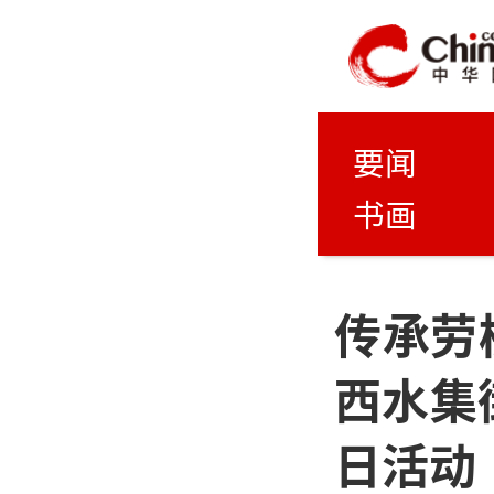
要闻
书画
传承劳
西水集
日活动