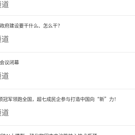
频道
西市群众文化服务中心博物
政府建设要干什么、怎么干？
脉络参观各个展厅，仔细了
频道
现代发展的厚重历史与奋斗
会议闭幕
时代痕迹的文物，让大家深
频道
发展变迁与先辈们建设家乡
单项冠军领跑全国，超七成民企参与打造中国向“新”力！
们纷纷表示要传承先辈奋斗
频道
担当，全力为水集发展贡献