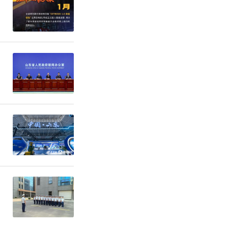
中深刻感
、勇于创
神内核，接
。大家纷纷
力量转化为