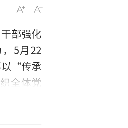
员干部强化
，5月22
部以“传承
组织全体党
、理论学
感悟劳模精