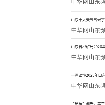
中华网山东
山东十大天气气候事
中华网山东
山东省地矿局202
党员
中华网山东
说员带领
馆内丰富
一图读懂2025年
中华网山东
动展现
精、无
“硬核”创新，实干