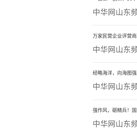
中华网山东
解、驻
悟“爱
万家民营企业评营商
新，淡泊
中华网山东
受了一场
经略海洋，向海图强
表示，要
中华网山东
履职尽责
强作风，砺精兵！国
中华网山东