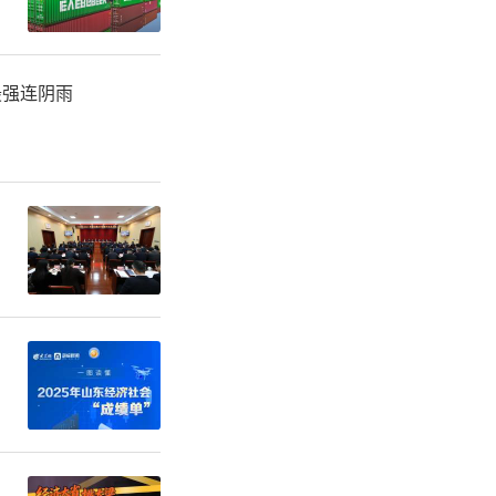
最强连阴雨
匠馆
，在解
劳动教育。
的实物，生
、精益求
真聆听讲