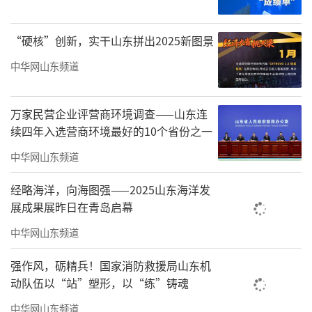
庄镇将持续依托家长学校、新时代文明实践站
等阵地，常态化开展家教家风宣讲、亲子互动
“硬核”创新，实干山东拼出2025新图景
等特色活动，持续传播优秀家教理念，以良好
中华网山东频道
家风涵养淳朴民风，不断推动辖区精神文明建
设走深走实，让文明家风浸润千家万户。
万家民营企业评营商环境调查——山东连
责任编辑：寿鹏瑶
续四年入选营商环境最好的10个省份之一
中华网山东频道
经略海洋，向海图强——2025山东海洋发
展成果展昨日在青岛启幕
中华网山东频道
强作风，砺精兵！国家消防救援局山东机
动队伍以“站”塑形，以“练”铸魂
中华网山东频道