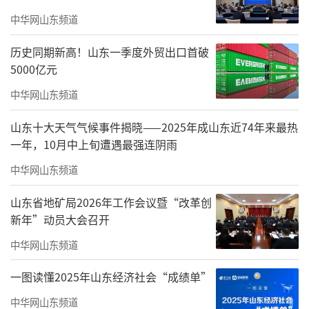
巧、情绪管理、相处方式等内容展开专题讲
中华网山东频道
解。摒弃枯燥的理论说教，活动创新采用情景
模拟、互动答疑、正反案例对比等形式，直观
历史同期新高！山东一季度外贸出口首破
展现日常沟通中的误区，细致拆解不当沟通带
5000亿元
来的负面影响，同时手把手引导家长学习温
中华网山东频道
和、理性的沟通方法。
山东十大天气气候事件揭晓——2025年成山东近74年来最热
在互动环节，大家踊跃参与、积极交流，
一年，10月中上旬遭遇最强连阴雨
结合自身育儿困惑提问探讨。参会家长纷纷对
中华网山东频道
照示范内容反思自身教育方式，学习实用的相
山东省地矿局2026年工作会议暨“改革创
处技巧。
新年”动员大会召开
此次活动精准对接家庭教育实际需求，帮
中华网山东频道
助家长走出沟通误区，掌握科学育儿方法，有
一图读懂2025年山东经济社会“成绩单”
效缓解了家庭育儿矛盾。下一步，青岛莱西日
中华网山东频道