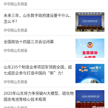
中华网山东频道
未来三年，山东数字政府建设要干什么、
怎么干？
中华网山东频道
全国政协十四届三次会议闭幕
中华网山东频道
山东235个制造业单项冠军领跑全国，超
音乐学院青年教师翟琪、孙沫涵，现代音
七成民企参与打造中国向“新”力！
乐学院青年教师孙露、张学成现场演唱李百华
中华网山东频道
的原创《轻轻唱起国歌》《再唱沂蒙山》《长
2025年山东将力争突破AI大模型、硫化物
河入海》《中华梦圆》等作品，用深情嘹亮的
固态电池等核心技术瓶颈
歌声，唱响家国情怀，礼赞时代征程，让红色
中华网山东频道