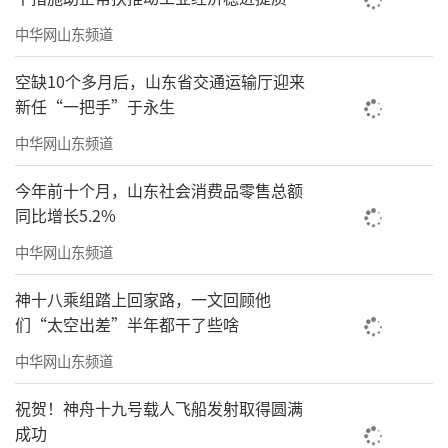
中华网山东频道
活动最后，在李百华的现场指挥下，全体
空缺10个多月后，山东省交通运输厅迎来
人员起立共同合唱《我和我的祖国》，嘹亮深
新任“一把手”于永生
情的歌声抒发着对党和祖国的热爱，现场氛围
中华网山东频道
热烈而庄重。
今年前十个月，山东社会消费品零售总额
同比增长5.2%
中华网山东频道
神十八乘组踏上回家路，一文回顾他
们“太空出差”半年都干了些啥
中华网山东频道
祝贺！神舟十九号载人飞船发射取得圆满
成功