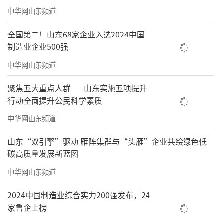
中华网山东频道
全国第二！山东68家企业入选2024中国
制造业企业500强
中华网山东频道
聚焦五大重点人群——山东实施五项提升
行动全面提升公民科学素质
中华网山东频道
山东“双引擎”驱动 雁阵集群与“头雁”企业共绘绿色低
碳高质量发展新蓝图
本次活动依托“六艺同心”统战品牌
中华网山东频道
与“银龄初心”讲堂党建品牌组织开展，是推
2024中国制造业综合实力200强发布，24
动党建、统战与思政育人深度融合的重要实
家鲁企上榜
践。活动以红歌为媒、以美育润心，有效提升