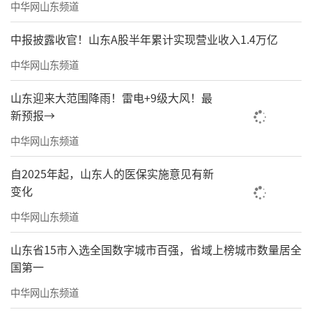
中华网山东频道
了师生艺术审美与人文素养，进一步拓宽了课
中报披露收官！山东A股半年累计实现营业收入1.4万亿
程思政育人路径。
中华网山东频道
（来源：山东国际艺术文化站）
山东迎来大范围降雨！雷电+9级大风！最
责任编辑：寿鹏瑶
新预报→
中华网山东频道
自2025年起，山东人的医保实施意见有新
变化
中华网山东频道
山东省15市入选全国数字城市百强，省域上榜城市数量居全
国第一
中华网山东频道