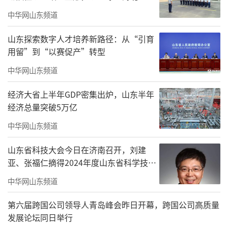
中华网山东频道
山东探索数字人才培养新路径：从“引育
用留”到“以赛促产”转型
中华网山东频道
经济大省上半年GDP密集出炉，山东半年
讲座中，李百华教授深切回顾了自己与山
经济总量突破5万亿
东艺术学院结缘、深耕从教的经历。他立足自
中华网山东频道
身创作经历，结合时代发展，细致解读《永远
山东省科技大会今日在济南召开，刘建
跟党走》《我的祖国》等经典红色歌曲作品的
亚、张福仁摘得2024年度山东省科学技术
创作背景和思想内涵，将党史知识与音乐赏析
奖最高奖！
中华网山东频道
巧妙结合，引导师生读懂旋律里的中国故事、
音符中的精神力量。
第六届跨国公司领导人青岛峰会昨日开幕，跨国公司高质量
发展论坛同日举行