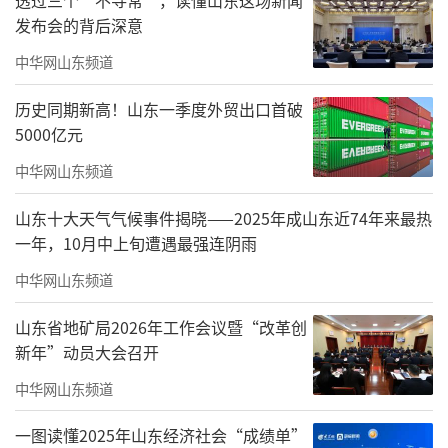
发布会的背后深意
中华网山东频道
历史同期新高！山东一季度外贸出口首破
5000亿元
中华网山东频道
山东十大天气气候事件揭晓——2025年成山东近74年来最热
一年，10月中上旬遭遇最强连阴雨
中华网山东频道
活动由山东艺术学院党委主办，党委统战
山东省地矿局2026年工作会议暨“改革创
部、离退休党委、音乐学院党委、现代音乐学
新年”动员大会召开
院党总支联合承办，各民主党派教师代表、离
中华网山东频道
退休党员代表、文东社区党员代表以及两院师
生代表等200余人参加。
一图读懂2025年山东经济社会“成绩单”