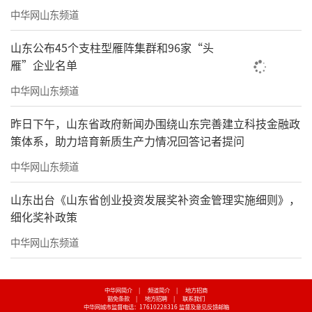
中华网山东频道
山东公布45个支柱型雁阵集群和96家“头
雁”企业名单
中华网山东频道
昨日下午，山东省政府新闻办围绕山东完善建立科技金融政
策体系，助力培育新质生产力情况回答记者提问
中华网山东频道
山东出台《山东省创业投资发展奖补资金管理实施细则》，
细化奖补政策
中华网山东频道
中华网简介
|
频道简介
|
地方招商
豁免条款
|
地方招聘
|
联系我们
中华网城市监督电话：17610228316
监督及意见反馈邮箱