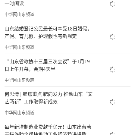
一时间读
互动交流环节，李百华向各位艺术家、教
中华网山东频道
育家们致敬，寄语青年教师要以艺术赋能，立
足本职守住艺术教育初心，做一名优秀的艺术
山东结婚登记公民最长可享受18日婚假，
产假、育儿假、护理假也有新规定
教育工作者。他深切希望山艺学子要以美育为
魂，以艺术为翼，深耕专业、拓宽视野，成长
中华网山东频道
为一名具有人文素养、有艺术专业、有理想、
“山东省政协十三届三次会议”于1月19
有担当的新时代复合型人才。
日上午开幕，会期4天半
中华网山东频道
何思清 | 聚焦重点 靶向发力 推动山东“文
艺两新”工作取得新成效
中华网山东频道
每年新增制造业贷款千亿元！山东出台若
干措施助企帮扶推动工业经济稳进提质