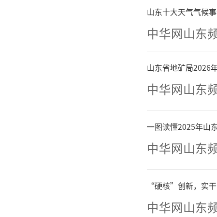
山东十大天气气候事
由文
中华网山东
化传媒
山东省地矿局202
山”美丽
中华网山东
生活动。
一图读懂2025年
根人民，
中华网山东
重的传
兴，百姓
“硬核”创新，实干
中华网山东