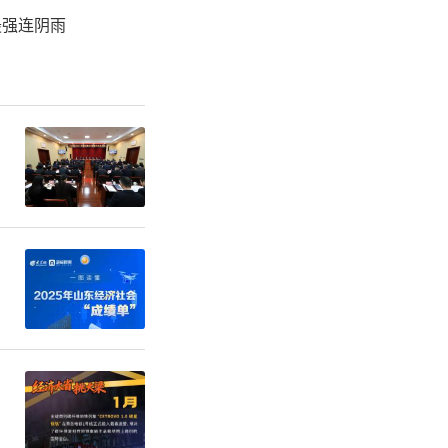
最强连阴雨
起，中国文
•笔绘河
陕西采风写
入生活，扎
山，展现厚
，产业之
年来中国大