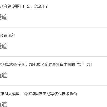
政府建设要干什么、怎么干？
频道
陕西行写生之一/毛主席雪地讲话原址（甘泉县）
会议闭幕
频道
单项冠军领跑全国，超七成民企参与打造中国向“新”力！
频道
争突破AI大模型、硫化物固态电池等核心技术瓶颈
频道