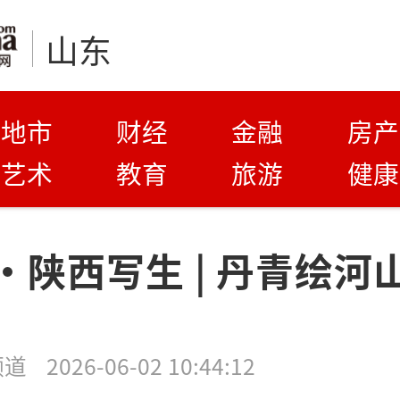
山东
地市
财经
金融
房产
艺术
教育
旅游
健康
·陕西写生 | 丹青绘河
频道
2026-06-02 10:44:12