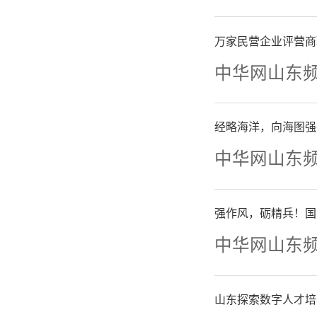
地的历史
与自然和
万家民营企业评营商
中华网山东
远、覃志
经略海洋，向海图强
5月
中华网山东
西安及秦
委员、民
强作风，砺精兵！国
中华网山东
风活动，
山东探索数字人才培
孔维