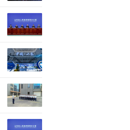
术并重，人
聂辰席、冯
任总策划。
安、渭南、
。全国政协
参加本次采
家欣赏。