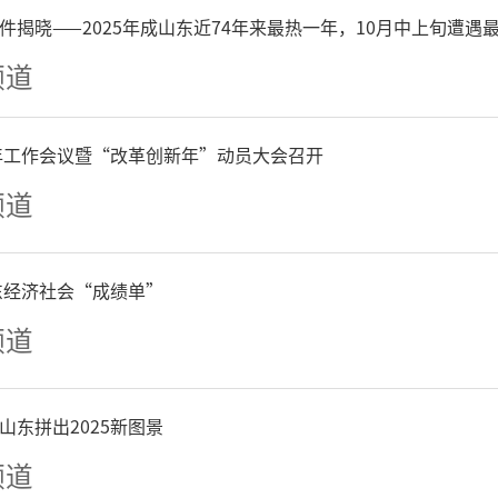
件揭晓——2025年成山东近74年来最热一年，10月中上旬遭遇
化和旅游部艺术发展中心发
频道
集团共同主办的“时代画卷
6年工作会议暨“改革创新年”动员大会召开
中国系列主题绘画创作工程
频道
本次活动旨在引导艺术家深
山东经济社会“成绩单”
以丹青笔墨描绘祖国大好河
频道
统文化，勾勒新时代生态之美
之富，记录改革开放四十余
山东拼出2025新图景
频道