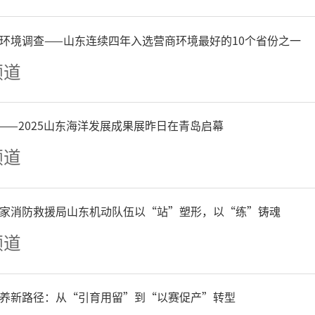
性变革，创作一批思想与艺
谐共生的力作。本次活动由
环境调查——山东连续四年入选营商环境最好的10个省份之一
频道
刚担任艺术总顾问，刘广担
——2025山东海洋发展成果展昨日在青岛启幕
21日至30日，艺术家们赴延
频道
岭开展实地采风与写生创作
革中央画院院长孔维克受邀
家消防救援局山东机动队伍以“站”塑形，以“练”铸魂
频道
现刊发他的写生作品，供大
养新路径：从“引育用留”到“以赛促产”转型
克速写欣赏