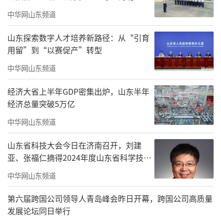
前言
中华网山东频道
岁在丙午，时维初夏。北海名园，琼岛春
山东探索数字人才培养新路径：从“引育
用留”到“以赛促产”转型
阴依旧；阐福寺院，翰墨雅韵复新。值此嘉
时，《唐辉书画雅集》欣然启幕，邀八方同
中华网山东频道
好，共赏丹青妙笔，同品笔墨春秋。
经济大省上半年GDP密集出炉，山东半年
经济总量突破5万亿
唐辉先生，1965年生于北京，乃当代书画
中华网山东频道
界之名流。其出身艺苑，幼承家学，后毕业于
中央美术学院国画系，受教于卢沉、周思聪、
山东省科技大会今日在济南召开，刘建
姚有多、郭怡琮、贾又福、王明明、田黎明等
亚、张福仁摘得2024年度山东省科学技术
奖最高奖！
诸师，又转益于赖少其、杨善深等大家，学术
中华网山东频道
根基深固。从业数十载，历任荣宝斋副总经
第六届跨国公司领导人青岛峰会昨日开幕，跨国公司高质量
理、荣宝斋画院院长、荣宝斋出版社社长、中
发展论坛同日举行