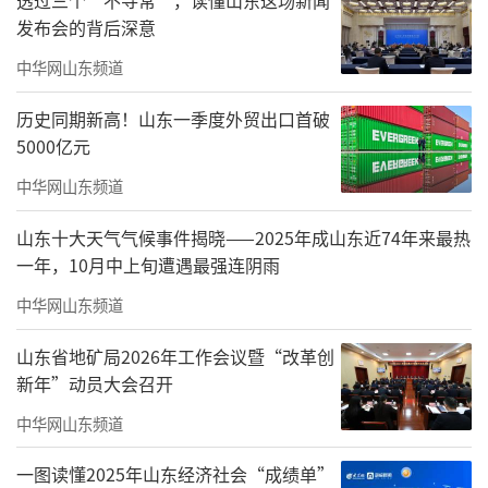
发布会的背后深意
中华网山东频道
翰墨禅林 笔韵生辉——唐辉书画雅集
历史同期新高！山东一季度外贸出口首破
主办单位
5000亿元
中国画学会
中华网山东频道
荣宝斋画院
山东十大天气气候事件揭晓——2025年成山东近74年来最热
一年，10月中上旬遭遇最强连阴雨
北京市北海公园管理处
中华网山东频道
指导单位
山东省地矿局2026年工作会议暨“改革创
北京市公园管理中心
新年”动员大会召开
学术支持单位
中华网山东频道
中国国家画院
一图读懂2025年山东经济社会“成绩单”