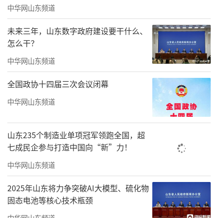
国画学会副会长、中国美术家协会理事等职，
中华网山东频道
于书画创作、艺术出版、美育传播、鉴定鉴赏
未来三年，山东数字政府建设要干什么、
诸领域，皆有建树。
怎么干？
唐辉先生之画，深植传统而自出机杼。其
中华网山东频道
山水取法范宽、黄公望、沈周、石涛等历代宗
全国政协十四届三次会议闭幕
师，汲取雄峻、萧散之意趣，以焦墨为骨，淡
墨为韵，赋色为华，笔墨皴擦点染交错间，气
中华网山东频道
象苍茫，浑朴典雅。笔下丘壑，既有太行之雄
浑，亦具江南之灵秀，于虚实开合之中，写天
山东235个制造业单项冠军领跑全国，超
七成民企参与打造中国向“新”力！
地之生机，抒胸中之逸气。其书法朴拙厚重，
中华网山东频道
线条如古藤，与画作互为表里，书意入画，画
境融书，尽得文人书画之精髓。北海公园，皇
2025年山东将力争突破AI大模型、硫化物
家御苑，亦是近现代艺坛雅集之胜地。昔年李
固态电池等核心技术瓶颈
可染、张仃等近现代巨匠曾于此展山水新篇，
中华网山东频道