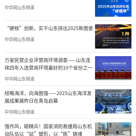
中华网山东频道
中国美协中国画艺委会
中国艺术研究院写意画院
“硬核”创新，实干山东拼出2025新图景
中国传媒大学中国画研究院
中华网山东频道
书画频道中国书画研究院
万家民营企业评营商环境调查——山东连
开幕式时间
续四年入选营商环境最好的10个省份之一
2026年6月6日下午15:30
中华网山东频道
展览时间
经略海洋，向海图强——2025山东海洋发
展成果展昨日在青岛启幕
2026年6月3日-6月28日
中华网山东频道
展览地点
强作风，砺精兵！国家消防救援局山东机
北京北海公园·阐福寺
动队伍以“站”塑形，以“练”铸魂