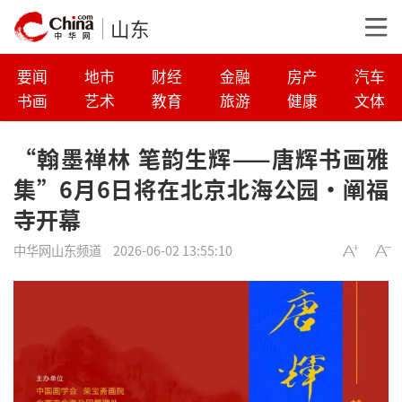
山东
要闻
地市
财经
金融
房产
汽车
书画
艺术
教育
旅游
健康
文体
“翰墨禅林 笔韵生辉——唐辉书画雅
集”6月6日将在北京北海公园·阐福
寺开幕
中华网山东频道
2026-06-02 13:55:10