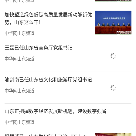
开时代风气之先。今唐辉先生以笔墨为媒，雅
加快塑造绿色低碳高质量发展新动能新优
集于此，既是与前贤隔空对话，亦为传统书画
势，山东这么干！
注入时代清音。园中景致与案上山水、笔下云
中华网山东频道
烟相映成趣，让观者于皇家园林之胜境中，品
王磊已任山东省商务厅党组书记
赏中国书画之文脉传承。
中华网山东频道
此次展出之作，皆为唐辉先生近年精心之
构。或写太行烟雨，或绘侗寨秋光，或题诗书
喻剑南已任山东省文化和旅游厅党组书记
联，或作焦墨山水。幅幅皆见匠心，笔笔尽含
中华网山东频道
真情。愿观者漫步其间，于墨色变幻中，感山
川之美；于线条流转间，悟笔墨之魂。以画为
山东正把握数字经济发展新机遇，建设数字强省
友，以墨交心，共赴一场不负春光、不负艺心
的文化雅集。
中华网山东频道
中国画学会