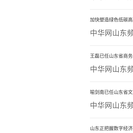
开始
加快塑造绿色低碳高
也或许，
中华网山东
点意义。
王磊已任山东省商务
情感，最
中华网山东
20
喻剑南已任山东省文
中华网山东
从此踏上
凝视、挥
山东正把握数字经济