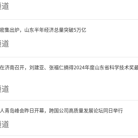
罗玉鑫、刘晟
频道
展览统筹
P密集出炉，山东半年经济总量突破5万亿
频道
张足春、孙秋子、曾祥梅、
在济南召开，刘建亚、张福仁摘得2024年度山东省科学技术奖
卓、冯梁嘉唯
频道
展览时间
人青岛峰会昨日开幕，跨国公司高质量发展论坛同日举行
2026年6月2日—6月21日
频道