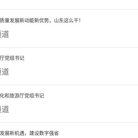
画画，于我而言，最初只是
质量发展新动能新优势，山东这么干！
是为了让原本毫无意义的生
频道
那些生活无法抵达的远方、
厅党组书记
终都画进了画里。
频道
04年的夏天，我遇见了黄河
化和旅游厅党组书记
频道
新的征程。无数次沿着这条
毫，在激流与回旋之间，试
发展新机遇，建设数字强省