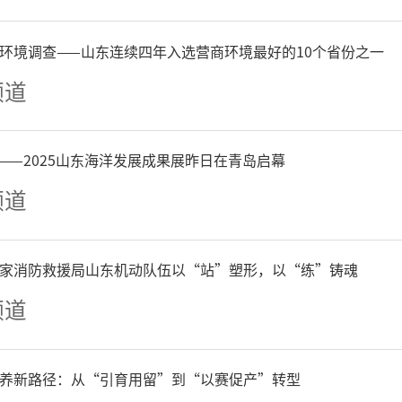
广州画院
环境调查——山东连续四年入选营商环境最好的10个省份之一
总策划
频道
宋陆京
——2025山东海洋发展成果展昨日在青岛启幕
频道
策展人
家消防救援局山东机动队伍以“站”塑形，以“练”铸魂
闫斌
频道
展览监制
养新路径：从“引育用留”到“以赛促产”转型