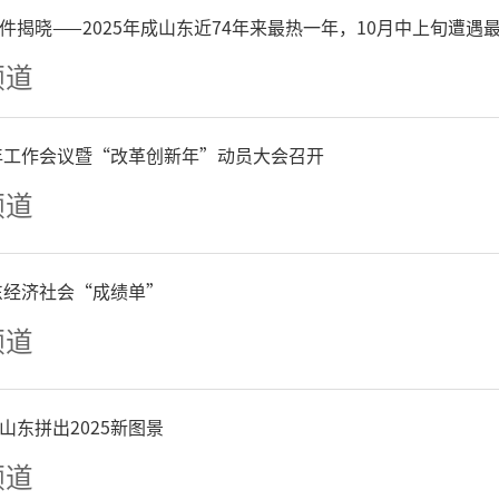
件揭晓——2025年成山东近74年来最热一年，10月中上旬遭遇
频道
6年工作会议暨“改革创新年”动员大会召开
频道
黄河在咆哮——徐惠君作品展
山东经济社会“成绩单”
主办单位
频道
民盟中央美术院
山东拼出2025新图景
频道