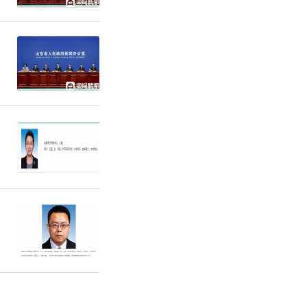
为了活着；
命，多一点
未能说出的
。生命仿佛
大河行走、
图捕捉那条