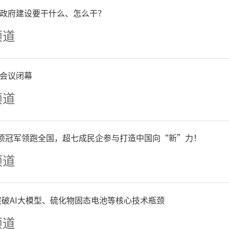
开幕式时间
政府建设要干什么、怎么干？
频道
2026年6月5日下午3:00
会议闭幕
展览地址
频道
广州画院美术馆一层
单项冠军领跑全国，超七成民企参与打造中国向“新”力！
频道
州市番禺区大学城内环西路6
争突破AI大模型、硫化物固态电池等核心技术瓶颈
频道