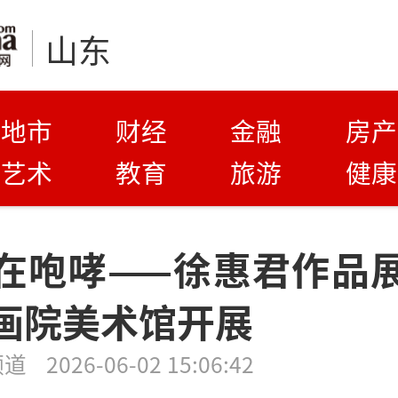
山东
地市
财经
金融
房产
艺术
教育
旅游
健康
在咆哮——徐惠君作品
画院美术馆开展
频道
2026-06-02 15:06:42