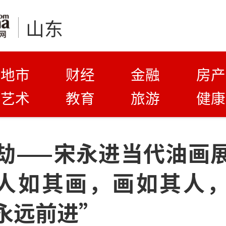
山东
地市
财经
金融
房产
艺术
教育
旅游
健康
劫——宋永进当代油画
| 人如其画，画如其人
永远前进”