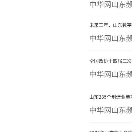
中华网山东
的画作做
未来三年，山东数字
我就不多
中华网山东
个人感受
全国政协十四届三次
品与人
中华网山东
造，一个
当下社
山东235个制造业
中华网山东
人，凡事