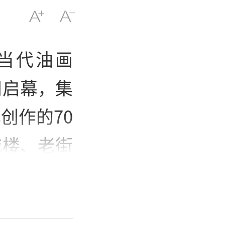
进当代油画
间启幕，集
创作的70
城楼、老街
为主调，融
深植农耕文