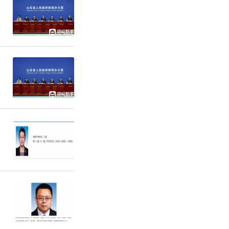
怀利他之
粹，既是为
画，画如其
谢谢大家！
视角独道，
使他的画充