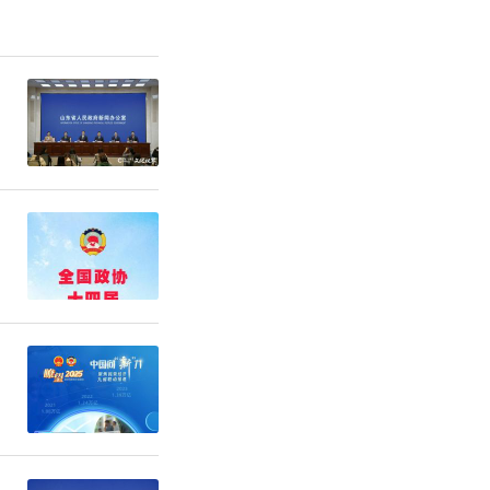
见解深刻，
的角度谈谈
好人。其画
，品由心
自然显露。
局狭隘之
为人谦和真