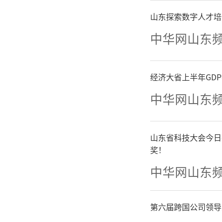
发身体
山东探索数字人才培
的，有些
中华网山东
画面，这
经济大省上半年GD
平面上扩
中华网山东
灵境！
山东省科技大会今日
（
文
奖！
中华网山东
士生导师
第六届跨国公司领导
刚才