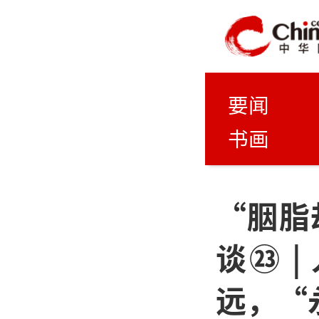
要闻
书画
“胭脂
谈㉓ 
远，“