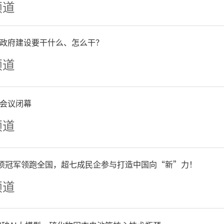
频道
了极为精到的解读与评析，
政府建设要干什么、怎么干？
说了。我只想从一个更朴素
频道
：好的艺术家，他一定是个
会议闭幕
品本就是一体两面。画为心迹
频道
人的格局与境界，在作品中
会，不乏自私自利、傲慢、格
单项冠军领跑全国，超七成民企参与打造中国向“新”力！
频道
只计较个人得失。而宋老师