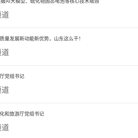
事认真，勤奋。坦荡仗义，常
争突破AI大模型、硫化物固态电池等核心技术瓶颈
频道
益社会之事。这份宽厚与纯
，亦是从艺的境界。人如其
质量发展新动能新优势，山东这么干！
相得益彰，令人由衷敬佩。
频道
/陈晓松
，自由艺术家）
厅党组书记
频道
进的画以“画趣”
为核心，
化和旅游厅党组书记
现当代绘画的色彩特点，这
频道
独特的风格和个性。