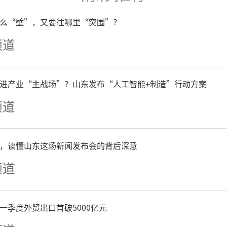
根脉，又彰显当代艺术的先
么“壁”，又要往哪里“突围”？
油画重构东方风景美学的深
频道
开幕当日，戴士和、黄阿忠
进产业“主战场”？山东发布“人工智能+制造”行动方案
聚，学术研讨深入、观展反
频道
观展嘉宾的真挚感言，以期
悟其心，感受“胭脂劫”里
，读懂山东这场新闻发布会的背后深意
频道
愁。
一季度外贸出口首破5000亿元