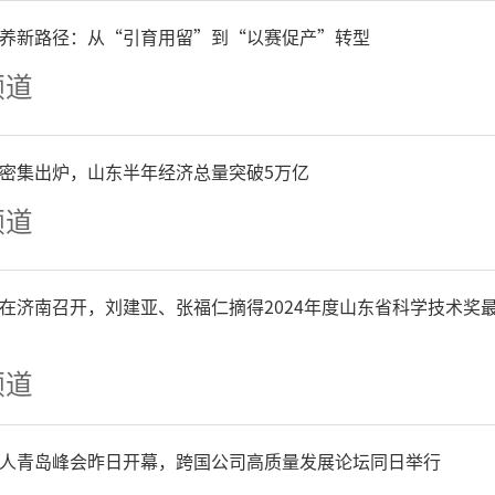
的振荡。在有些画面中，玫红
养新路径：从“引育用留”到“以赛促产”转型
画面它只是点缀性的，但只
频道
种色彩就像幽灵一般萦绕不
P密集出炉，山东半年经济总量突破5万亿
展或逃逸，有激情也有诗意
频道
在济南召开，刘建亚、张福仁摘得2024年度山东省科学技术奖
/夏开丰
，同济大学人文学院
频道
）
人青岛峰会昨日开幕，跨国公司高质量发展论坛同日举行
诸位老师已从专业角度，对