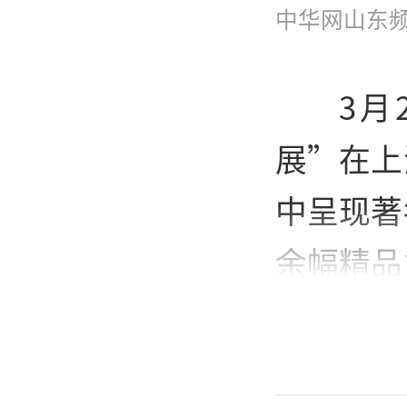
中华网山东
3月
展”在上
中呈现著
余幅精品
庭院等乡
合东方写