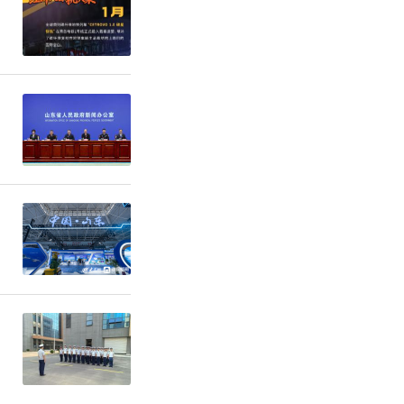
“玫红时
果达到了一
神经元，引