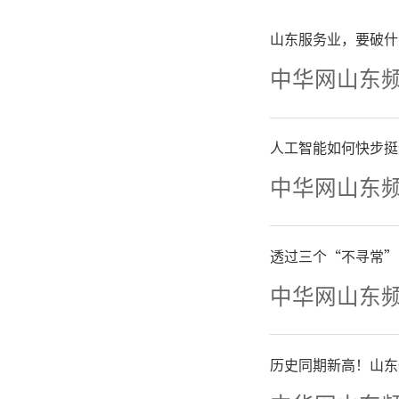
化的历史
山东服务业，要破什
其以意笔
中华网山东
作活力。
人工智能如何快步挺
界名家齐
中华网山东
采撷部分
其艺、共
透过三个“不寻常”
中华网山东
与文化乡
历史同期新高！山东