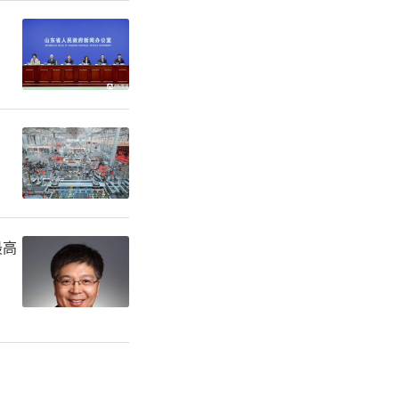
是支配性
要看过一眼
去，它们在
，独辟一个
最高
教授、博
宋永进老师