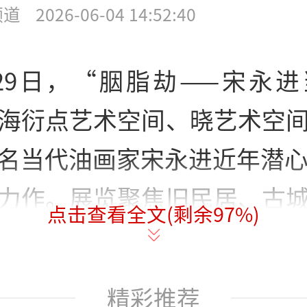
频道
2026-06-04 14:52:40
29日，“胭脂劫——宋永
海衍点艺术空间、晓艺术空
名当代油画家宋永进近年潜心
力作。展览聚焦旧民居、古
点击查看全文(剩余
97
%)
土风物，以标志性的胭脂红
意精神与当代油画语言，既
精彩推荐