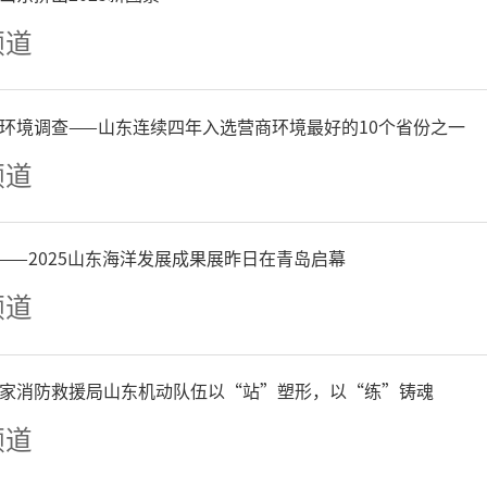
频道
环境调查——山东连续四年入选营商环境最好的10个省份之一
频道
——2025山东海洋发展成果展昨日在青岛启幕
永进先生近几年开启了他的
频道
是他持久追求色彩的纯粹效
家消防救援局山东机动队伍以“站”塑形，以“练”铸魂
态，这种极致性直击我们的
频道