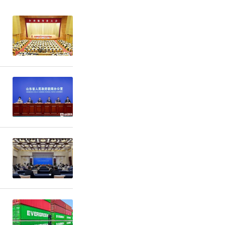
锋探索，及
邃思考与创
等众多艺术
响热烈。特
与读者共赏
的油彩温度
——编者按