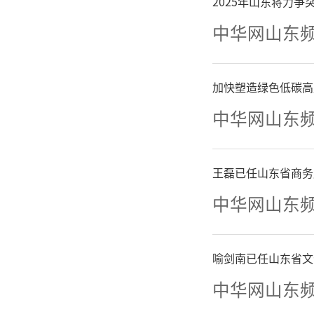
诚、做
2025年山东将力
中华网山东
心，行有
人的格局
加快塑造绿色低碳高
人，二者
中华网山东
（
文
王磊已任山东省商务
中华网山东
宋永
喻剑南已任山东省文
并结合了
中华网山东
分彰显了