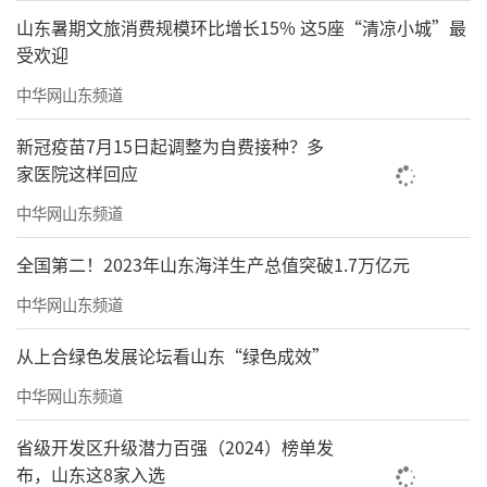
山东暑期文旅消费规模环比增长15% 这5座“清凉小城”最
受欢迎
中华网山东频道
新冠疫苗7月15日起调整为自费接种？多
家医院这样回应
中华网山东频道
04我是怎样走上新的读书道路的——43岁
全国第二！2023年山东海洋生产总值突破1.7万亿元
时解放“资本”这个词，读了100多本书
中华网山东频道
在我的读书生涯中影响最大的一次读书生
从上合绿色发展论坛看山东“绿色成效”
活发生在43岁，这是读书写书交替的阶段。
中华网山东频道
1995年，我提出“资本经营论”，解放
了“资本”这个词。在胜利油田58天，一边读
省级开发区升级潜力百强（2024）榜单发
布，山东这8家入选
书，一边写调查，最后把日记整理成一本书。