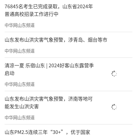
部队发过两次资本论，翻了，读不进去，只是
76845名考生已完成录取，山东省2024年
普通高校招录工作进行中
一个摆设。到了40岁读书和年少的时候读书是
大不一样的。读书主要是为了使用，为了使用
中华网山东频道
才能更好地读书。心大了，也野了，在读书中
山东发布山洪灾害气象预警，涉青岛、烟台等市
总以提出新的观点为自豪，甚至修改历史的结
中华网山东频道
论，这时候已经进入了新的阶段。我读书观变
清凉一夏 乐宿山东 | 2024好客山东露营季
化大概就是在这个时候。
启动
中华网山东频道
山东发布山洪灾害气象预警，济南等地可
能发生山洪灾害
中华网山东频道
山东PM2.5连续三年“30+”，优于国家