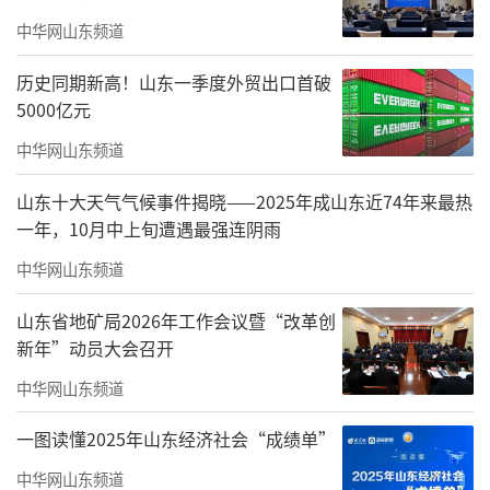
中华网山东频道
这是我的最新研究成果，也是实践思考。
人到了50岁了，该怎样读书？我提出“输入输
历史同期新高！山东一季度外贸出口首破
出读书观”，这是一个思想体系。最高效的读
5000亿元
书，是带着写作目的去读书。读书能报国，读
中华网山东频道
书能强国。其实不仅是50岁，更值得所有读书
山东十大天气气候事件揭晓——2025年成山东近74年来最热
人一阅。文章中的金句，大概有上百处，有我
一年，10月中上旬遭遇最强连阴雨
心里流出来的血。我写的文章为45位国家领导
中华网山东频道
人批示，这是“输入输出读书观”的事实支
山东省地矿局2026年工作会议暨“改革创
撑。
新年”动员大会召开
中华网山东频道
昨天是世界读书日，也是国家规定的“全
民读书周”开始落地。所以，当下读书气氛特
一图读懂2025年山东经济社会“成绩单”
别浓郁。藉此机会，我说说50岁时的读书观。
中华网山东频道