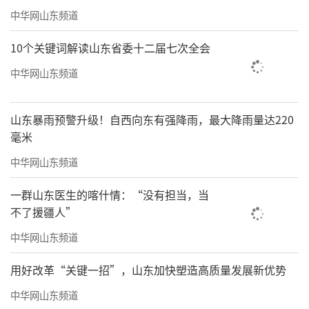
中华网山东频道
研，既实现了学以致用，更能让输入落地为输
出，真正抵达读书的最高境界。只读不思，读
10个关键词解读山东省委十二届七次全会
书只会浮于表面；只阅不写，学识终究难以内
中华网山东频道
化。当然，从输出到输入有一个加工的复杂过
程。在靶向阅读、读写同步时，需要批判吸
山东暴雨预警升级！自西向东有强降雨，最大降雨量达220
收、反复研读，这种读书自然会成高效调查研
毫米
究、从而实现高效读写。
中华网山东频道
以读为基，筑牢输入根基，更筑牢调查研
一群山东医生的喀什情：“没有担当，当
究的根基；以写为径，实现输出价值，而输
不了援疆人”
出，正是读书的最高境界，也是读书式调查研
中华网山东频道
究的最终成效。读写相伴，本质上就是输入与
用好改革“关键一招”，山东加快塑造高质量发展新优势
输出的双向奔赴，更是读书式调查研究与实践
中华网山东频道
应用的双向赋能——输入为输出赋能，输出为输