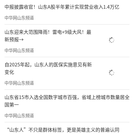
中报披露收官！山东A股半年累计实现营业收入1.4万亿
2016年，李锦（左二）被评为第10届全国十大读书人物。
中华网山东频道
02读书是输入，写作是输出，而输出，正
山东迎来大范围降雨！雷电+9级大风！最
是读书的最高境界
新预报→
我有一种“输入—输出”的理论。读书是
中华网山东频道
输入，输入是积累的根基，是原料，没有扎实
自2025年起，山东人的医保实施意见有新
的读书输入，没有深入的读书式调查研究，写
变化
作输出便会空洞无物；输出是积累的发挥，没
中华网山东频道
有写作输出，读书输入也只是零散的堆砌，难
山东省15市入选全国数字城市百强，省域上榜城市数量居全
以转化为自身的能力与思想。只有输出的东
国第一
西，才能算是自己的，输入的东西是人家的。
中华网山东频道
以输出倒逼输入，让读书式调查研究有了
“山东人”不只是群体标签，更是英雄主义的普遍认同
明确目标，从被动接收变为主动积累、深入钻