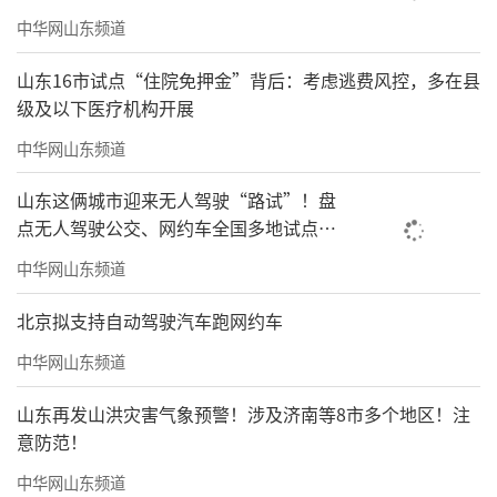
中华网山东频道
我是1995年元月到企业蹲点的。到了6月7
日，在调研40多天后写的日记，标题是“抢时
山东16市试点“住院免押金”背后：考虑逃费风控，多在县
级及以下医疗机构开展
间读书”，如实转述：
中华网山东频道
我决心拿出自己的核心思想，拿下发明
山东这俩城市迎来无人驾驶“路试”！盘
权。从5月29日来的9天是最为痛苦的9天。沉下
点无人驾驶公交、网约车全国多地试点之
气，读书，思索；再读书，再思索。一字未
路
中华网山东频道
写，全部是看书，翻完一本又一本。
北京拟支持自动驾驶汽车跑网约车
中国的经济学家都绕道而走，不管是孙冶
方、薛暮桥、于光远、刘国光、熊映梧、顾
中华网山东频道
准，还是吴敬琏、厉以宁，他们都没有就资本
山东再发山洪灾害气象预警！涉及济南等8市多个地区！注
问题写过什么。100名最有影响的经济学家，对
意防范！
资本二字都绕道而过。
中华网山东频道