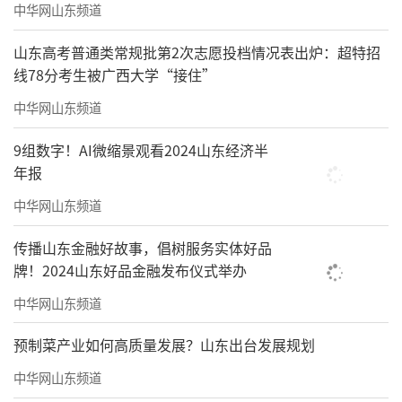
中华网山东频道
资的时候，一半的钱都用来买书了。确实，读
书能拓展视野，带来新的认知与展望。自然有
山东高考普通类常规批第2次志愿投档情况表出炉：超特招
线78分考生被广西大学“接住”
富贵必从勤苦得，男儿须读五车书的成就感。
中华网山东频道
后来当上记者，25岁以后就没有那么多时
间读书了。读书读得最多的时候也是自己调研
9组数字！AI微缩景观看2024山东经济半
年报
最深入的时候。1992年邓小平南巡，为了提出
中华网山东频道
市场经济，我在青岛双星集团住了42天，把市
场经济、商品经济的书，能找的都看了一遍，
传播山东金融好故事，倡树服务实体好品
看了20多本。1995年在胜利油田，我住了58
牌！2024山东好品金融发布仪式举办
天，为解放“资本”这个词，把马克思的资本
中华网山东频道
是带来剩余价值的价值改成能够增值的价值，
预制菜产业如何高质量发展？山东出台发展规划
我钻研了58天，没有动。在那里，这时候我才
中华网山东频道
认真地读了一遍马克思的《资本论》。早先，