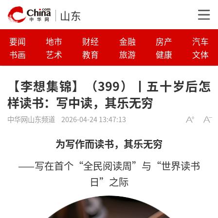
山东
要闻
地市
财经
金融
房产
汽车
书画
艺术
教育
旅游
健康
文体
【李想集锦】（399）丨五十岁后怎
样读书：写中读，其乐无穷
中华网山东频道
2026-04-24 13:47:13
为写作而读书，其乐无穷
——写在首个“全民阅读周”与“世界读书
日”之际