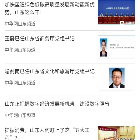
加快塑造绿色低碳高质量发展新动能新优
势，山东这么干！
中华网山东频道
王磊已任山东省商务厅党组书记
01我每天写一篇国是评论，一年写一本书
中华网山东频道
确切地说，我在65岁以后，进入人生最美
好的时候，没有功名利禄的干扰，别无他求，
喻剑南已任山东省文化和旅游厅党组书记
唯以每年出产100万字的文章与书籍为乐。现在
中华网山东频道
每天都在写作之中，不写作生活就没有滋味。
甚至觉得，不写作活着还有什么意思呀。除了
山东正把握数字经济发展新机遇，建设数字强省
写作，其他的一切事情都是可有可无，包括吃
中华网山东频道
饭睡觉。现在，我已正式出版的书有34本，还
提振消费，山东为何盯上了这“五大工
有8本书正在出版社排队等着。除了写书，就是
程”？