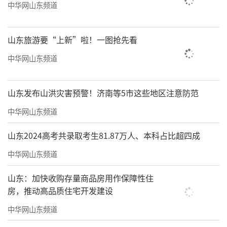
打开了一扇窗户。‌特别是读了一本人物传记，
中华网山东频道
就在面前树立一个坐标。大概是10岁的时候，
我写过“小学读50，中学读500，读尽天下书，
山东旅游要“上新”啦！一图抢先看
要做出息人。”小时候自然知道“读读读，书
中华网山东频道
中自有黄金屋，书中自有千钟粟，书中自有颜
如玉”，但是并没有这么想过。读书要有出
山东发布山洪灾害预警！济南等5市这些地区注意防范
息，要为国家出力。所以，到老的时候，“黄
中华网山东频道
金屋、千钟粟、颜如玉”都没有了，仍然保持
山东2024高考共录取考生81.87万人、本科占比超四成
这种读书的劲头。
中华网山东频道
山东：加快收购存量商品房用作保障性住
房，推动高品质住宅开发建设
中华网山东频道