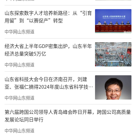
写作与认知同步提升，输入与输出相互推进，
山东探索数字人才培养新路径：从“引育
这就是我现在的读书生活。
用留”到“以赛促产”转型
读书是输入，写作是输出。最高效的读
中华网山东频道
书，是带着写作目的去读书。以写倒逼读，在
经济大省上半年GDP密集出炉，山东半年
创作中消化知识、内化积累。在写作中，发散
经济总量突破5万亿
思想，引领舆论，报效国家。
中华网山东频道
书生报国唯文章。我的“历史趋势发现
山东省科技大会今日在济南召开，刘建
力、国家难题破解力、社会起步引领力”的核
亚、张福仁摘得2024年度山东省科学技术
心价值观，正是在读写结合中完成的。读书可
奖最高奖！
中华网山东频道
报国，读书亦可强国。知识、见解、智慧、理
论、规律，连着的是思想、战略、政策、策略
第六届跨国公司领导人青岛峰会昨日开幕，跨国公司高质量
发展论坛同日举行
与文化，是一个国家的软实力。读书强国，是
中华网山东频道
读书人的最高追求。