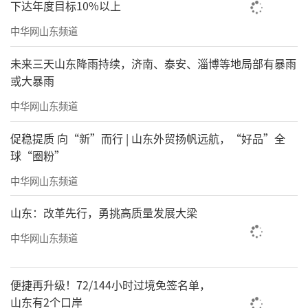
下达年度目标10%以上
中华网山东频道
未来三天山东降雨持续，济南、泰安、淄博等地局部有暴雨
或大暴雨
中华网山东频道
促稳提质 向“新”而行 | 山东外贸扬帆远航，“好品”全
1990年，我曾经在曲阜写过一个读书铭，
球“圈粉”
宣布第一阶段的彻底结束。2021年，我也写过
中华网山东频道
一本《龙顶山书院记》，这标志着中年阶段的
结束。我提出了“历史趋势发现力、国家难题
山东：改革先行，勇挑高质量发展大梁
破解力、社会进步引领力”的读书做事标准。
中华网山东频道
那是在破解四万亿天量投资的问题，我看了很
多很多的东西，一整天一整天的都在了解各种
便捷再升级！72/144小时过境免签名单，
山东有2个口岸
情况。这时候把理论学习、书本学习、社会调