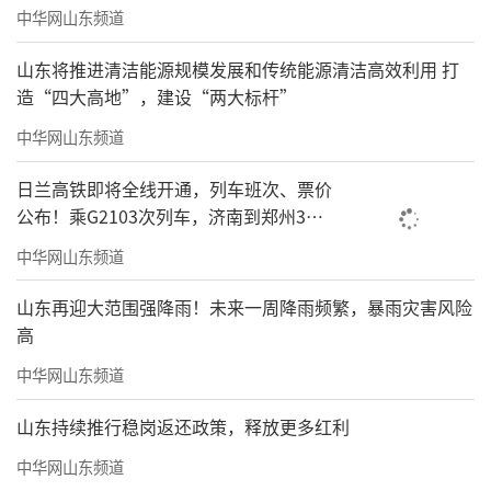
书，两耳不闻窗外事”，这时候写的是国家的
中华网山东频道
大事，已经没有功名利禄了，不是让眼前领导
山东将推进清洁能源规模发展和传统能源清洁高效利用 打
高兴，只是想着为国家破解难题。开始，只是
造“四大高地”，建设“两大标杆”
一个目标，后来慢慢变成自觉行为，哪里有难
中华网山东频道
题，哪里有我，靠读书、靠写作来完成这些。
到70岁了，当然不是像三国黄忠那样左冲右
日兰高铁即将全线开通，列车班次、票价
突，来回厮杀，而是拿着键盘，在不停地敲打
公布！乘G2103次列车，济南到郑州3小
时到达
文章，为国家提供智慧的天地里纵横驰骋。
中华网山东频道
人生三个阶段，后来思想就渐渐地明确起
山东再迎大范围强降雨！未来一周降雨频繁，暴雨灾害风险
高
来了，少年读书，中年用书，晚年写书。读书
是积累，用书是践行，写书是贡献。也是对国
中华网山东频道
家、老师与父母的报答。
山东持续推行稳岗返还政策，释放更多红利
中华网山东频道