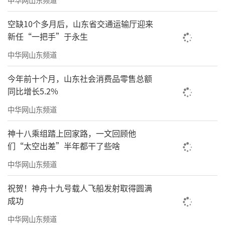
午从他们那里回来，先看到新华社通稿，再是
空缺10个多月后，山东省交通运输厅迎来
新闻联播，再是晚上10点的新闻联播。三条新
新任“一把手”于永生
闻，接连出来，晚上6个小时坐着没有起身，连
中华网山东频道
续写出三篇经济评论《国资委为何成立境外国
资工作局》《习近平今提出服务业扩能提质行
今年前十个月，山东社会消费品零售总额
同比增长5.2%
动的背景》《张国清强调要素向主责主业集中
的意蕴》，我的观点同日为海内外26家报纸网
中华网山东频道
站发表。我属于从来未敢忘忧国的那种文人。
神十八乘组踏上回家路，一文回顾他
国家有事，匹夫有责。应声而出，自是当然。
们“太空出差”半年都干了些啥
三条新闻，跨度大，一口气写出，全在于
中华网山东频道
平时阅读。只要写文章，便是一刻也离不开读
祝贺！神舟十九号载人飞船发射取得圆满
书的。一拿起笔，便总感到“书到用时方恨
成功
少”，何况，时事变化日日新，总有新东西出
中华网山东频道