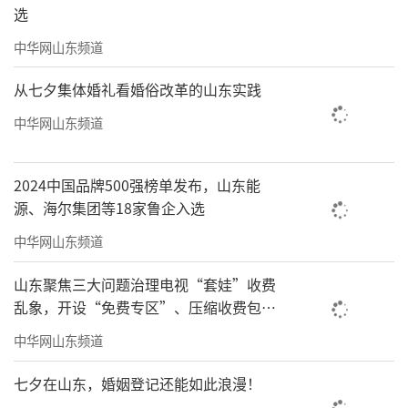
选
中华网山东频道
从七夕集体婚礼看婚俗改革的山东实践
03人生是读书、用书、写书三个阶段
中华网山东频道
十多年前，我说过，人一辈子有读书、用
书、写书三个阶段。少年读书，青壮年用书，
2024中国品牌500强榜单发布，山东能
晚年写书。这是“输入—输出”读写观的反映。
源、海尔集团等18家鲁企入选
真正读书的时候，我是上小学一年级之
中华网山东频道
前。5岁至6岁是极重要的，我感谢当过私塾老
山东聚焦三大问题治理电视“套娃”收费
师的母亲，上学时，我已经把一年级二年级的
乱象，开设“免费专区”、压缩收费包比
语文都读完了。上小学三年级的时候，我的两
例70%以上
中华网山东频道
个姨母留在家中的初中高中历史、地理也读完
七夕在山东，婚姻登记还能如此浪漫！
了。在贫穷的生活中‌读了一本书，就像对生活