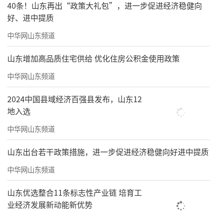
40条！山东再出“政策大礼包”，进一步促进经济稳健向
好、进中提质
中华网山东频道
山东增加高品质住宅供给 优化住房公积金使用政策
中华网山东频道
2024中国县域经济百强县发布，山东12
地入选
中华网山东频道
看书最多的时候是20岁的时候，我写过一
篇文章《20岁时我读过的书》，那是《史记》
山东出台若干政策措施，进一步促进经济稳健向好进中提质
《马克思传》《史纲评要》《四书集注》《李
中华网山东频道
白杜甫之比较》《中印战争》等等，那是打基
山东优选整合11条标志性产业链 培育工
础的时候，那种读书主要了解历史，学习知
业经济发展新动能新优势
识，用心思考。这属于求知的阶段。当我拿工