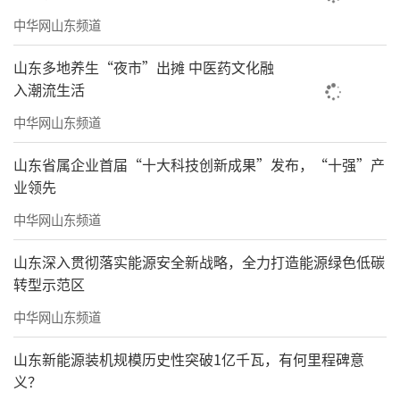
查融为一炉，最后向中央提出了建议。这个阶
中华网山东频道
段都是为了使用，使用需要更好地读书。大概
山东多地养生“夜市”出摊 中医药文化融
是2009年，也就是我快到60岁时，我知道只读
入潮流生活
不思，读书只会浮于表面；只阅不写，学识终
中华网山东频道
究难以内化。在写作中读书，带着问题品读，
山东省属企业首届“十大科技创新成果”发布，“十强”产
伴着思考钻研，才能读懂、读透、活用知识。
业领先
到了65岁以后，带着写作目的去读，目标
中华网山东频道
明确、效率最高、记忆最深、用得最活。我是
山东深入贯彻落实能源安全新战略，全力打造能源绿色低碳
天生的文科生，在50岁前，看数字就累。而带
转型示范区
着目的去读书，看一眼，数据就能记着。
中华网山东频道
我在沂蒙山建立了李锦书院，把两万本藏
山东新能源装机规模历史性突破1亿千瓦，有何里程碑意
书都放到这个山沟里面，是“一心只写眼前
义？