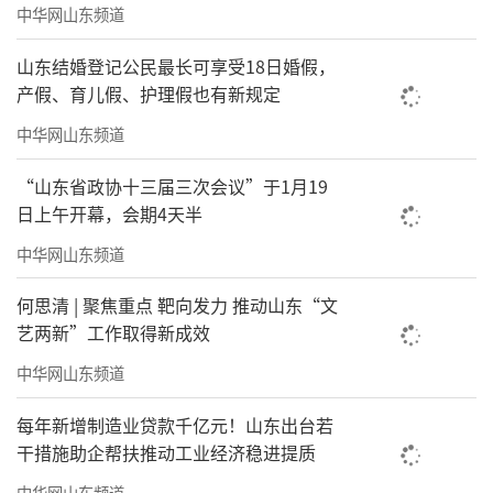
中华网山东频道
山东结婚登记公民最长可享受18日婚假，
产假、育儿假、护理假也有新规定
中华网山东频道
“山东省政协十三届三次会议”于1月19
日上午开幕，会期4天半
中华网山东频道
何思清 | 聚焦重点 靶向发力 推动山东“文
艺两新”工作取得新成效
中华网山东频道
我的书院里，第一排是我写的34本书。来人了，一进门，就看到我
每年新增制造业贷款千亿元！山东出台若
写的书。
干措施助企帮扶推动工业经济稳进提质
前几天在山东社科院做报告时讲到，8号下
中华网山东频道