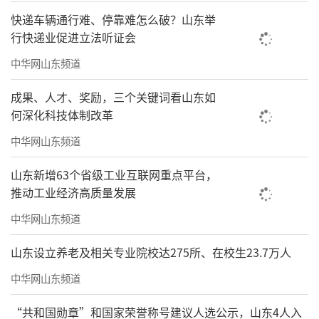
入导航，调查研究为读写注入深度。坚持在写
快递车辆通行难、停靠难怎么破？山东举
作中读书，将读书作为调查研究的重要形式，
行快递业促进立法听证会
以输出倒逼输入、以输入支撑输出，既能让读
中华网山东频道
书更有成效，也能让写作更有深度，最终跨越
成果、人才、奖励，三个关键词看山东如
单纯的读书输入，抵达输出这一读书的最高境
何深化科技体制改革
界，在笔墨书香中丰富内涵、锤炼文笔、提升
中华网山东频道
格局，遇见更好的自己。
山东新增63个省级工业互联网重点平台，
推动工业经济高质量发展
中华网山东频道
山东设立养老及相关专业院校达275所、在校生23.7万人
中华网山东频道
“共和国勋章”和国家荣誉称号建议人选公示，山东4人入