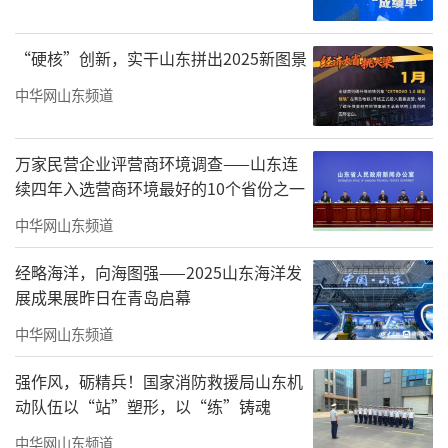
前些日子，有人问起我读书的事。我说，
哪有时间读书啊。一是没有时间，二是只看微
“硬核”创新，实干山东拼出2025新图景
信，不读书、不读报，已经成为生活习惯。话
中华网山东频道
是这么说，然而在现实中，我却是一天都离不
开书的，因为我现在过的是“写书的生活”。
万家民营企业评营商环境调查——山东连
不写书的读书，对我来说，是一件很浪费、很
续四年入选营商环境最好的10个省份之一
奢侈也很难受的事情。起码有20年了，除了中
中华网山东频道
国共产党中央委员会全体会议的报告，我已经
经略海洋，向海图强——2025山东海洋发
很难坐下来安静地研读一本书了。
展成果展昨日在青岛启幕
我在50岁后进入“以写带读、以读养写、
中华网山东频道
读写相长、境界日新”的局面。在写作中读
强作风，砺精兵！国家消防救援局山东机
书，知识被激活、被整合、被内化，最终
动队伍以“站”塑形，以“练”铸魂
从“别人的书”经过加工变成“自己的血”，
中华网山东频道