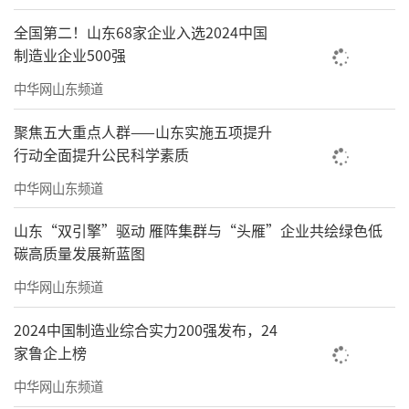
现，我不敢疏忽。所以写文章时，先是狂命地
全国第二！山东68家企业入选2024中国
阅读，掌握事情的背景，对比人家的观点，明
制造业企业500强
确提出对国家有用的东西，而且要找准，说一
中华网山东频道
句话，不说两句话。终究说来，我还是一直在
聚焦五大重点人群——山东实施五项提升
阅读的，是天天读，天天用，天天写。
行动全面提升公民科学素质
中华网山东频道
山东“双引擎”驱动 雁阵集群与“头雁”企业共绘绿色低
碳高质量发展新蓝图
中华网山东频道
2024中国制造业综合实力200强发布，24
家鲁企上榜
中华网山东频道