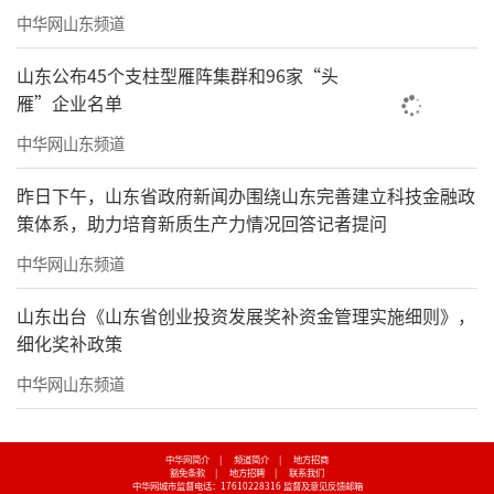
中华网山东频道
山东公布45个支柱型雁阵集群和96家“头
雁”企业名单
中华网山东频道
昨日下午，山东省政府新闻办围绕山东完善建立科技金融政
策体系，助力培育新质生产力情况回答记者提问
中华网山东频道
山东出台《山东省创业投资发展奖补资金管理实施细则》，
细化奖补政策
中华网山东频道
中华网简介
|
频道简介
|
地方招商
豁免条款
|
地方招聘
|
联系我们
中华网城市监督电话：17610228316
监督及意见反馈邮箱