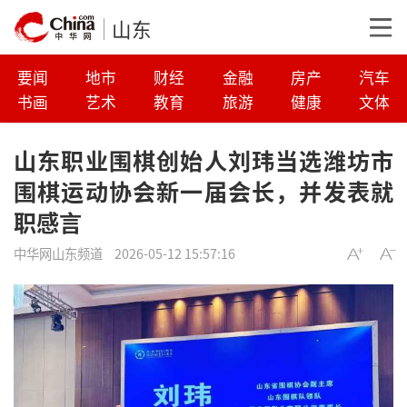
山东
要闻
地市
财经
金融
房产
汽车
书画
艺术
教育
旅游
健康
文体
山东职业围棋创始人刘玮当选潍坊市
围棋运动协会新一届会长，并发表就
职感言
中华网山东频道
2026-05-12 15:57:16