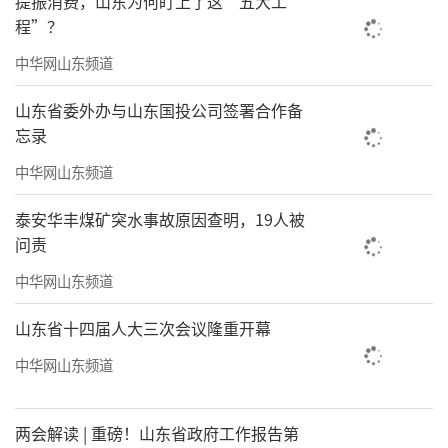
提振消费，山东为何盯上了这“五大工
在座的不少都是多年老友，大家对我也多
程”？
有了解。作为土生土长的潍坊临朐人，我曾在
中华网山东频道
潍坊求学，近年又不时回乡拓展事业。此番受
山东省委外办与山东国投公司签署合作备
家乡感召、为桑梓效力，有幸当选会长，这既
忘录
是家乡父老与棋界同仁对我的信任，更是对我
中华网山东频道
的莫大鞭策与严峻考验。
泰安华丰煤矿突水事故原因查明，19人被
近年来，在市体育局、市体育总会的领导
问责
和指导下，潍坊围棋事业稳步前行、多有进
中华网山东频道
步；项目普及和受众群体持续扩大、少儿围棋
培训体系日趋健全、办学规模不断壮大；各类
山东省十四届人大三次会议隆重开幕
围棋赛事常态化开展，活动覆盖面、群众参与
中华网山东频道
度大幅提升；项目整体竞技水平有所提高，围
棋文化氛围愈发浓厚，围棋运动已然走进千家
两会解读 | 重磅！山东省政府工作报告第