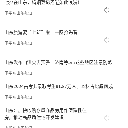
七夕在山东，婚姻登记还能如此浪漫！
中华网山东频道
山东旅游要“上新”啦！一图抢先看
中华网山东频道
山东发布山洪灾害预警！济南等5市这些地区注意防范
中华网山东频道
刘玮
，1965年生于山东临朐，著名媒体
山东2024高考共录取考生81.87万人、本科占比超四成
人、策划人、制片人。曾是齐鲁晚报体育记
中华网山东频道
者，专职报道泰山队和国足，采访过世界杯、
奥运会等重大体育赛事，担当过全运、奥运火
山东：加快收购存量商品房用作保障性住
房，推动高品质住宅开发建设
炬手，出版了《望岳》《滚动的心》等足球书
籍。记者生涯之外运营体育俱乐部，培养挖掘
中华网山东频道