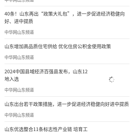
了众多棋类项目的全国和世界冠军，主导拍摄
40条！山东再出“政策大礼包”，进一步促进经济稳健向
了多部影视作品，并入围戛纳电影节等国际影
好、进中提质
展，为跨领域文体发展的特殊人才。
中华网山东频道
责任编辑：王晓晖
山东增加高品质住宅供给 优化住房公积金使用政策
中华网山东频道
2024中国县域经济百强县发布，山东12
地入选
中华网山东频道
山东出台若干政策措施，进一步促进经济稳健向好进中提质
中华网山东频道
山东优选整合11条标志性产业链 培育工