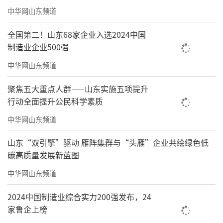
后，我们将坚守初心使命、忠实履职尽责，在
中华网山东频道
业务主管部门的引领指导下，重点抓好三方面
全国第二！山东68家企业入选2024中国
工作：
制造业企业500强
一是深耕普及推广。持续完善少儿围棋与
中华网山东频道
全民围棋培训体系，拓宽普及渠道、创新普及
聚焦五大重点人群——山东实施五项提升
方式，不断壮大围棋群众基础，让围棋文化深
行动全面提升公民科学素质
入人心，让更多孩子喜欢上围棋，并受惠于围
中华网山东频道
棋。
山东“双引擎”驱动 雁阵集群与“头雁”企业共绘绿色低
二是打造精品赛事。除常态化举办各级各
碳高质量发展新蓝图
类特色围棋赛事外，要增加更多特色赛事，甚
中华网山东频道
至承接全省、全国乃至世界级大赛，并坚持以
2024中国制造业综合实力200强发布，24
赛促学、以赛促练、以赛育才，全面提升全市
家鲁企上榜
整体围棋竞技水平。