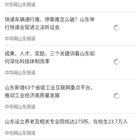
中华网山东频道
体育总会、市场监管局及相关部门的监督指
导；严守法律法规与行业要求，规范协会内部
快递车辆通行难、停靠难怎么破？山东举
行快递业促进立法听证会
治理，坚持管理、财务、人事等重大事项公开
中华网山东频道
透明、公平公正、规范发展，主动接受全体理
事、会员及社会各界监督，绝不辜负全市围棋
成果、人才、奖励，三个关键词看山东如
同仁的信任与重托。
何深化科技体制改革
中华网山东频道
未来，我们将团结带领全体理事和会员，
凝心聚力、务实担当、守正创新，以更加饱满
山东新增63个省级工业互联网重点平台，
的热情、更加务实的作风、更加有力的举措，
推动工业经济高质量发展
推动潍坊围棋事业全方位提质升级，倾力擦亮
中华网山东频道
潍坊围棋文化名片，为全市体育事业、文化事
山东设立养老及相关专业院校达275所、在校生23.7万人
业发展贡献围棋力量，为全力打造潍坊围棋强
中华网山东频道
市不懈奋斗！