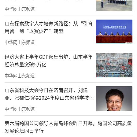
今日风和日丽、吉日良辰。热烈祝贺潍坊
中华网山东频道
市围棋运动协会第二届第一次会员代表大会圆
满成功并顺利完成换届选举。我谨代表新一届
山东探索数字人才培养新路径：从“引育
用留”到“以赛促产”转型
理事会，向长期关心、支持潍坊围棋发展的潍
中华网山东频道
坊市体育局、体育总会致以衷心感谢！向莅临
大会的各位会员代表、理事、监事，以及多年
经济大省上半年GDP密集出炉，山东半年
为潍坊围棋事业默默耕耘、无私奉献的全体同
经济总量突破5万亿
仁，致以崇高的敬意和诚挚的问候！
中华网山东频道
此次当选协会新一任会长，我内心倍感荣
山东省科技大会今日在济南召开，刘建
幸，更深觉使命在肩，亦有诚惶诚恐之敬畏。
亚、张福仁摘得2024年度山东省科学技术
奖最高奖！
我深知这一职务承载着大家的期盼与重托，更
中华网山东频道
肩负着推动家乡围棋事业传承发展的重大责
第六届跨国公司领导人青岛峰会昨日开幕，跨国公司高质量
任。
发展论坛同日举行