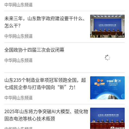
作为深耕棋界多年的一员老兵，我踏入围
中华网山东频道
棋行业已近三十年，并长期牵头山东职业围
未来三年，山东数字政府建设要干什么、
棋、管理省男女围棋队。我虽不精通围棋对
怎么干？
弈，但始终倾心投入围棋普及推广工作，为围
中华网山东频道
棋事业的发展倾注心血，也积累了一定行业经
全国政协十四届三次会议闭幕
验。
中华网山东频道
山东235个制造业单项冠军领跑全国，超
七成民企参与打造中国向“新”力！
中华网山东频道
2025年山东将力争突破AI大模型、硫化物
固态电池等核心技术瓶颈
中华网山东频道