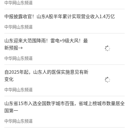
中华网山东频道
三是补齐发展短板。要优化行业资源布
中报披露收官！山东A股半年累计实现营业收入1.4万亿
局，破解区域发展不平衡难题；加强行业内外
中华网山东频道
交流协作，健全专业人才培养梯队，力争在业
余围棋甚至职业围棋人才培育和发展上实现新
山东迎来大范围降雨！雷电+9级大风！最
突破。
新预报→
中华网山东频道
自2025年起，山东人的医保实施意见有新
变化
中华网山东频道
山东省15市入选全国数字城市百强，省域上榜城市数量居全
国第一
中华网山东频道