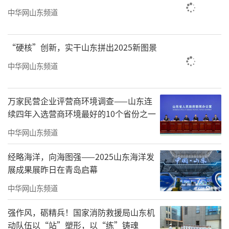
中华网山东频道
弈道开新局，力拓市场兴业邦。潍坊市围棋运
动协会近日迎来新一届领导班子，世界智力运
动联盟宣传总监、山东省棋类运动协会秘书长
“硬核”创新，实干山东拼出2025新图景
刘玮当选会长。
中华网山东频道
刘玮是山东职业围棋的开创者，运作山东
万家民营企业评营商环境调查——山东连
围棋队已24年，也是中国棋坛公认的市场运营
续四年入选营商环境最好的10个省份之一
高手，目前掌管着四支甲级职业棋队，也是山
中华网山东频道
东男女围棋队的领队。他是潍坊临朐人，此次
回乡助力围棋事业，当选新任会长，可谓众望
经略海洋，向海图强——2025山东海洋发
展成果展昨日在青岛启幕
所归、名副其实。在新一届协会领导班子产生
后，刘玮的表态发言情真意切，打动人心。
中华网山东频道
刘玮发言如下：
强作风，砺精兵！国家消防救援局山东机
动队伍以“站”塑形，以“练”铸魂