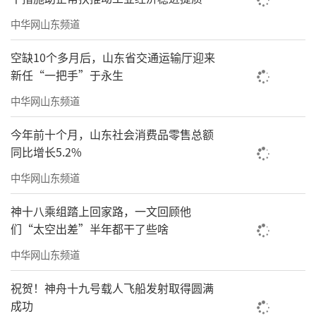
中华网山东频道
空缺10个多月后，山东省交通运输厅迎来
新任“一把手”于永生
带领山东围棋队在潍坊主场作战
中华网山东频道
在充分肯定成绩的同时，我们也应清醒认
识到发展中的短板与不足。对标作为山东人口
今年前十个月，山东社会消费品零售总额
同比增长5.2%
大市、经济强市的城市定位，潍坊围棋仍存在
发展布局不均衡、资源配置不充分等问题；在
中华网山东频道
专业人才梯队培养、特色赛事品牌打造、全民
神十八乘组踏上回家路，一文回顾他
围棋普及深度、对外交流合作拓展等方面，仍
们“太空出差”半年都干了些啥
有很大提升空间，任重道远。
中华网山东频道
今天，新一届理事会正式接过项目发展的
祝贺！神舟十九号载人飞船发射取得圆满
接力棒，我们深感使命光荣、责任在肩。今
成功