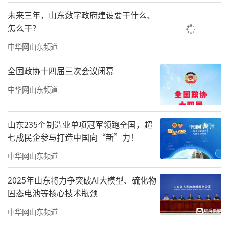
未来三年，山东数字政府建设要干什么、
怎么干？
中华网山东频道
全国政协十四届三次会议闭幕
启动仪式现场，展演了沂蒙精神主题歌曲
中华网山东频道
《山河应许》，以视频形式展播了2026年山东
网络文明建设案例、2026年山东省网络文明国
山东235个制造业单项冠军领跑全国，超
际交流互鉴城市案例，以及2025山东“双
七成民企参与打造中国向“新”力！
百”正能量网络精品名单、山东获评2025中国
中华网山东频道
正能量网络精品，介绍了2026年“好网民·在
2025年山东将力争突破AI大模型、硫化物
山东”主题活动有关情况，并邀请多位案例代
固态电池等核心技术瓶颈
表、精品创作者代表、网络达人分享践行网络
中华网山东频道
文明、传播正能量的生动故事、创作历程和实