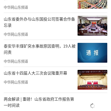
讲述《E路奔跑，一“网”同心》，以沉浸式演
中华网山东频道
绎，生动讲述了传承红色基因、用好网络阵
山东省委外办与山东国投公司签署合作备
地、传递正能量的感人故事。活动最后，与会
忘录
领导嘉宾共同按下启动键，启动第六届山东网
中华网山东频道
络文明周和2026年山东省全民数字素养与技能
泰安华丰煤矿突水事故原因查明，19人被
提升月活动。
问责
本届山东网络文明周立足沂蒙红色沃土，
中华网山东频道
围绕价值引领、成果展示、典型带动、全民参
山东省十四届人大三次会议隆重开幕
与，将持续开展系列主题活动，进一步弘扬网
中华网山东频道
络文明新风，提升全民数字素养与技能，聚力
营造风清气正、向上向善的网络生态，为全省
两会解读 | 重磅！山东省政府工作报告第
高质量发展凝聚强大的网上正能量。
一时间读