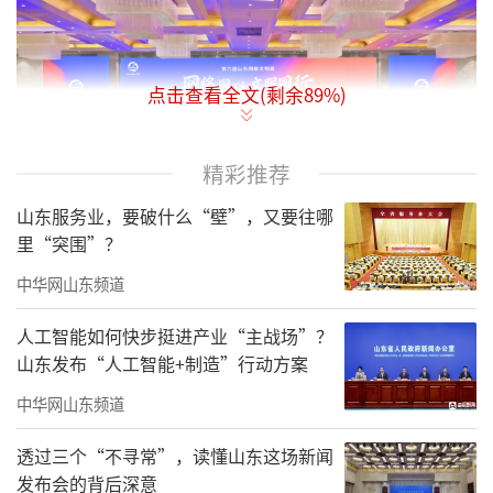
点击查看全文(剩余
89
%)
精彩推荐
山东服务业，要破什么“壁”，又要往哪
里“突围”？
中华网山东频道
与会嘉宾认为，如何在科技与产业的加速
人工智能如何快步挺进产业“主战场”？
变革中更好凝聚共识，让文明新风充盈网络空
山东发布“人工智能+制造”行动方案
间，已成为必须面对和解决的时代课题。加强
中华网山东频道
网络文明建设，要以习近平新时代中国特色社
会主义思想引领网络空间，牢牢把握正确政治
透过三个“不寻常”，读懂山东这场新闻
发布会的背后深意
方向、舆论导向和价值取向，用党的创新理论