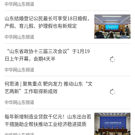
第六届山东网络文明周由山东省委网信
中华网山东频道
办、山东省文明办、中共临沂市委、临沂市政
山东结婚登记公民最长可享受18日婚假，
府主办，山东省互联网传媒集团、临沂市委网
产假、育儿假、护理假也有新规定
信办、临沂市文明办承办。来自山东省委网信
中华网山东频道
办、省文明办及省直有关部门、各主办协办单
位负责同志，各市党委网信办、各市文明办主
“山东省政协十三届三次会议”于1月19
日上午开幕，会期4天半
要负责同志以及相关科（处）室负责同志；省
中华网山东频道
重点新闻网站、网络社会组织、互联网企业、
网络名人、好网民等代表参加了启动仪式。山
何思清 | 聚焦重点 靶向发力 推动山东“文
东省委网信办副主任李军主持启动仪式。
艺两新”工作取得新成效
中华网山东频道
（
记者/朱延鲁
来源：海报新闻）
每年新增制造业贷款千亿元！山东出台若
责任编辑：寿鹏瑶
干措施助企帮扶推动工业经济稳进提质
中华网山东频道