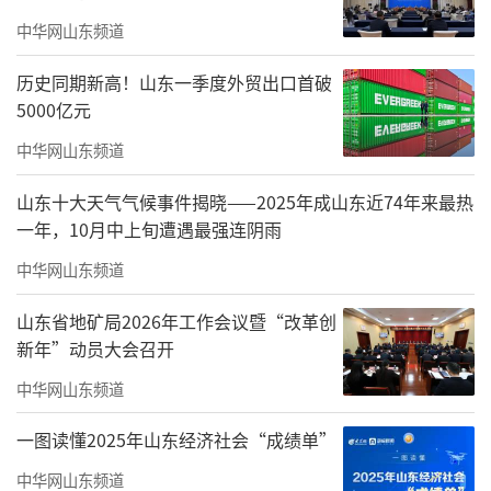
凝心铸魂，丰富网络优质内容供给，塑强“沿
中华网山东频道
着总书记的足迹”网络宣传品牌，大力推动正
历史同期新高！山东一季度外贸出口首破
能量实现大流量。要激活文化活力，以社会主
5000亿元
义核心价值观为引领，深耕齐鲁人文沃土，大
中华网山东频道
力弘扬沂蒙精神，实施网络文学精品创
山东十大天气气候事件揭晓——2025年成山东近74年来最热
作、“网络新鲁剧”创作、“齐鲁新视听”品
一年，10月中上旬遭遇最强连阴雨
牌创建三大工程，让齐风鲁韵的优质作品竞相
中华网山东频道
涌现。要健全治理机制，强化教育引导、完善
山东省地矿局2026年工作会议暨“改革创
法治建设、注重技术向善，坚决惩治各类网络
新年”动员大会召开
不文明行为，打破“流量内卷”“信息茧
中华网山东频道
房”，持续营造风清气正的网络空间。要汇聚
共治合力，调动各类主体积极性，推动精神文
一图读懂2025年山东经济社会“成绩单”
明创建加速向网上延伸、向基层覆盖，走好新
中华网山东频道