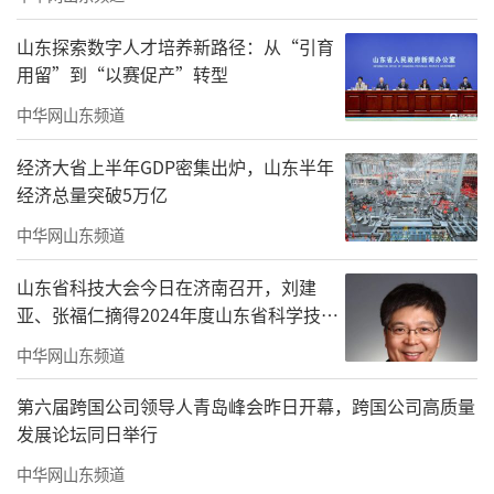
沂”等网络传播品牌；以数赋能，推动文明实
践线上延伸，立足全国文明城市创建成果，打
山东探索数字人才培养新路径：从“引育
用留”到“以赛促产”转型
造40余处网络文明主题阵地，开展网络文
明“六进”活动，让网络文明之风吹遍沂蒙大
中华网山东频道
地。
经济大省上半年GDP密集出炉，山东半年
经济总量突破5万亿
中华网山东频道
山东省科技大会今日在济南召开，刘建
亚、张福仁摘得2024年度山东省科学技术
奖最高奖！
中华网山东频道
第六届跨国公司领导人青岛峰会昨日开幕，跨国公司高质量
发展论坛同日举行
中华网山东频道