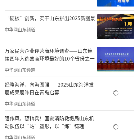
时代网上群众路线，让网络文明成果惠及亿万
齐鲁人民。
“硬核”创新，实干山东拼出2025新图景
与会嘉宾表示，近年来，临沂市扎实推进
中华网山东频道
网络文明建设，着力打造积极健康、向上向善
的网络环境，推动网络文明在沂蒙大地蔚然成
万家民营企业评营商环境调查——山东连
风。以红铸魂，激活红色基因、传承沂蒙精
续四年入选营商环境最好的10个省份之一
神，打造“云上沂蒙”红色传播矩阵，开发沂
中华网山东频道
蒙精神AI大模型，用新时代的新表达讲好红色故
经略海洋，向海图强——2025山东海洋发
事、弘扬沂蒙精神；以网凝心，让主旋律、正
展成果展昨日在青岛启幕
能量充盈网络，紧扣中央部署和省委要求，围
中华网山东频道
绕市委中心工作，每年策划40余项主题宣传，
强作风，砺精兵！国家消防救援局山东机
去年13件作品入选全省“双百”正能量网络精
动队伍以“站”塑形，以“练”铸魂
品，持续擦亮“我眼中的新沂蒙”“这就是临
中华网山东频道