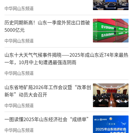
中华网山东频道
历史同期新高！山东一季度外贸出口首破
5000亿元
中华网山东频道
5月26日上午，著名作曲家、指挥家、中国
山东十大天气气候事件揭晓——2025年成山东近74年来最热
老教授协会“百师进百校”美育专家、山东艺
一年，10月中上旬遭遇最强连阴雨
术学院李百华教授携专业团队到山东大学国际
中华网山东频道
教育学院/教师教育学院，为师生党员带来沉浸
式艺术党课《歌声里的中国》。李百华教授主
山东省地矿局2026年工作会议暨“改革创
讲，山东艺术学院副教授孙露、山东青年歌唱
新年”动员大会召开
家、二级演员韩霞、山东艺术学院青年教师、
中华网山东频道
德国曼海姆国家剧院终身演员张学成等青年艺
一图读懂2025年山东经济社会“成绩单”
术家参演。山东大学国际教育学院/教师教育学
中华网山东频道