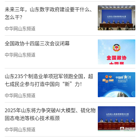
未来三年，山东数字政府建设要干什么、
怎么干？
中华网山东频道
全国政协十四届三次会议闭幕
中华网山东频道
李百华教授以“歌声里的中国、旋律中的
山东235个制造业单项冠军领跑全国，超
七成民企参与打造中国向“新”力！
初心、美育中的担当”为主线，结合四十余年
中华网山东频道
创作与教学经历，系统梳理红色经典与时代金
曲背后的历史背景、精神内涵与创作故事。从
2025年山东将力争突破AI大模型、硫化物
革命年代的《跟着共产党走》，到登上春晚舞
固态电池等核心技术瓶颈
台、享誉全国的原创作品《狗娃闹春》；从深
中华网山东频道
情礼赞沂蒙精神的《再唱沂蒙山》，到家国情