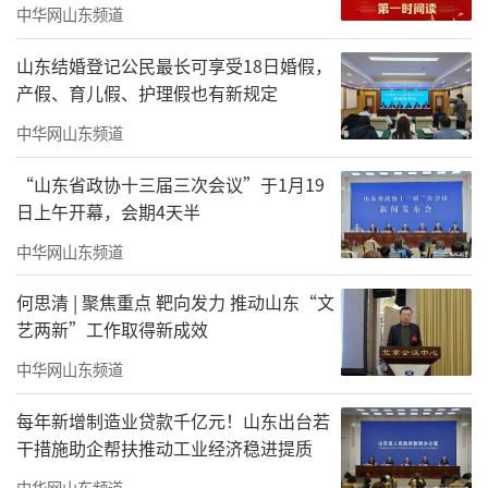
中华网山东频道
艺韵铸魂，薪火相传。本次艺术党课以美育
人、以文化人、以乐润心，让红色教
山东结婚登记公民最长可享受18日婚假，
育“声”入人心，党员教师们从红色旋律中汲
产假、育儿假、护理假也有新规定
取了精神力量，将党性提升内化为立德树人、
中华网山东频道
潜心治学的行动自觉，为学院进一步深化思政
“山东省政协十三届三次会议”于1月19
美育融合注入了新动能。
日上午开幕，会期4天半
（来源：山东国际艺术文化站）
中华网山东频道
责任编辑：周龙
何思清 | 聚焦重点 靶向发力 推动山东“文
艺两新”工作取得新成效
中华网山东频道
每年新增制造业贷款千亿元！山东出台若
干措施助企帮扶推动工业经济稳进提质
中华网山东频道