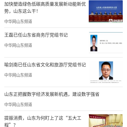
加快塑造绿色低碳高质量发展新动能新优
怀的《祖国知道》，再到彰显人类命运共同体
势，山东这么干！
理念的《轻轻唱起的歌》，李教授以歌为史,以
中华网山东频道
乐传情，带领大家在经典旋律中回望百年党
王磊已任山东省商务厅党组书记
史、感悟时代变迁、汲取奋进力量。同时，他
也结合学院办学特色，强调艺术赋能国际中文
中华网山东频道
教育的重要价值，鼓励师生以音乐为桥、以文
化为媒，讲好中国故事，传播好中国声音。
喻剑南已任山东省文化和旅游厅党组书记
中华网山东频道
授课过程中，团队艺术家们先后登台献
唱，倾情演绎《轻轻唱起的歌》《再唱沂蒙
山东正把握数字经济发展新机遇，建设数字强省
山》《中华梦圆》等原创与经典曲目，歌声真
挚深情、婉转悠扬，台下听众深受感染，引发
中华网山东频道
情感共鸣。
提振消费，山东为何盯上了这“五大工
程”？