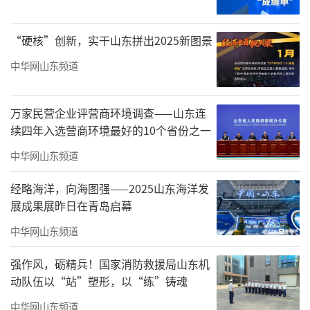
院党委书记姬锐主持，学院师生党员、山东大
学国际事务部党支部参加学习活动。
“硬核”创新，实干山东拼出2025新图景
中华网山东频道
万家民营企业评营商环境调查——山东连
续四年入选营商环境最好的10个省份之一
中华网山东频道
经略海洋，向海图强——2025山东海洋发
展成果展昨日在青岛启幕
姬锐书记致欢迎辞，他指出红色文艺是传
中华网山东频道
承红色血脉、赓续精神谱系的重要载体，也是
强作风，砺精兵！国家消防救援局山东机
新时代落实立德树人根本任务、创新党员教
动队伍以“站”塑形，以“练”铸魂
育、深化思政育人的有效途径。本次艺术党课
中华网山东频道