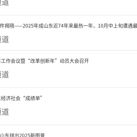
频道
件揭晓——2025年成山东近74年来最热一年，10月中上旬遭遇
频道
6年工作会议暨“改革创新年”动员大会召开
26年中国围棋甲级联赛第二
频道
续战火。贵州仁怀酱香队以3
山东经济社会“成绩单”
门重庆坎济队。在主将失利
频道
将士的顽强拼搏，全取3分
山东拼出2025新图景