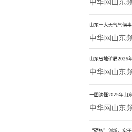
中华网山东
山东十大天气气候事
中华网山东
山东省地矿局202
20
中华网山东
江长兴延
一图读懂2025年
甲老牌豪
中华网山东
凭借三位
“硬核”创新，实干