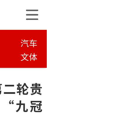
汽车
文体
第二轮贵
败“九冠