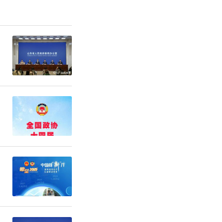
局行棋思路
出现局部误
取胜，对局
现失误。夏
后成功中盘