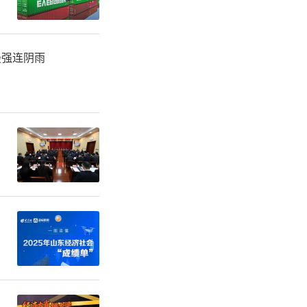
最强连阴雨
轮赛事于浙
比1大胜围
的逆境下，
，仁怀团魂