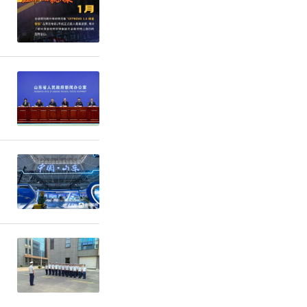
本轮同样取
。
牌豪门，手
状态火热的
力十足。对
力重重。上
未能拿分，
众棋手放下