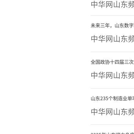
的实力派
中华网山东
清晰，早
未来三年，山东数字
算，优势
中华网山东
后半程，
全国政协十四届三次
晨琨抓住
中华网山东
取胜，小
山东235个制造业
中华网山东