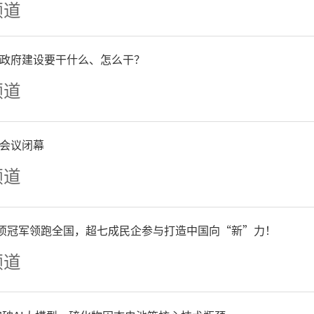
大将。本局夏晨琨执白，开
频道
早占据主动。可惜中盘阶段
政府建设要干什么、怎么干？
不再。然而黑棋也无法轻松
频道
李轩豪在两处打劫中接连出
会议闭幕
破绽果断出击，鏖战208手
频道
爆冷门，令人惊艳。
单项冠军领跑全国，超七成民企参与打造中国向“新”力！
频道