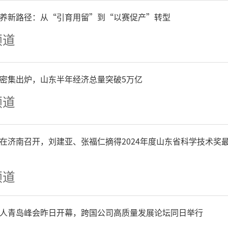
迎难而上，凭借超强的团队韧
养新路径：从“引育用留”到“以赛促产”转型
频道
场来之不易的胜利点燃全场
P密集出炉，山东半年经济总量突破5万亿
对局轮番上演，赛场之上跌
频道
州队新援夏晨琨八段登场，
段发起挑战。李轩豪以计算
在济南召开，刘建亚、张福仁摘得2024年度山东省科学技术奖
称，2024年夺得第五届
频道
中国围棋第24位世界冠军，
人青岛峰会昨日开幕，跨国公司高质量发展论坛同日举行