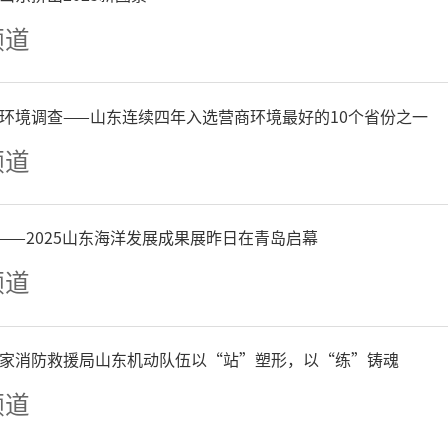
。而黔军兄弟队伍山东银丰
频道
以4：0完胜劲敌深圳龙华队
环境调查——山东连续四年入选营商环境最好的10个省份之一
队是围甲联赛深耕多年的老
频道
甲冠军奖杯，队中坐拥两位
——2025山东海洋发展成果展昨日在青岛启幕
，整体阵容实力雄厚，竞争
频道
怀酱香队而言，本轮对决压
家消防救援局山东机动队伍以“站”塑形，以“练”铸魂
将陈梓健拼下胜利，队伍却
频道
遗憾。此番再战劲敌，黔军