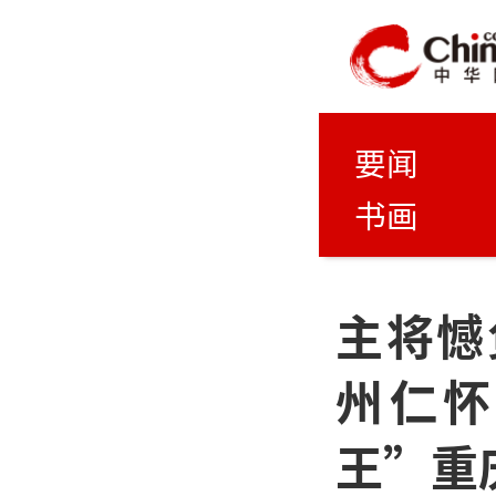
要闻
书画
主将憾
州仁怀
王”重