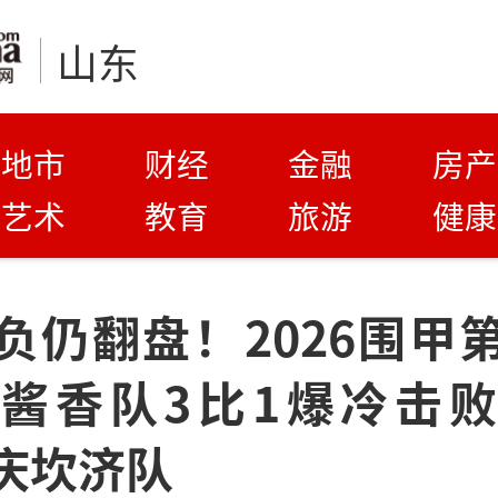
山东
地市
财经
金融
房产
艺术
教育
旅游
健康
负仍翻盘！2026围甲
酱香队3比1爆冷击
庆坎济队