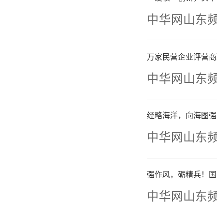
熊熊燃烧
中华网山东
得大捷，
万家民营企业评营商
重庆
中华网山东
握九座围
经略海洋，向海图强
世界冠军
中华网山东
于贵州仁
强作风，砺精兵！国
一轮，主
中华网山东
留下不少