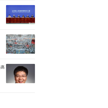
性完成逆
。
宕起伏。第
向世界冠军
深邃、大局
最高
梦百合杯冠
是棋坛公认