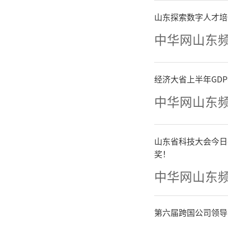
包袱、
山东探索数字人才培
中华网山东
转，用一
经济大省上半年GD
四盘
中华网山东
一台，贵
李轩豪九
山东省科技大会今日
奖！
观出色著
中华网山东
军，成为
第六届跨国公司领导