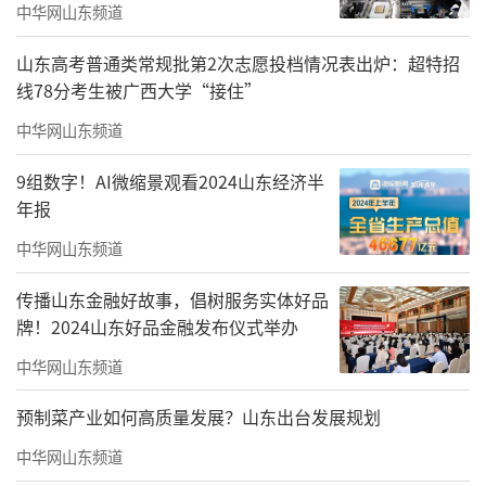
秘书长
中华网山东频道
周晓楠（兼）
山东高考普通类常规批第2次志愿投档情况表出炉：超特招
线78分考生被广西大学“接住”
理事
中华网山东频道
马楚炳、王春华、韦大奇、左景武、叶又
9组数字！AI微缩景观看2024山东经济半
绿、刘文伟、刘建华、刘春潮、刘黎明、汤黎
年报
宇、庄丽、朱建中、华灵、李进、李冬梅、吴
中华网山东频道
迪、吴彦文、何显标、陈永金、陈希略、陈迪
安、陈涛、陈友维、陆璐、张宇东、张治华、
传播山东金融好故事，倡树服务实体好品
牌！2024山东好品金融发布仪式举办
张照云、肖彭、林凯、林洋、金凡、周晓楠、
罗青、尚燕、郑北森、郑志凯、赵汝庆、姚凯
中华网山东频道
耀、桂江、黄永宏、常晓冰、梁永发、梁倩婷
预制菜产业如何高质量发展？山东出台发展规划
（澳门）、靳雄步、赖非、薛建庆、薄占金
中华网山东频道