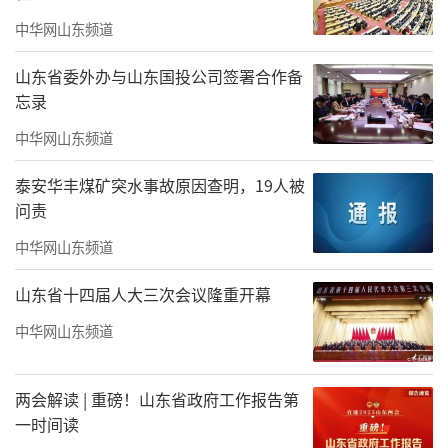
中华网山东频道
山东省委外办与山东国投公司签署合作备
忘录
珠海市文学艺术界联合会党组书记、主席张邦雄致辞
中华网山东频道
珠海市文学艺术界联合会党组书记、主席
泰安华丰煤矿突水事故原因查明，19人被
张邦雄代表珠海市文学艺术界联合会对大会召
问责
开表示祝贺，对珠海市美术家协会过去八年在
中华网山东频道
主题创作、人才培育、湾区交流、城市形象宣
传等方面取得的成效给予充分肯定。他对新一
山东省十四届人大三次会议隆重开幕
届珠海市美术家协会班子提出三点希望：一要
中华网山东频道
凝心铸魂，坚持党的全面领导，筑牢文艺阵
地；二要守正创新，深耕精品创作，深化湾区
两会解读 | 重磅！山东省政府工作报告第
联动，拥抱科技变革，服务全市发展大局；三
一时间读