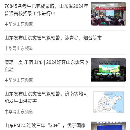
监事会
76845名考生已完成录取，山东省2024年
监事长
普通高校招录工作进行中
中华网山东频道
赵萍
山东发布山洪灾害气象预警，涉青岛、烟台等市
监事
中华网山东频道
蒋林飞、瞿福泰
清凉一夏 乐宿山东 | 2024好客山东露营季
（来源：珠海市美术家协会）
启动
责任编辑：张悦颜
中华网山东频道
山东发布山洪灾害气象预警，济南等地可
能发生山洪灾害
中华网山东频道
山东PM2.5连续三年“30+”，优于国家