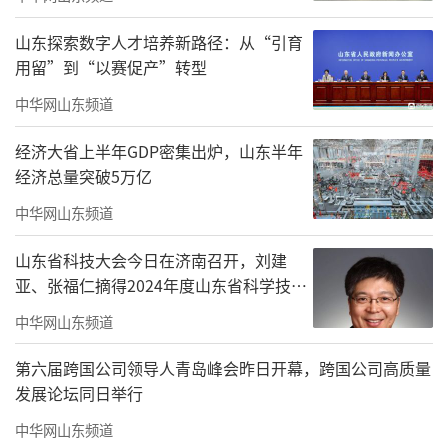
会议听取并审议通过了《珠海市美术家协
山东探索数字人才培养新路径：从“引育
会第五届理事会工作报告》《珠海市美术家协
用留”到“以赛促产”转型
会章程（草案）》《珠海市美术家协会第六次
中华网山东频道
会员代表大会选举办法（草案）》等文件，依
经济大省上半年GDP密集出炉，山东半年
法依规完成选举工作。
经济总量突破5万亿
中华网山东频道
山东省科技大会今日在济南召开，刘建
亚、张福仁摘得2024年度山东省科学技术
奖最高奖！
中华网山东频道
第六届跨国公司领导人青岛峰会昨日开幕，跨国公司高质量
发展论坛同日举行
中华网山东频道