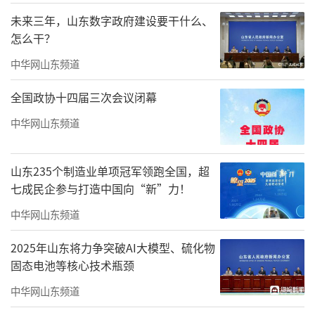
未来三年，山东数字政府建设要干什么、
怎么干？
代表投票
中华网山东频道
大会选举产生了第六届理事会、监事会及
全国政协十四届三次会议闭幕
领导班子。刘文伟连任主席，刘春潮、李冬
中华网山东频道
梅、何显标、陈希略、林洋、金凡、周晓楠、
常晓冰、梁倩婷（澳门）、张治华、薛建庆当
山东235个制造业单项冠军领跑全国，超
选副主席；周晓楠兼任秘书长；叶又绿、华
七成民企参与打造中国向“新”力！
灵、刘建华、肖彭、张照云、陆璐、陈永金、
中华网山东频道
郑北森、黄永宏、靳雄步当选主席团成员。吴
2025年山东将力争突破AI大模型、硫化物
齐、古锦其受聘为名誉主席。
固态电池等核心技术瓶颈
近年来，珠海市美术家协会广大会员认真
中华网山东频道
学习贯彻落实习近平新时代中国特色社会主义