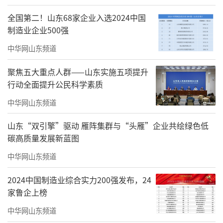
着力培育青年人才与新文艺群体，加强职业道
德与行风建设；推动美术与数字技术深度融
全国第二！山东68家企业入选2024中国
制造业企业500强
合，深化珠港澳交流合作，加快协会专业化、
科技化、数字化、国际化转型，团结带领全市
中华网山东频道
美术工作者，为珠海建设区域性文化艺术中
聚焦五大重点人群——山东实施五项提升
心、打造文化强市贡献更大力量。
行动全面提升公民科学素质
中华网山东频道
大会号召，全市广大美术工作者高举思想
旗帜，坚守为民初心，坚持守正创新，追求德
山东“双引擎”驱动 雁阵集群与“头雁”企业共绘绿色低
艺双馨，凝心聚力、砥砺前行，共同谱写新时
碳高质量发展新蓝图
代珠海美术事业繁荣发展新篇章。
中华网山东频道
2024中国制造业综合实力200强发布，24
家鲁企上榜
中华网山东频道