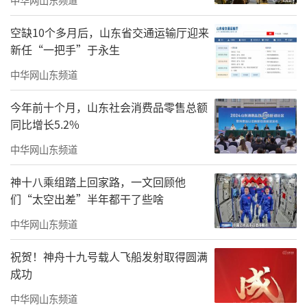
空缺10个多月后，山东省交通运输厅迎来
新任“一把手”于永生
珠海市美术家协会第六届主席刘文伟作表态发言
中华网山东频道
新当选的珠海市美术家协会主席刘文伟在
会上作表态发言。他表示，再次当选既是信任
今年前十个月，山东社会消费品零售总额
同比增长5.2%
与鼓励，更是责任与使命。新一届主席团将以
习近平文化思想为引领，牢牢把握正确政治方
中华网山东频道
向与创作导向，聚焦横琴粤澳深度合作、粤港
神十八乘组踏上回家路，一文回顾他
澳大湾区建设、“百千万工程”、绿美珠海生
们“太空出差”半年都干了些啥
态建设等重大战略，深耕主题创作，推出更多
中华网山东频道
彰显时代特征、珠海特色、美术气派的精品力
祝贺！神舟十九号载人飞船发射取得圆满
作；坚持深入生活、扎根人民，持续开展文艺
成功
志愿与惠民活动，让美术成果惠及更多群众；
中华网山东频道