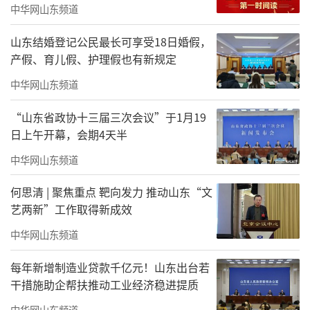
要自律自强，加强自身建设，树立行业新风。
中华网山东频道
张邦雄表示，珠海市文学艺术界联合会将
山东结婚登记公民最长可享受18日婚假，
一如既往支持珠海市美术家协会工作，携手推
产假、育儿假、护理假也有新规定
动珠海美术事业高质量发展，为珠海文化强市
中华网山东频道
建设和粤港澳人文湾区建设贡献力量。
“山东省政协十三届三次会议”于1月19
日上午开幕，会期4天半
中华网山东频道
何思清 | 聚焦重点 靶向发力 推动山东“文
艺两新”工作取得新成效
中华网山东频道
每年新增制造业贷款千亿元！山东出台若
干措施助企帮扶推动工业经济稳进提质
中华网山东频道