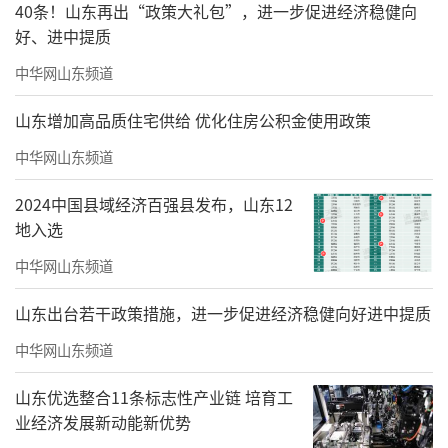
40条！山东再出“政策大礼包”，进一步促进经济稳健向
好、进中提质
吴齐、古锦其
中华网山东频道
主席
山东增加高品质住宅供给 优化住房公积金使用政策
刘文伟
中华网山东频道
副主席
2024中国县域经济百强县发布，山东12
刘春潮、李冬梅、何显标、陈希略、林
地入选
洋、金凡、周晓楠、常晓冰、梁倩婷（澳
中华网山东频道
门）、张治华、薛建庆
山东出台若干政策措施，进一步促进经济稳健向好进中提质
主席团成员
中华网山东频道
叶又绿、华灵、刘建华、肖彭、张照云、
山东优选整合11条标志性产业链 培育工
陆璐、陈永金、郑北森、黄永宏、靳雄步
业经济发展新动能新优势