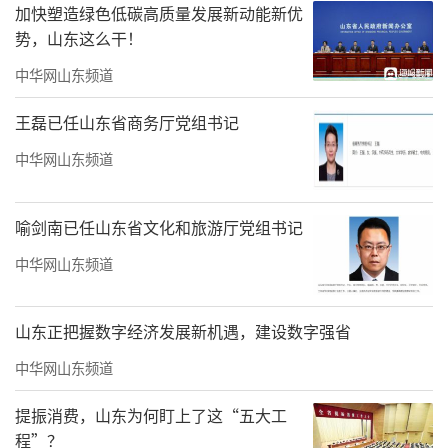
加快塑造绿色低碳高质量发展新动能新优
思想，在广东省美术家协会、中共珠海市委宣
势，山东这么干！
传部、珠海市文学艺术界联合会的坚强领导
中华网山东频道
下，坚持“二为”方向和“双百”方针，坚持
以人民为中心的工作导向，大力开展了各项美
王磊已任山东省商务厅党组书记
术活动，珠海市美术家协会的社会影响力、号
中华网山东频道
召力不断增强，各项工作取得了显著成效。
喻剑南已任山东省文化和旅游厅党组书记
中华网山东频道
山东正把握数字经济发展新机遇，建设数字强省
中华网山东频道
提振消费，山东为何盯上了这“五大工
程”？