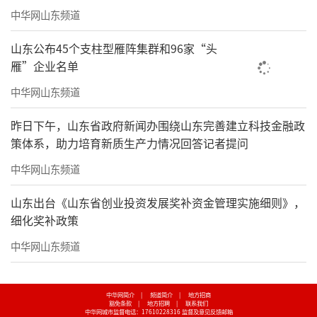
中华网山东频道
山东公布45个支柱型雁阵集群和96家“头
雁”企业名单
中华网山东频道
昨日下午，山东省政府新闻办围绕山东完善建立科技金融政
策体系，助力培育新质生产力情况回答记者提问
中华网山东频道
山东出台《山东省创业投资发展奖补资金管理实施细则》，
细化奖补政策
中华网山东频道
中华网简介
|
频道简介
|
地方招商
豁免条款
|
地方招聘
|
联系我们
中华网城市监督电话：17610228316
监督及意见反馈邮箱