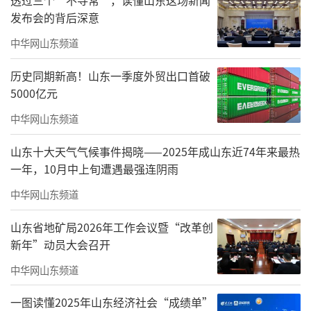
程’”，着力提升微短剧创作质量。专项治理
发布会的背后深意
结束后，广电总局将及时总结经验，开展常态
中华网山东频道
化监测监管，制定完善法规制度，进一步营造
良好网络视听环境。
历史同期新高！山东一季度外贸出口首破
5000亿元
（来源：国家广播电视总局微信公众号）
中华网山东频道
责任编辑：王晓晖
山东十大天气气候事件揭晓——2025年成山东近74年来最热
一年，10月中上旬遭遇最强连阴雨
中华网山东频道
山东省地矿局2026年工作会议暨“改革创
新年”动员大会召开
中华网山东频道
一图读懂2025年山东经济社会“成绩单”