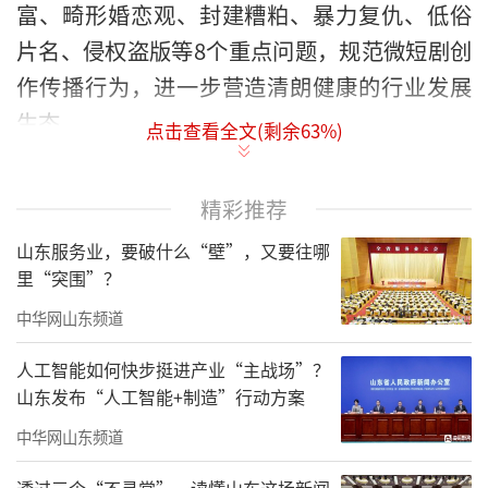
富、畸形婚恋观、封建糟粕、暴力复仇、低俗
片名、侵权盗版等8个重点问题，规范微短剧创
作传播行为，进一步营造清朗健康的行业发展
生态。
点击查看全文(剩余
63
%)
广电总局有关负责人表示，本次专项治理
对于营造微短剧行业良好内容生态具有重要意
精彩推荐
义。各省级广电行政主管部门要切实履行属地
山东服务业，要破什么“壁”，又要往哪
管理责任，建立巡查与抽查机制，对辖区内平
里“突围”？
台和制作机构实行全周期、动态化监管；相关
中华网山东频道
平台和制作机构要认真落实主体责任，积极主
人工智能如何快步挺进产业“主战场”？
动开展全面排查，对发现的问题内容即查即
山东发布“人工智能+制造”行动方案
改、处置到位。在扎实开展专项治理的同时，
中华网山东频道
深入实施“微短剧精品创作传播‘五个一批工
透过三个“不寻常”，读懂山东这场新闻