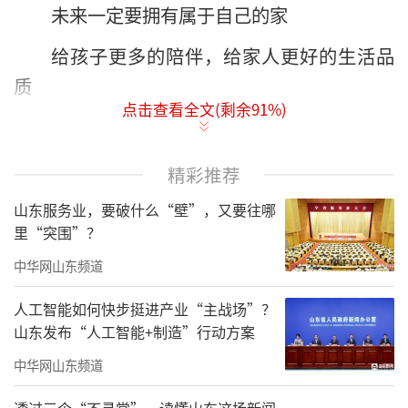
未来一定要拥有属于自己的家
给孩子更多的陪伴，给家人更好的生活品
质
点击查看全文(剩余
91
%)
不知不觉间，一年就渐渐接近了尾声
大街小巷都开始传达来自节日的喜悦
精彩推荐
你的承诺兑现了多少？
山东服务业，要破什么“壁”，又要往哪
里“突围”？
这一次，别再让愿望落空
中华网山东频道
......
人工智能如何快步挺进产业“主战场”？
山东发布“人工智能+制造”行动方案
中华网山东频道
透过三个“不寻常”，读懂山东这场新闻