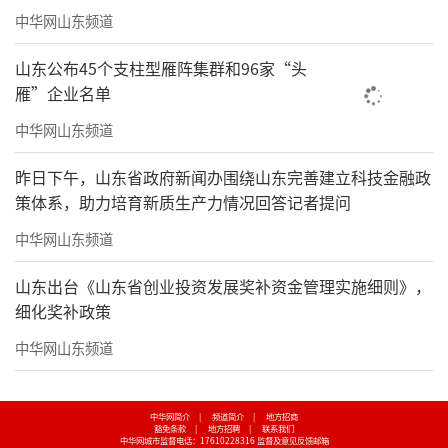
中华网山东频道
山东公布45个支柱型雁阵集群和96家“头
雁”企业名单
中华网山东频道
昨日下午，山东省政府新闻办围绕山东完善建立科技金融政
策体系，助力培育新质生产力情况回答记者提问
中华网山东频道
山东出台《山东省创业投资发展奖补资金管理实施细则》，
细化奖补政策
中华网山东频道
中华网简介
|
频道简介
|
地方招商
豁免条款
|
地方招聘
|
联系我们
中华网城市监督电话：17610228316
监督及意见反馈邮箱