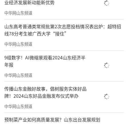
业经济发展新动能新优势
5、本文部分配图来源于网络，相关版权归
中华网山东频道
原作者所有，如有侵权，请联系我们删除，谢
谢！
山东高考普通类常规批第2次志愿投档情况表出炉：超特招
线78分考生被广西大学“接住”
责任编辑：陈雅雯
中华网山东频道
9组数字！AI微缩景观看2024山东经济半
年报
中华网山东频道
传播山东金融好故事，倡树服务实体好品
牌！2024山东好品金融发布仪式举办
中华网山东频道
预制菜产业如何高质量发展？山东出台发展规划