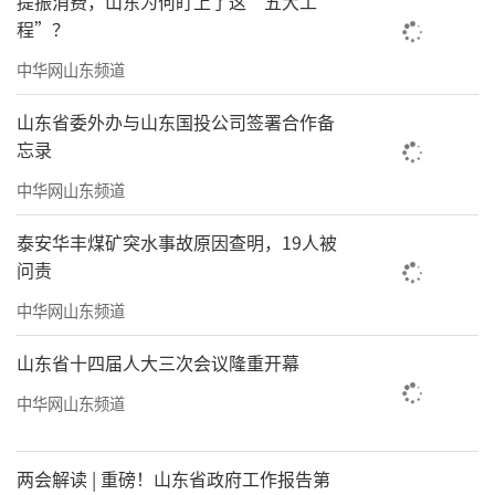
提振消费，山东为何盯上了这“五大工
程”？
赋予了家更高的生活品质与温度
中华网山东频道
海尔产城创·云世界，携手海尚海服务集
山东省委外办与山东国投公司签署合作备
团
忘录
打造更懂你的“智慧家”
中华网山东频道
泰安华丰煤矿突水事故原因查明，19人被
问责
中华网山东频道
山东省十四届人大三次会议隆重开幕
中华网山东频道
两会解读 | 重磅！山东省政府工作报告第
海尚海服务拥有物业服务企业一级资质证