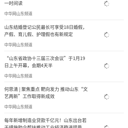
一时间读
书
中华网山东频道
将品牌基因“真诚”与“科技”嫁接
山东结婚登记公民最长可享受18日婚假，
升级“以人为本”用户观
产假、育儿假、护理假也有新规定
以科技赋能服务体验
中华网山东频道
通过线上线下的协同服务
“山东省政协十三届三次会议”于1月19
日上午开幕，会期4天半
为业主创建温馨、便捷、智慧的美好人居
中华网山东频道
生活
何思清 | 聚焦重点 靶向发力 推动山东“文
贴心守护家人的品质生活
艺两新”工作取得新成效
中华网山东频道
每年新增制造业贷款千亿元！山东出台若
干措施助企帮扶推动工业经济稳进提质