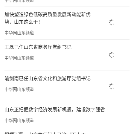
2020年12月27日海尔产城创·云世界营销
加快塑造绿色低碳高质量发展新动能新优
中心
势，山东这么干！
中华网山东频道
王磊已任山东省商务厅党组书记
中华网山东频道
喻剑南已任山东省文化和旅游厅党组书记
中华网山东频道
家不是钢筋水泥搭起的房子
山东正把握数字经济发展新机遇，建设数字强省
而是充满温情的港湾
中华网山东频道
温暖而贴心的物业服务