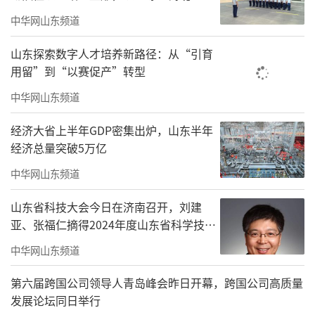
中华网山东频道
新年安新家，美好不等待
山东探索数字人才培养新路径：从“引育
海尔产城创·云世界
用留”到“以赛促产”转型
与您一起奔赴理想生活！
中华网山东频道
经济大省上半年GDP密集出炉，山东半年
经济总量突破5万亿
你有多久没好好在周末放松身心
中华网山东频道
带着自家宝贝
山东省科技大会今日在济南召开，刘建
享受纯粹的亲子时光了?
亚、张福仁摘得2024年度山东省科学技术
奖最高奖！
这个周末，一场音乐盛典即将来袭
中华网山东频道
带你享受温馨舒适的亲子音乐时光
第六届跨国公司领导人青岛峰会昨日开幕，跨国公司高质量
发展论坛同日举行
海尔产城创&未来艺术教育少年钢琴音乐会