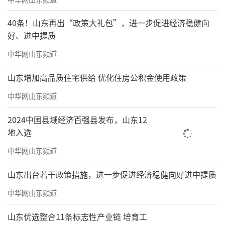
1、本资料为要约邀请，不作为要约或承
40条！山东再出“政策大礼包”，进一步促进经济稳健向
诺，买卖双方权利义务以双方签订的《商品房
好、进中提质
买卖合同》及附件等协议为准；
中华网山东频道
2、本广告相关内容、图片是对项目所做的
山东增加高品质住宅供给 优化住房公积金使用政策
示意表现，仅供参考，最终以政府有关部门批
中华网山东频道
准的文件、图则为准；
2024中国县域经济百强县发布，山东12
3、交通规划、市政配套不排除因政府规
地入选
划、政策规定及出卖人未能控制的原因而发生
中华网山东频道
变化，本资料旨在提供相关信息，不代表着出
卖人对此作出要约或承诺；
山东出台若干政策措施，进一步促进经济稳健向好进中提质
中华网山东频道
4、预售证号：济建预许2019942号济建预
许2020349号；
山东优选整合11条标志性产业链 培育工