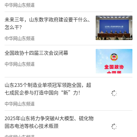
中华网山东频道
未来三年，山东数字政府建设要干什么、
邀您现场品鉴
怎么干？
中华网山东频道
带上孩子，踏着舒适的音乐
全国政协十四届三次会议闭幕
少年琴手们将用其娴熟的琴艺、专注的表
演
中华网山东频道
为大小观众们带来耳目一新的视听盛宴
山东235个制造业单项冠军领跑全国，超
让孩子近距离感受音乐的魅力
七成民企参与打造中国向“新”力！
中华网山东频道
让欢声笑语在琴声中畅游
感受别样的钢琴音乐盛会！
2025年山东将力争突破AI大模型、硫化物
固态电池等核心技术瓶颈
活动时间/地点
中华网山东频道