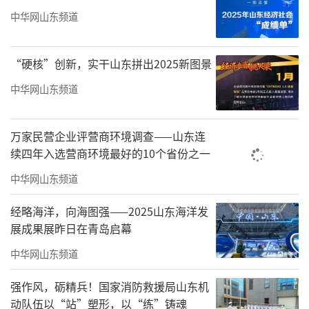
中华网山东频道
“硬核”创新，实干山东拼出2025新图景
中华网山东频道
万家民营企业评营商环境调查——山东连
续四年入选营商环境最好的10个省份之一
海尔产城创·云世界新春置业盛典狂欢来
袭
中华网山东频道
无需等待，壕礼提前开享
经略海洋，向海图强——2025山东海洋发
展成果展昨日在青岛启幕
购房就送海尔空调、冰箱、洗衣机
中华网山东频道
烤箱、微波炉、吸尘器等家电好礼
强作风，砺精兵！国家消防救援局山东机
还有购房优惠叠加享
动队伍以“站”塑形，以“练”铸魂