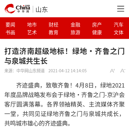
山东
要闻
地市
财经
金融
房产
汽车
书画
艺术
教育
旅游
健康
文体
打造济南超级地标！绿地·齐鲁之门
与泉城共生长
来源：
中华网山东频道
2021-04-12 14:14:05
齐迹盛典，致敬齐鲁！4月8日，绿地2021
年度品牌战略发布会于绿地·齐鲁之门-京沪会
客厅圆满落幕。各界领袖精英、主流媒体齐聚
一堂，共同见证绿地齐鲁之门与泉城共成长，
共鸣城市雄心的齐迹盛典。