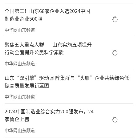
04、齐鲁之门门开见世界
全国第二！山东68家企业入选2024中国
制造业企业500强
绿地·齐鲁之门，鼎立于济南西大门，雄
踞高铁核心区，坐享城市千亿规划的配套红
中华网山东频道
利，盛启山东高铁经济的商务时代，打造济南
聚焦五大重点人群——山东实施五项提升
西城区首个产业聚集的总部办公商务集群。坐
行动全面提升公民科学素质
镇西客站重要的咽喉位置，启幕世界望向齐鲁
中华网山东频道
的第一眼。
山东“双引擎”驱动 雁阵集群与“头雁”企业共绘绿色低
175米超高层地标双子塔，以古筝、酒樽、
碳高质量发展新蓝图
冠形成歌舞升平、迎八方来客的“齐鲁之
中华网山东频道
门”形象，构成宏伟的超级地标，打造济南礼
2024中国制造业综合实力200强发布，24
仪之门，让世界看见中国图腾。
家鲁企上榜
中华网山东频道