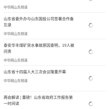
列已经打通了21个国家92个城市。
中华网山东频道
得高铁者得未来，现在很多品牌开发商都
山东省委外办与山东国投公司签署合作备
忘录
在推行TOD模式，但绿地绝对是最早也是最成
熟的那一个。出了南京南，第一眼一定是南京
中华网山东频道
城际空间站，到了徐州东，高铁还没进站就能
泰安华丰煤矿突水事故原因查明，19人被
看到绿地集团四个大字。有高铁的地方就有绿
问责
地城际空间站，十多年间，绿地已经在全国12
中华网山东频道
省布局39座城际空间站，其中四个就在山东。
山东省十四届人大三次会议隆重开幕
中华网山东频道
两会解读 | 重磅！山东省政府工作报告第
一时间读
2009年绿地响应号召率先建设西客站板