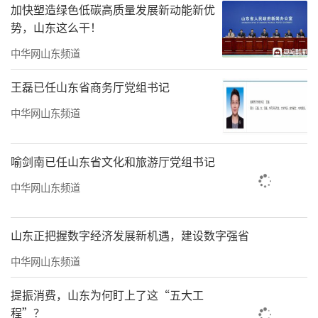
加快塑造绿色低碳高质量发展新动能新优
势，山东这么干！
中华网山东频道
王磊已任山东省商务厅党组书记
中华网山东频道
示意图
喻剑南已任山东省文化和旅游厅党组书记
中华网山东频道
03、高铁站前领踞价值高地
一声高铁，打破沉寂。至2019年底，中国
山东正把握数字经济发展新机遇，建设数字强省
高速铁路营业总里程达到3.5万千米，居世界第
中华网山东频道
一，八纵八横主干道连接中国提速经济，未来
还可能提速世界经济。这一次苏伊士河货船搁
提振消费，山东为何盯上了这“五大工
程”？
浅，有媒体评论，收益的是中国，因为中欧班