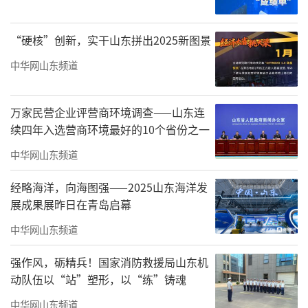
“硬核”创新，实干山东拼出2025新图景
中华网山东频道
万家民营企业评营商环境调查——山东连
续四年入选营商环境最好的10个省份之一
示意图
中华网山东频道
02、世界绿地助力城市发展
经略海洋，向海图强——2025山东海洋发
展成果展昨日在青岛启幕
绿地集团深耕山东12年，进驻11座城市，
中华网山东频道
绿地开发了56个项目，总建筑面3800万平米，
总投资金额超2200亿元，累计纳税超181亿元，
强作风，砺精兵！国家消防救援局山东机
服务20万户家庭，近60万人。
动队伍以“站”塑形，以“练”铸魂
中华网山东频道