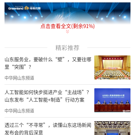
点击查看全文(剩余
91
%)
精彩推荐
山东服务业，要破什么“壁”，又要往哪
里“突围”？
中华网山东频道
人工智能如何快步挺进产业“主战场”？
活动现场实拍图
山东发布“人工智能+制造”行动方案
01、双城驱动吹响腾飞号角
中华网山东频道
地产大咖德科地产频道总编辑刘德科认
透过三个“不寻常”，读懂山东这场新闻
为，山东同时拥有济南与青岛两个双万亿超级
发布会的背后深意