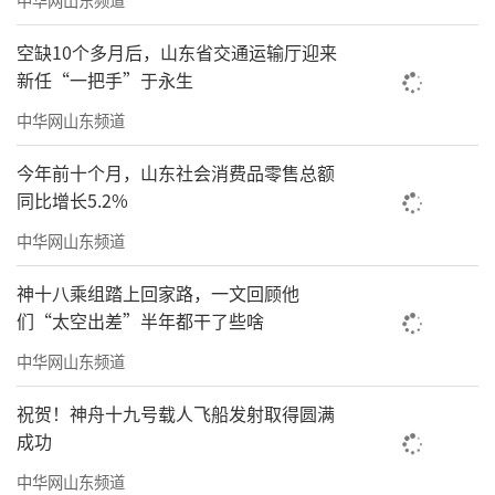
绿地·济南城际空间站，可以说是值得载
空缺10个多月后，山东省交通运输厅迎来
入济南城市发展史的一笔，这是时代发展的必
新任“一把手”于永生
然，也是塑造城市封面、对话世界的底气。
中华网山东频道
今年前十个月，山东社会消费品零售总额
同比增长5.2%
中华网山东频道
神十八乘组踏上回家路，一文回顾他
们“太空出差”半年都干了些啥
中华网山东频道
祝贺！神舟十九号载人飞船发射取得圆满
成功
鸟瞰图
中华网山东频道