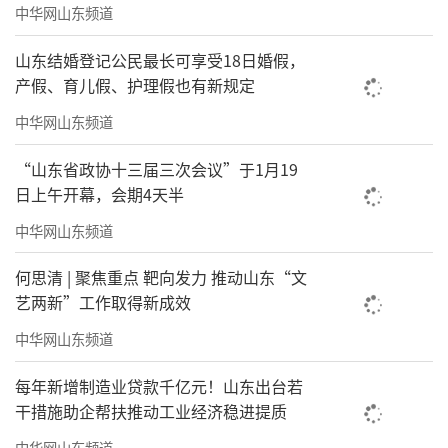
中华网山东频道
块，历时12年建设210万方城际空间站，成为济
南首个高铁+地铁+产+商+城+居一体化的5.0版T
山东结婚登记公民最长可享受18日婚假，
产假、育儿假、护理假也有新规定
OD项目。正面西客站，步行仅需5分钟，约210
中华网山东频道
万㎡恢弘体量，集地标级双子塔、175米超高
层、百米办公、独栋办公、独栋商业、独栋商
“山东省政协十三届三次会议”于1月19
业、风情商业街、地下商超、酒店公寓、高端
日上午开幕，会期4天半
住宅等全业态于一体，优享西城会展中心、济
中华网山东频道
南国际医学科学中心、一馆三院、宜家家居、
何思清 | 聚焦重点 靶向发力 推动山东“文
麦德龙等城市一线配套，准确的把握了西城的
艺两新”工作取得新成效
区域交通布局、经济布局、产业布局等，为企
中华网山东频道
业发展提供各方资源载体，带动经济强势聚
每年新增制造业贷款千亿元！山东出台若
集，依托京沪黄金线，致力于打造3小时商务
干措施助企帮扶推动工业经济稳进提质
圈，其规格之高，远超济南西城之所见。
中华网山东频道