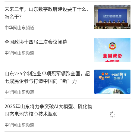
D项目。2016年济南响应政府号召建设CBD，作
未来三年，山东数字政府建设要干什么、
为CBD开拓者，2019年响应“打造新旧动能转
怎么干？
换综合试验区”和“强省会战略济南跨河发
中华网山东频道
展”的国策号召，投身建设先行区首个引爆项
全国政协十四届三次会议闭幕
目济南绿地国际博览城。2020年响应山东自贸
中华网山东频道
区的国家战略，打造自贸区首个引爆项目绿地
（济南）全球商品贸易港，承接进博会外溢效
山东235个制造业单项冠军领跑全国，超
应。一路走来，绿地以实力获得市场认可，被
七成民企参与打造中国向“新”力！
称为城市拓疆的先驱者，高铁新城建设者，摩
中华网山东频道
天地表缔造者，更是会展经济推动者，自贸时
代引爆者。
2025年山东将力争突破AI大模型、硫化物
固态电池等核心技术瓶颈
中华网山东频道