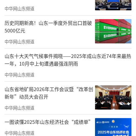
城市，并且范围距离在300公里之内，这在全球
中华网山东频道
都是比较罕见的存在。双城并行驱动之下，山
历史同期新高！山东一季度外贸出口首破
东已经成为中国经济的变形金刚。在新旧动能
5000亿元
转换先行区、中国(山东)自由贸易试验区、黄河
中华网山东频道
流域生态保护和高质量发展三大国家战略交会
山东十大天气气候事件揭晓——2025年成山东近74年来最热
叠加下，绿地为这些改造发展提供了巨大的空
一年，10月中上旬遭遇最强连阴雨
间，包括绿地超高层、城际空间站、全球会展
中华网山东频道
中心、全球商品贸易港以及特色小镇等，“绿
地把这些超大体量的新空间嵌入到山东的现
山东省地矿局2026年工作会议暨“改革创
在，然后去推动山东的未来，为奇迹的发生创
新年”动员大会召开
造了得天独厚的条件。”
中华网山东频道
一图读懂2025年山东经济社会“成绩单”
中华网山东频道