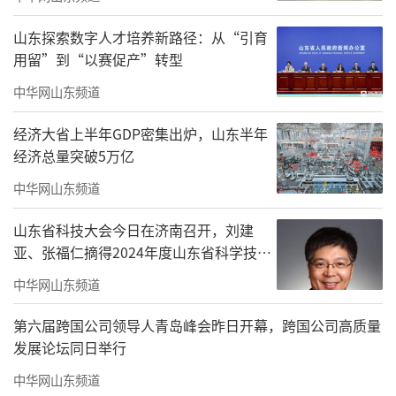
山东探索数字人才培养新路径：从“引育
用留”到“以赛促产”转型
中华网山东频道
经济大省上半年GDP密集出炉，山东半年
经济总量突破5万亿
中华网山东频道
山东省科技大会今日在济南召开，刘建
亚、张福仁摘得2024年度山东省科学技术
奖最高奖！
中华网山东频道
活动现场实拍图
第六届跨国公司领导人青岛峰会昨日开幕，跨国公司高质量
2009年绿地响应号召率先建设西客站板
发展论坛同日举行
块，建设210万方城际空间站，在济南打造首个
中华网山东频道
高铁＋地铁＋产＋商＋城＋居一体化的5.0版TO