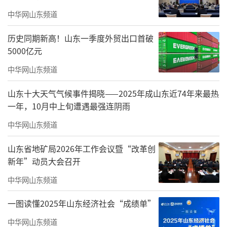
东省地矿局工作的批示要求。山东省纪委监委
中华网山东频道
驻省自然资源厅纪检监察组组长丁钟海到会指
历史同期新高！山东一季度外贸出口首破
导。山东省地矿局党组书记、局长张成伟出席
5000亿元
会议并讲话，局党组副书记、副局长张庆华主
中华网山东频道
持会议，局领导班子成员出席会议。
山东十大天气气候事件揭晓——2025年成山东近74年来最热
会议指出，2025年在省委、省政府坚强领
一年，10月中上旬遭遇最强连阴雨
导下，山东省地矿局全局上下以习近平总书记
中华网山东频道
重要回信精神为总遵循、总定位、总航标，坚
山东省地矿局2026年工作会议暨“改革创
定扛牢“走在前、挑大梁”使命担当，统筹推
新年”动员大会召开
进全面从严治党与高质量发展，地勘经济稳中
中华网山东频道
有进、进中提质，资源保障更加有力，综合服
一图读懂2025年山东经济社会“成绩单”
务更加精准，科技引领更加凸显，特色品牌更
加鲜明，发展环境更加优良，党的建设更加坚
中华网山东频道