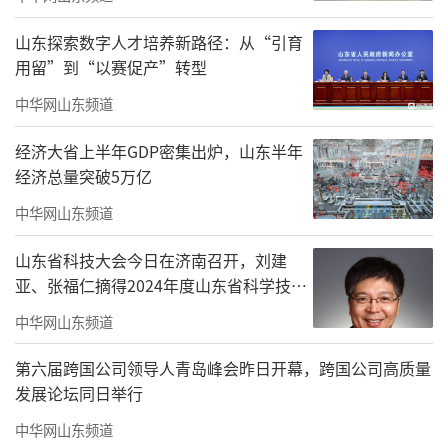
必须坚持创新驱动，必须加强内部管理，必须
山东探索数字人才培养新路径：从“引育
深化融合发展，必须强化队伍建设。
用留”到“以赛促产”转型
会议强调，“十五五”时期是我国基本实
中华网山东频道
现社会主义现代化夯实基础、全面发力的关键
经济大省上半年GDP密集出炉，山东半年
时期，是山东省基本建成新时代社会主义现代
经济总量突破5万亿
化强省承前启后的关键时期，也是山东省地矿
中华网山东频道
局冲刺全国一流现代化地质强局的决胜时期。
全局上下要锚定“走在前、挑大梁”，凝心聚
山东省科技大会今日在济南召开，刘建
亚、张福仁摘得2024年度山东省科学技术
力、接续奋斗，全力推动政治引领力、核心服
奖最高奖！
中华网山东频道
务力、创新驱动力、品牌影响力“四个显著提
升”，全面建成“政治过硬、能力卓越、创新
第六届跨国公司领导人青岛峰会昨日开幕，跨国公司高质量
引领、保障有力”的全国一流现代化地质强
发展论坛同日举行
局。2026年要坚持以习近平新时代中国特色社
中华网山东频道