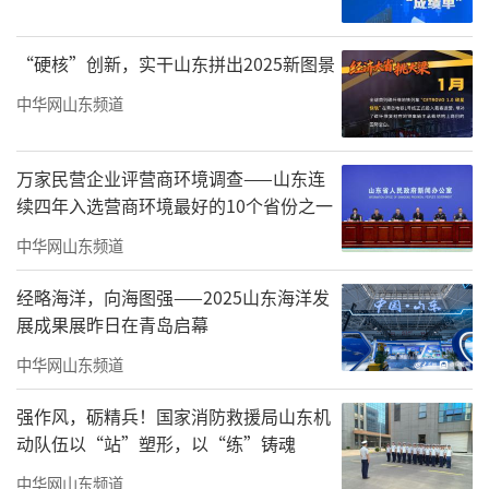
实，交出了高质量发展亮眼成绩单。过去5年，
山东省地矿局旗帜鲜明讲政治，一心一意谋发
“硬核”创新，实干山东拼出2025新图景
展，助力全省超额完成“十四五”找矿目标任
中华网山东频道
务。深入推进产业转型升级，重点业务链量质
齐升。涌现出全国首个牵头国家重点研发计划
万家民营企业评营商环境调查——山东连
项目的基层单位，科技创新工作持续走在前
续四年入选营商环境最好的10个省份之一
列。深化新时代英雄地质队建设，培育齐鲁时
中华网山东频道
代楷模、齐鲁最美自然守护者等一批先进典
经略海洋，向海图强——2025山东海洋发
型，为现代化强省建设提供了源源不断的地矿
展成果展昨日在青岛启幕
力量。
中华网山东频道
会议指出，回顾一年来的工作实践，山东
强作风，砺精兵！国家消防救援局山东机
省地矿局深刻体会到：做好新时代地矿工作，
动队伍以“站”塑形，以“练”铸魂
必须胸怀“国之大者”，必须聚焦主责主业，
中华网山东频道