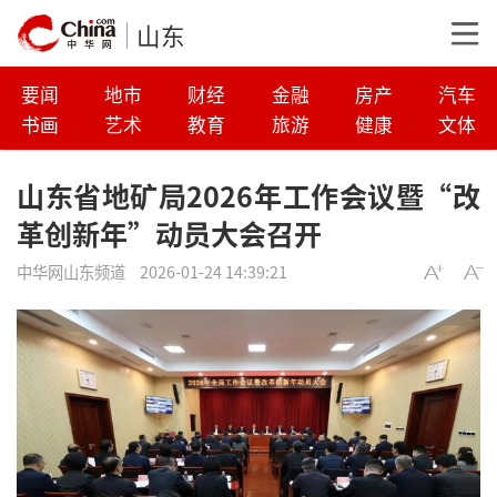
山东
要闻
地市
财经
金融
房产
汽车
书画
艺术
教育
旅游
健康
文体
山东省地矿局2026年工作会议暨“改
革创新年”动员大会召开
中华网山东频道
2026-01-24 14:39:21