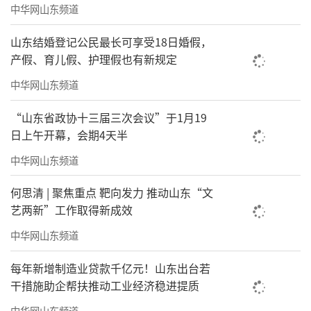
中华网山东频道
间上全面发力。要守牢省内主阵地，融入国内
山东结婚登记公民最长可享受18日婚假，
国际双循环，健全合作保障机制，以更加开放
产假、育儿假、护理假也有新规定
的姿态、更加务实的举措，深化构建“大交
中华网山东频道
流、大合作、大发展”工作格局。十要聚焦加
强党的建设，在筑牢发展根基上全面发力。要
“山东省政协十三届三次会议”于1月19
突出政治建设，夯实基层基础，狠抓队伍建
日上午开幕，会期4天半
设，深化正风肃纪，抓实民生保障，为地矿事
中华网山东频道
业高质量发展提供坚强的政治和组织保证。
何思清 | 聚焦重点 靶向发力 推动山东“文
艺两新”工作取得新成效
会议要求，要全力以赴抓好经济发展、项
目争取，确保实现一季度“开门好、开门
中华网山东频道
红”。要切实抓好安全生产，持续排查整治风
每年新增制造业贷款千亿元！山东出台若
险隐患，确保地矿系统安全和谐稳定。
干措施助企帮扶推动工业经济稳进提质
中华网山东频道