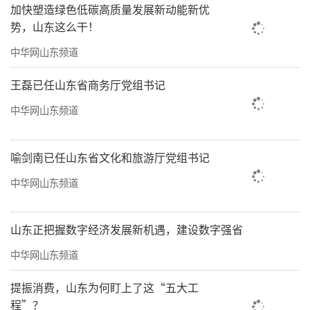
筹、保障有力的找矿新格局。二要聚焦综合服
加快塑造绿色低碳高质量发展新动能新优
务提质，在彰显地矿作为上全面发力。要全面
势，山东这么干！
落实全省16市综合地质服务方案，深度融入地
中华网山东频道
方经济社会发展，切实发挥好地质工作基础
王磊已任山东省商务厅党组书记
性、公益性、战略性作用。三要聚焦地质科技
中华网山东频道
赋能，在激活发展引擎上全面发力。要加大科
技投入力度，坚持“精准投入、重点发力”，
喻剑南已任山东省文化和旅游厅党组书记
放大“集中力量办大事”的规模效应，着力构
建“技术攻关更有力、科创体系更完善、创新
中华网山东频道
效能更显著”的科创新格局。四要聚焦产业转
型升级，在提升发展质效上全面发力。要立足
山东正把握数字经济发展新机遇，建设数字强省
服务国家现代化产业体系建设需求，推动地质
中华网山东频道
产业向高端化、智能化、绿色化转型，全面强
提振消费，山东为何盯上了这“五大工
化支撑保障能力。五要聚焦特色品牌培育，在
程”？