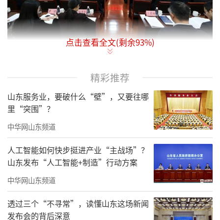
点击查看全文(剩余
93
%)
1月23日，2026年山东省地矿局工作会议
精彩推荐
暨“改革创新年”动员大会在济南召开。会议
山东服务业，要破什么“壁”，又要往哪
以习近平新时代中国特色社会主义思想为指
里“突围”？
导，深入学习贯彻党的二十大和二十届历次全
中华网山东频道
会精神，全面贯彻全国自然资源工作会议和全
国地质调查工作会议部署，认真落实省委经济
人工智能如何快步挺进产业“主战场”？
山东发布“人工智能+制造”行动方案
工作会议要求，总结“十四五”时期和2025年
工作，深入谋划“十五五”时期工作思路，安
中华网山东频道
排部署2026年重点任务。
透过三个“不寻常”，读懂山东这场新闻
发布会的背后深意
会议传达了周乃翔省长、温暖副省长对山