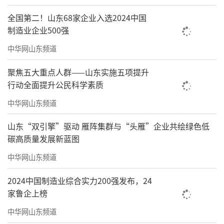
全国第二！山东68家企业入选2024中国
制造业企业500强
会议表彰了2025年度山东省地矿局全局高
质量发展优秀单位、高质量发展突出贡献单
中华网山东频道
位、全局党建工作先进单位、全局优秀地质成
聚焦五大重点人群——山东实施五项提升
果奖获奖单位、全局矿产地质勘查质量管理先
行动全面提升公民科学素质
进单位、全局环境地质勘查质量管理先进单
中华网山东频道
位、全局安全生产和应急管理工作先进单位。
山东“双引擎”驱动 雁阵集群与“头雁”企业共绘绿色低
四家局属单位主要负责同志作典型发言。
碳高质量发展新蓝图
会议以视频会议形式召开，省纪委监委驻
中华网山东频道
省自然资源厅纪检监察组有关负责同志，山东
2024中国制造业综合实力200强发布，24
省地矿局总师、二级巡视员，局属单位、机关
家鲁企上榜
处室主要负责同志，省地质工会主要负责同
中华网山东频道
志，局机关四级调研员以上干部在主会场参加