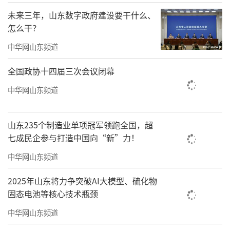
会主义思想为指导，深入贯彻党的二十大和二
未来三年，山东数字政府建设要干什么、
十届历次全会精神，坚持“稳中求进、提质增
怎么干？
效”总基调，牢牢把握贯彻落实习近平总书记
中华网山东频道
重要回信精神这“1”条主线，锚定建设全国一
全国政协十四届三次会议闭幕
流现代化地质强局这“1”个目标，狠抓地质找
矿攻坚等“10”项重点任务，统筹推进地矿事
中华网山东频道
业高质量发展，为中国式现代化山东实践提供
坚实地质保障。
山东235个制造业单项冠军领跑全国，超
七成民企参与打造中国向“新”力！
会议确定，2026年要重点在十个方面“全
中华网山东频道
面发力”：一要聚焦地质找矿攻坚，在筑牢资
源保障上全面发力。要坚持四线联动，努力打
2025年山东将力争突破AI大模型、硫化物
固态电池等核心技术瓶颈
造“省内攻深找盲、省外协同推进、国外合作
中华网山东频道
拓展、海上创新突破”的全域覆盖、陆海统