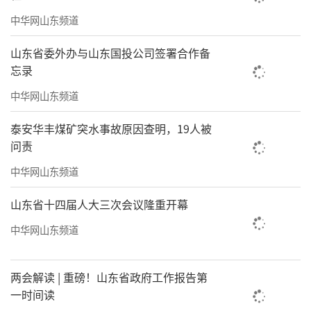
增强核心能力上全面发力。要把特色品牌培育
中华网山东频道
作为提升核心能力和影响力的重要抓手，以品
山东省委外办与山东国投公司签署合作备
牌建设牵引产业升级、赋能发展提质。六要聚
忘录
焦深化改革创新，在激发内生动力上全面发
中华网山东频道
力。要深刻认识“改革创新年”的主题定位，
锚定激发内生动力这一目标，深化内部管理改
泰安华丰煤矿突水事故原因查明，19人被
问责
革、托管企业改革和考核机制改革，为高质量
发展注入新动能。七要聚焦资产债权盘活，在
中华网山东频道
优化资源配置上全面发力。要统筹推进资产盘
山东省十四届人大三次会议隆重开幕
活、债权回收、矿权运作，全方位优化资源配
中华网山东频道
置。八要聚焦装备建设升级，在强化硬件基础
上全面发力。要抢抓政策机遇，加快装备更
两会解读 | 重磅！山东省政府工作报告第
新，强化自主研发，着力构建现代化地质装备
一时间读
体系。九要聚焦深化对外合作，在拓宽发展空