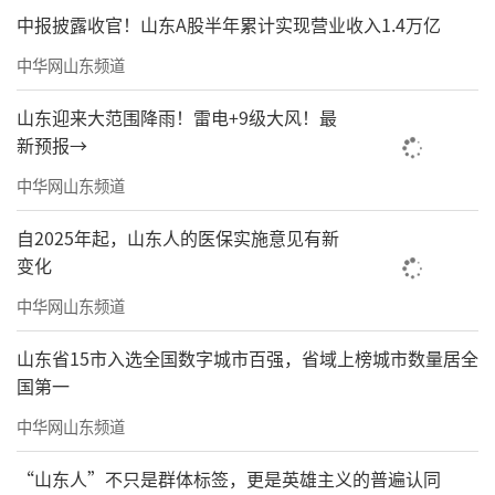
会议。局属各单位领导班子成员，中层以上干
中报披露收官！山东A股半年累计实现营业收入1.4万亿
部在各分会场参加会议。
中华网山东频道
（来源：山东地矿）
山东迎来大范围降雨！雷电+9级大风！最
新预报→
责任编辑：周龙
中华网山东频道
自2025年起，山东人的医保实施意见有新
变化
中华网山东频道
山东省15市入选全国数字城市百强，省域上榜城市数量居全
国第一
中华网山东频道
“山东人”不只是群体标签，更是英雄主义的普遍认同