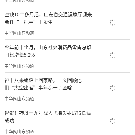
会议号召，山东省地矿局全局广大干部职
工要牢记习近平总书记殷切嘱托，认真落实省
空缺10个多月后，山东省交通运输厅迎来
委、省政府安排部署，扛牢“走在前、挑大
新任“一把手”于永生
梁”政治担当，坚定信心、勠力同心，踔厉奋
中华网山东频道
发、锐意进取，奋力谱写全国一流现代化地质
今年前十个月，山东社会消费品零售总额
强局建设新篇章。
同比增长5.2%
中华网山东频道
神十八乘组踏上回家路，一文回顾他
们“太空出差”半年都干了些啥
中华网山东频道
祝贺！神舟十九号载人飞船发射取得圆满
成功
中华网山东频道