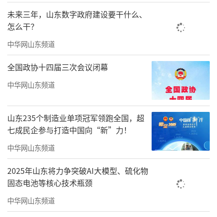
未来三年，山东数字政府建设要干什么、
研发层面，海尔冰箱依托全球十大研发中
怎么干？
心创新磁控冷鲜、AI之眼等多项科技，并应用在
中华网山东频道
Horizon系列上，升级全球用户的健康饮食。
全国政协十四届三次会议闭幕
智造与物流层面，海尔冰箱依托覆盖全球
的智能制造体系及海外物流运营平台实现就近
中华网山东频道
交付，降低物流时间与服务成本。
山东235个制造业单项冠军领跑全国，超
营销层面，海尔冰箱在全球落地“体验先
七成民企参与打造中国向“新”力！
行”等营销方式，通过食材对比与实测等形
中华网山东频道
式，让渠道和当地用户直观感受Horizon冰箱的
2025年山东将力争突破AI大模型、硫化物
差异化储鲜体验。
固态电池等核心技术瓶颈
中华网山东频道