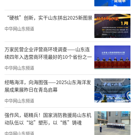
作为全球旗舰系列，Horizon冰箱的上市是
海尔冰箱全球化、高端化战略的最新成果，也
“硬核”创新，实干山东拼出2025新图景
将持续巩固其行业引领地位。
中华网山东频道
在用户最为挑剔的欧洲市场，Horizon冰箱
已斩获近3万台订单，进一步巩固了海尔冰箱中
万家民营企业评营商环境调查——山东连
企第一、多门冰箱份额超40%的领先地位。
续四年入选营商环境最好的10个省份之一
中华网山东频道
在许多品牌认为高端产品难以攻入的东南
亚市场，海尔高端旗舰Horizon冰箱上市即获得
经略海洋，向海图强——2025山东海洋发
超1000台订单，并入驻当地第一大渠道商，打
展成果展昨日在青岛启幕
破了“东南亚市场难卖高端”的固有认知。
中华网山东频道
越南之后，Horizon冰箱还将陆续进入印
强作风，砺精兵！国家消防救援局山东机
尼、泰国等市场，在东南亚市场份额、增幅均
动队伍以“站”塑形，以“练”铸魂
第一的基础上进一步挖掘高端增量。
中华网山东频道