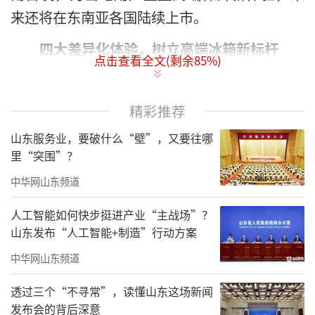
来还将在东南亚各国陆续上市。
四大差异化体验，树立高端冰箱新标杆
点击查看全文(剩余
85
%)
在竞争激烈的越南市场，不少冰箱品牌选
择以价换量，但海尔冰箱却是“逆行者”。此
精彩推荐
次上市的Horizon冰箱售价3799万越南盾（约
山东服务业，要破什么“壁”，又要往哪
合人民币1万元），是当地行业均价的近4倍，
里“突围”？
坚持以高价值赢得用户。
中华网山东频道
针对当地用户“食材多样、原鲜为本”的
人工智能如何快步挺进产业“主战场”？
饮食特点，Horizon冰箱不仅搭载全球首创的磁
山东发布“人工智能+制造”行动方案
控冷鲜科技，让冷鲜肉冷藏10天仍鲜嫩如初，
中华网山东频道
还搭载100%独立制冰系统，以洁净冰块满足用
透过三个“不寻常”，读懂山东这场新闻
户爱喝冰饮的习惯。
发布会的背后深意