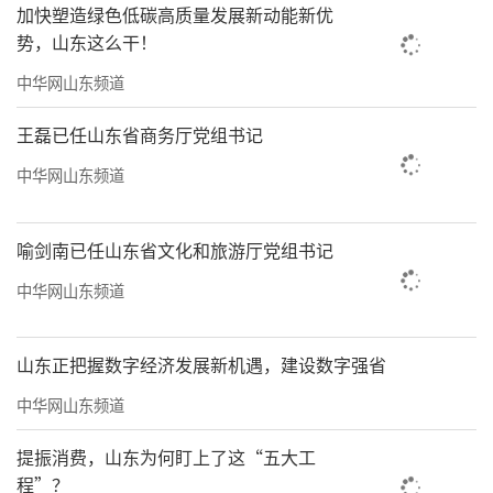
加快塑造绿色低碳高质量发展新动能新优
势，山东这么干！
中华网山东频道
王磊已任山东省商务厅党组书记
中华网山东频道
喻剑南已任山东省文化和旅游厅党组书记
除了欧洲和东南亚，Horizon冰箱也已在巴
中华网山东频道
西上市，并将布局澳洲等其他全球市场。当Hor
izon冰箱点亮全球天际线，海尔冰箱也将以更
山东正把握数字经济发展新机遇，建设数字强省
具深度的全球化布局，持续推动全球冰箱产业
中华网山东频道
的升级与重塑
提振消费，山东为何盯上了这“五大工
责任编辑：王鑫磊
程”？