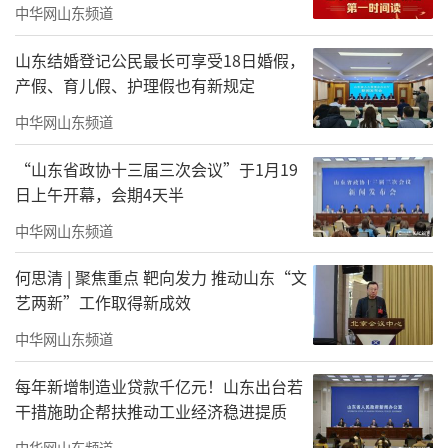
中华网山东频道
山东结婚登记公民最长可享受18日婚假，
产假、育儿假、护理假也有新规定
中华网山东频道
此次入选工信部首批海外智能工厂案例
“山东省政协十三届三次会议”于1月19
日上午开幕，会期4天半
集，是海尔智家全球化的重要里程碑，更是中
国家电制造走向世界舞台中央的有力证明。
中华网山东频道
未来，海尔智家将继续以数字技术、绿色
何思清 | 聚焦重点 靶向发力 推动山东“文
艺两新”工作取得新成效
理念驱动全球制造升级，让更多“中国样
板”闪耀世界，为中国企业高质量全球化探路
中华网山东频道
前行。
每年新增制造业贷款千亿元！山东出台若
干措施助企帮扶推动工业经济稳进提质
责任编辑：王鑫磊
中华网山东频道