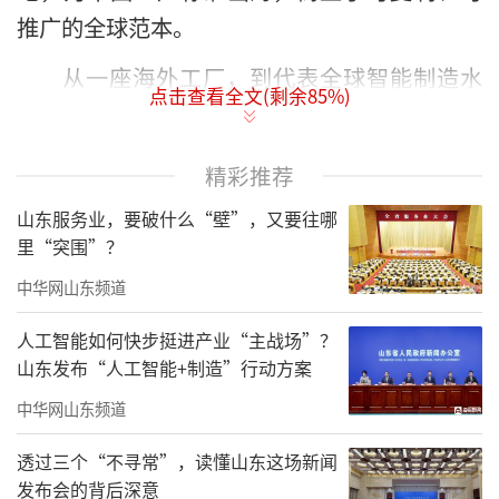
推广的全球范本。
从一座海外工厂，到代表全球智能制造水
点击查看全文(剩余
85
%)
准的“中国样板”，海尔智家凭什么脱颖而出?
精彩推荐
山东服务业，要破什么“壁”，又要往哪
里“突围”？
中华网山东频道
人工智能如何快步挺进产业“主战场”？
山东发布“人工智能+制造”行动方案
中华网山东频道
数智硬实力：全域贯通，落地即标杆
透过三个“不寻常”，读懂山东这场新闻
工信部首批海外智能工厂案例集，评选标
发布会的背后深意