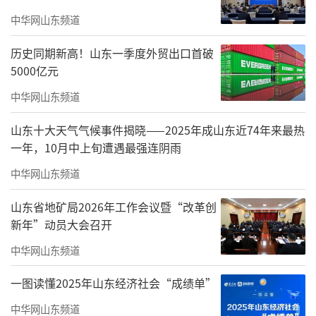
准极为严苛。而海尔空调泰国春武里园区从规
中华网山东频道
划到落地，全程对标全球顶尖水平。
历史同期新高！山东一季度外贸出口首破
这座海尔海外首个数字孪生智能互联工厂
5000亿元
规划年产能600万套、总占地约32.4万平方米，
中华网山东频道
自2025年9月投产亮相就成为泰国智能化程度最
山东十大天气气候事件揭晓——2025年成山东近74年来最热
高、空调行业规模最大的海外制造基地。
一年，10月中上旬遭遇最强连阴雨
搭建13大领域23套数字化系统，实现订
中华网山东频道
单、生产、供应链等端到端全流程打通，订单
山东省地矿局2026年工作会议暨“改革创
交付效率提升50%，生产效率提升35%，真正
新年”动员大会召开
做到“投产即达产的标杆”。
中华网山东频道
一图读懂2025年山东经济社会“成绩单”
中华网山东频道