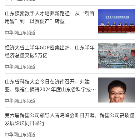
AI赋能：全链加持，质效双在线
山东探索数字人才培养新路径：从“引育
用留”到“以赛促产”转型
海尔空调泰国春武里园区把AI与数字技术
中华网山东频道
深度融入研发、生产、质检、设备管理每一
环，让制造更精准、更可靠。
经济大省上半年GDP密集出炉，山东半年
经济总量突破5万亿
AI赋能，研发周期缩短30%；关键工序自
中华网山东频道
动化率达45%；AI视觉检测、AI噪音识别全覆
山东省科技大会今日在济南召开，刘建
盖。
亚、张福仁摘得2024年度山东省科学技术
从用户需求下单到成品下线，全流程数据
奖最高奖！
中华网山东频道
可视、可控、可追溯，每一台空调都经得起全
第六届跨国公司领导人青岛峰会昨日开幕，跨国公司高质量
球市场检验。
发展论坛同日举行
中华网山东频道