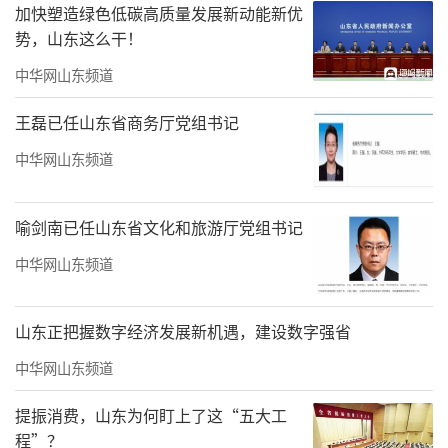
加快塑造绿色低碳高质量发展新动能新优
势，山东这么干！
绿色竞争力：低碳共生，智造显担当
中华网山东频道
不止“智造”，更做“绿造”，海尔空调
王磊已任山东省商务厅党组书记
泰国春武里园区坚持数智升级与绿色发展同步
中华网山东频道
推进。
创新应用海外首家真空脱脂环保技术，分
喻剑南已任山东省文化和旅游厅党组书记
布式光伏系统年发电近9兆瓦时，年减排CO₂超
中华网山东频道
万吨，斩获泰国BOI最高级别A2+认证。用清洁
电力驱动生产，用环保技术守护生态，成为海
山东正把握数字经济发展新机遇，建设数字强省
外可持续制造的典范。
中华网山东频道
更重要的是，这套智造模式覆盖冰箱、洗
提振消费，山东为何盯上了这“五大工
衣机、厨电等全品类，推动全球制造体系向智
程”？