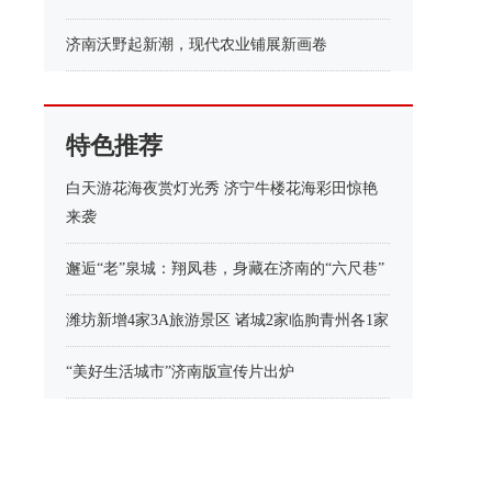
济南沃野起新潮，现代农业铺展新画卷
特色推荐
白天游花海夜赏灯光秀 济宁牛楼花海彩田惊艳
来袭
邂逅“老”泉城：翔凤巷，身藏在济南的“六尺巷”
潍坊新增4家3A旅游景区 诸城2家临朐青州各1家
“美好生活城市”济南版宣传片出炉