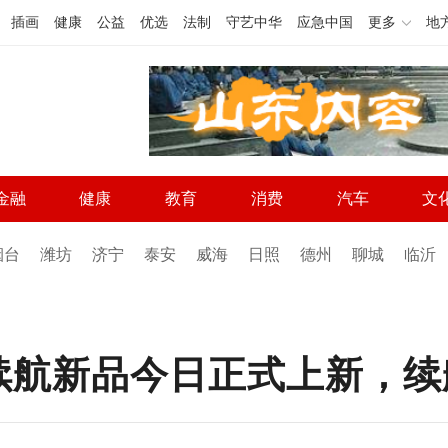
插画
健康
公益
优选
法制
守艺中华
应急中国
更多
地
金融
健康
教育
消费
汽车
文
烟台
潍坊
济宁
泰安
威海
日照
德州
聊城
临沂
续航新品今日正式上新，续