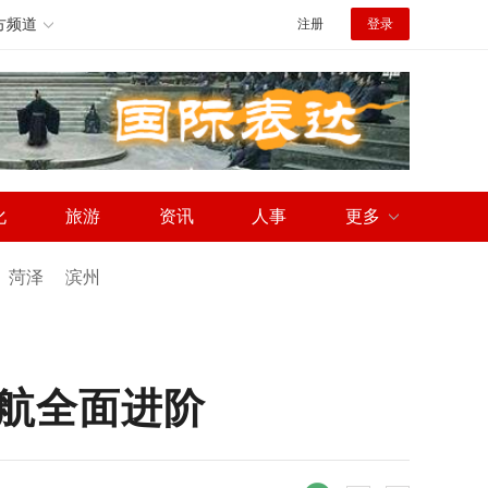
方频道
注册
登录
化
旅游
资讯
人事
更多
菏泽
滨州
航全面进阶