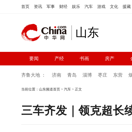
首页
资讯
军事
财经
娱乐
汽车
游戏
文化
援藏
山东
要闻
产经
书画
房产
齐鲁大地 ：
济南
青岛
淄博
枣庄
东营
当前位置：
山东频道首页
>
汽车
> 正文
三车齐发｜领克超长