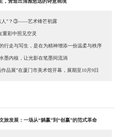
共生，营造出清雅悠远的诗意画境
右人”？③——艺术锋芒初露
，在重彩中照见空灵
户外的行走与写生，是在为精神增添一份温柔与秩序
东方水墨内核，让光影在笔墨间流淌
作品展”在厦门市美术馆开幕，展期至10月9日
文旅发展：一场从“躺赢”到“创赢”的范式革命