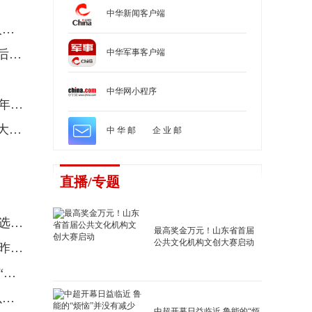
中华新闻客户端
人工智能如何快步挺进产业“主战场”？山东发布“人工智能+制造”行动方案
透过三个“不寻常”，读懂山东这场新闻发布会的背后深意
中华军事客户端
中华网小程序
山东十大天气气候事件揭晓——2025年成山东近74年来最热一年，10月中上旬遭遇最强连阴雨
山东省地矿局2026年工作会议暨“改革创新年”动员大会召开
中 华 邮
企 业 邮
直播
/专题
万家民营企业评营商环境调查——山东连续四年入选营商环境最好的10个省份之一
最高奖金万元！山东省首届
公共文化机构文创大赛启动
经略海洋，向海图强——2025山东海洋发展成果展昨日在青岛启幕
强作风，砺精兵！国家消防救援局山东机动队伍以“站”塑形，以“练”铸魂
山东探索数字人才培养新路径：从“引育用留”到“以赛促产”转型
中超开幕日益临近 鲁能的“烦