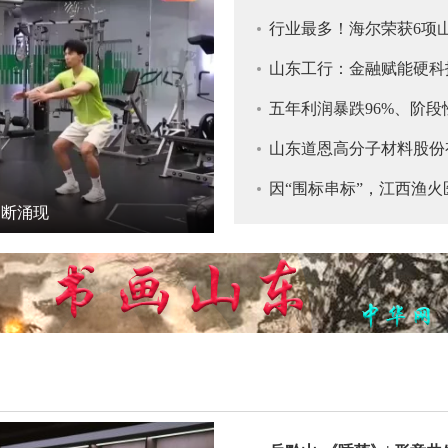
行业最多！海尔荣获6项
山东工行：金融赋能硬科
五年利润暴跌96%、阶
场争议
山东道恩高分子材料股份
因“围标串标”，江西渔
不断涌现