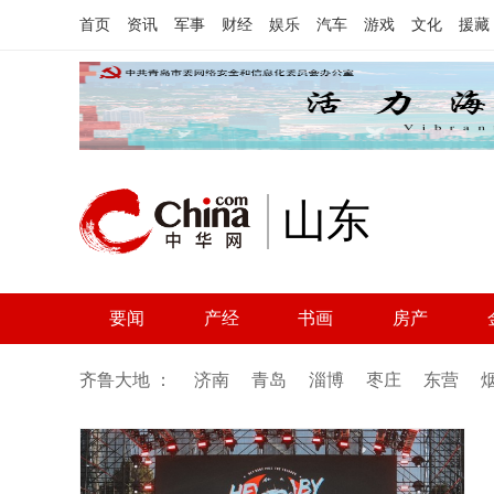
首页
资讯
军事
财经
娱乐
汽车
游戏
文化
援藏
山东
要闻
产经
书画
房产
齐鲁大地 ：
济南
青岛
淄博
枣庄
东营