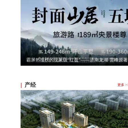
霸屏热搜榜的现象级“红盘”——济南龙湖·雲峰原
|
产经
更多 >