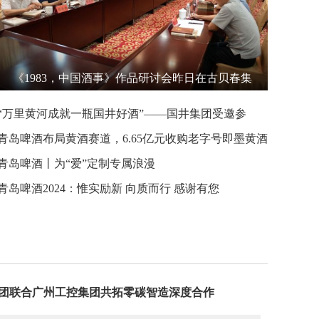
《1983，中国酒事》作品研讨会昨日在古贝春集
团举行
“万里黄河成就一瓶国井好酒”——国井集团受邀参
加“欧中关系50年”论坛暨中欧地理标志产品品鉴会
青岛啤酒布局黄酒赛道，6.65亿元收购老字号即墨黄酒
厂
青岛啤酒丨为“爱”定制专属浪漫
青岛啤酒2024：惟实励新 向质而行 感谢有您
团联合广州工控集团共拓零碳智造深度合作