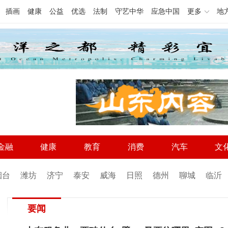
插画
健康
公益
优选
法制
守艺中华
应急中国
更多
地
金融
健康
教育
消费
汽车
文
烟台
潍坊
济宁
泰安
威海
日照
德州
聊城
临沂
要闻