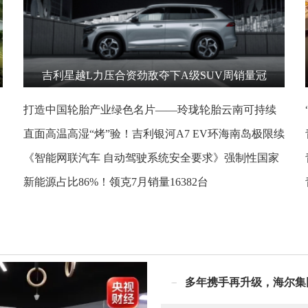
吉利星越L力压合资劲敌夺下A级SUV周销量冠
军，为国产上大分！
打造中国轮胎产业绿色名片——玲珑轮胎云南可持续
天然橡胶项目获评最佳实践案例
直面高温高湿“烤”验！吉利银河A7 EV环海南岛极限续
航测试挑战成功
《智能网联汽车 自动驾驶系统安全要求》强制性国家
标准正式发布
新能源占比86%！领克7月销量16382台
多年携手再升级，海尔集