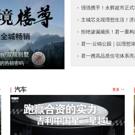
强强携手！永辉超市正式
主城芯兑现理想生活！济
拒绝渗漏顽疾！君一重构建
诺
君一·云锦公园｜以理想
君一携高品质住宅体系亮
著的热销密码
范本
|
汽车
|
>
更多 >>