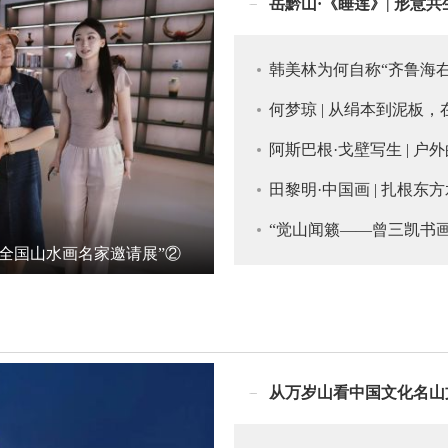
岳黔山·《睡莲》| 形意
韩美林为何自称“齐鲁海
何梦琼 | 从绢本到泥板
阿斯巴根·戈壁写生 | 
田黎明·中国画 | 扎根
“觉山闻籁——曾三凯书画
—全国山水画名家邀请展”②
从万岁山看中国文化名山