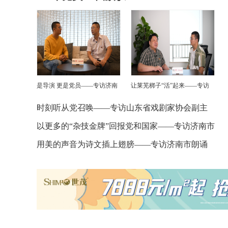
是导演 更是党员——专访济南
让莱芜梆子“活”起来——专访
市电影电视艺术家协会理事谭
济南市戏剧家协会副主席李长
时刻听从党召唤——专访山东省戏剧家协会副主
振海
生
席李保良
以更多的“杂技金牌”回报党和国家——专访济南市
杂技家协会副主席孔海涛
用美的声音为诗文插上翅膀——专访济南市朗诵
艺术家协会主席华青