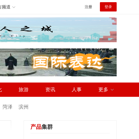
方频道
注册
登录
化
旅游
资讯
人事
更多
菏泽
滨州
产品
集群