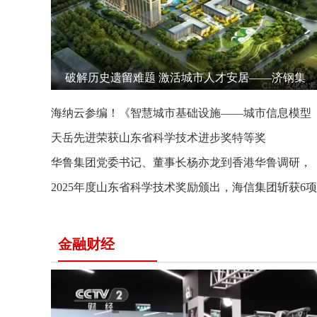
破解历史遗留难题 激活城市人才安居——济钢集
团用创新解法写好国企担当答卷
海纳云参编！《智慧城市基础设施——城市信息模型
（CIM）数据框架和功能要求标准》发布
天岳先进荣获山东省科学技术进步奖特等奖
华鲁集团党委书记、董事长杨亦龙到香港华鲁调研，
推动驻港澳平台优势赋能山东经济高质量发展
2025年度山东省科学技术奖励颁出，海信集团斩获6项
大奖
金融财经