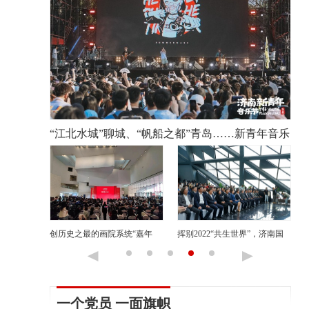
北水城”聊城、“帆船之都”青岛……新青年音乐
2022年以来，山东
一站精彩不停
之最的画院系统“嘉年
挥别2022“共生世界”，济南国
再别双年展，再看一眼山
—“第八届全国画院美术
际双年展相约2024再启新篇
术馆的惊鸿之美
览”在济南隆重开幕
一个党员 一面旗帜