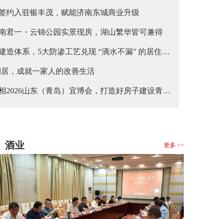
签约入驻银丰茂，赋能济南东城商业升级
南君一・云锦公园实景现房，湖山繁华皆可兼得
造体系，5大防渗工艺兑现 “滴水不漏” 的居住承
湖居，成就一家人的改善生活
相2026山东（青岛）宜博会，打造好房子建设青岛
酒业
更多 >>