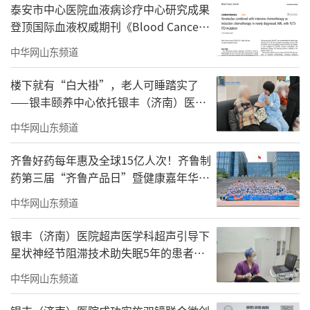
泰安市中心医院血液病诊疗中心研究成果
登顶国际血液权威期刊《Blood Cancer
Journal》
中华网山东频道
楼下就有“白大褂”，老人可睡踏实了
——银丰颐养中心依托银丰（济南）医
院，守护长者幸福晚年
中华网山东频道
齐鲁好药每年惠及全球15亿人次！齐鲁制
药第三届“齐鲁产品日”暨健康嘉年华活
动昨日在济南启幕
中华网山东频道
银丰（济南）医院超声医学科超声引导下
星状神经节阻滞技术助失眠5年的患者重
获整夜酣睡
中华网山东频道