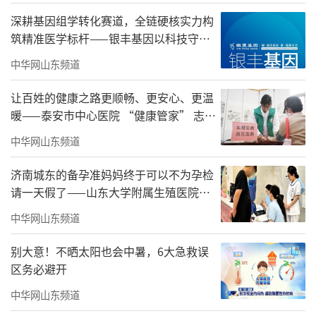
深耕基因组学转化赛道，全链硬核实力构
筑精准医学标杆——银丰基因以科技守护
国民全周期健康
中华网山东频道
让百姓的健康之路更顺畅、更安心、更温
暖——泰安市中心医院 “健康管家” 志愿
服务织密居民健康守护网
中华网山东频道
济南城东的备孕准妈妈终于可以不为孕检
请一天假了——山东大学附属生殖医院进
驻银丰（济南）医院送“方便”
中华网山东频道
别大意！不晒太阳也会中暑，6大急救误
区务必避开
中华网山东频道