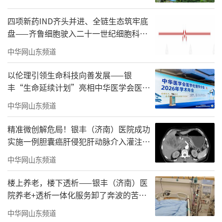
四项新药IND齐头并进、全链生态筑牢底
盘——齐鲁细胞驶入二十一世纪细胞科
技“核心赛道”
中华网山东频道
以伦理引领生命科技向善发展——银
丰“生命延续计划”亮相中华医学会医学
伦理学分会2026年学术年会
中华网山东频道
精准微创解危局！银丰（济南）医院成功
实施一例胆囊癌肝侵犯肝动脉介入灌注化
疗术
中华网山东频道
楼上养老，楼下透析——银丰（济南）医
院养老+透析一体化服务卸了奔波的苦，
解了子女的难
中华网山东频道