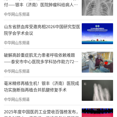
付——银丰（济南）医院肿瘤科给病人一
张可以安放灵魂的床
中华网山东频道
山东省脐血库受邀亮相2026中国研究型医
院学会学术会议
中华网山东频道
破解高龄重症肌无力患者呼吸依赖难题
——泰安市中心医院多学科协作助力72岁
老人撤除呼吸机，恢复自主呼吸
中华网山东频道
毫米精修再植生机！银丰（济南）医院成
功实施断指再植合并肌腱修复手术
中华网山东频道
2025年度中国医药工业营收百强榜发布，