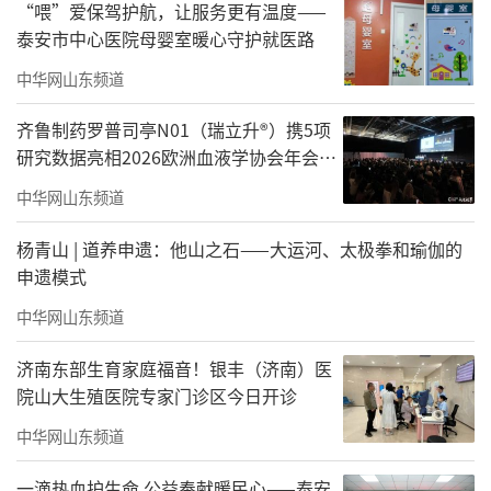
“喂”爱保驾护航，让服务更有温度——
泰安市中心医院母婴室暖心守护就医路
中华网山东频道
齐鲁制药罗普司亭N01（瑞立升®）携5项
研究数据亮相2026欧洲血液学协会年会，
多场景展现血小板管理潜力
中华网山东频道
杨青山 | 道养申遗：他山之石——大运河、太极拳和瑜伽的
申遗模式
中华网山东频道
济南东部生育家庭福音！银丰（济南）医
院山大生殖医院专家门诊区今日开诊
中华网山东频道
一滴热血护生命 公益奉献暖民心——泰安