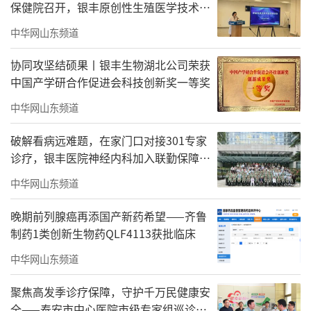
保健院召开，银丰原创性生殖医学技术倾
力守护生殖健康
中华网山东频道
协同攻坚结硕果丨银丰生物湖北公司荣获
中国产学研合作促进会科技创新奖一等奖
中华网山东频道
破解看病远难题，在家门口对接301专家
诊疗，银丰医院神经内科加入联勤保障部
队专科联盟
中华网山东频道
晚期前列腺癌再添国产新药希望——齐鲁
制药1类创新生物药QLF4113获批临床
中华网山东频道
聚焦高发季诊疗保障，守护千万民健康安
全——泰安市中心医院市级专家组巡诊督