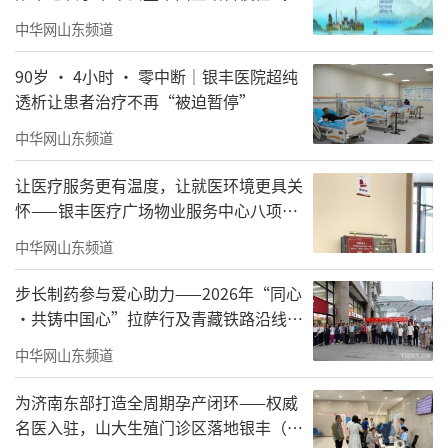
疾病学术会议在南京召开
中华网山东频道
90岁 · 4小时 · 零中断｜银丰医院超纯
透析让患者治疗不再“被迫暂停”
中华网山东频道
让医疗服务更有温度，让就医环境更具关
怀——银丰医疗广场物业服务中心八项举
措温暖患者心
中华网山东频道
步长制药参与爱心助力——2026年“同心
·共铸中国心”拉萨行及青藏铁路沿线公
益医疗队出征
中华网山东频道
为济南东部打造全周期孕产闭环——权威
名医入驻，山大生殖门诊区落地银丰（济