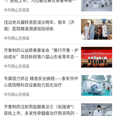
®）获批上市，为过敏性鼻炎患者带来用
药新选择
中华网山东频道
戍边老兵辗转求医误诊两年，银丰（济
南）医院精准溯源祛除顽疾
中华网山东频道
齐鲁制药公益慈善基金会“善行齐鲁·护
幼成长”项目斩获第六届山东省青年志愿
服务项目大赛金奖
中华网山东频道
专属视力矫正 精准安全摘镜——泰安市中
心医院眼科双设备助力屈光治疗
中华网山东频道
齐鲁制药注射用盐酸美法仑（佑瑞清®）
获批上市，多发性骨髓瘤治疗再添用药新