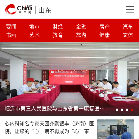
山东
要闻
地市
财经
金融
房产
汽车
书画
艺术
教育
旅游
健康
文体
银丰（济南）医院神经肿瘤科以国产TROP-2 ADC联合托珠单抗双通路协同攻克儿童颅咽管瘤
心内科知名专家天团齐聚银丰（济南）医
院，让您的“心”病不再成为“心”事