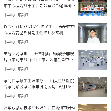
市中心医院红十字会办公室联合输血科开
展2026年“世界献血者日”活动
中华网山东频道
以专业践使命 以温情护民生——泰安市中
心医院胃肠外科副主任护师郝文利
中华网山东频道
重磅新药落地——齐鲁制药甲磺酸沙非胺
片（申可宁®）获批上市，为帕金森中晚
期患者添国产治疗新选择
中华网山东频道
家门口享顶尖生殖诊疗——山大生殖医院
专家门诊区落地银丰济南医院，6月15日
正式开诊
中华网山东频道
卵巢双激活技术专题培训会在扬州市妇幼