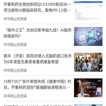
齐鲁制药生物创新药QLS31905新启动一
项注册性III期临床研究，聚焦PD-L1低表
达胃癌一线治疗
中华网山东频道
“癌中之王”无创诊断率超九成！AI能终
结癌症吗？
中华网山东频道
银丰（济南）医院非侵入式脑机接口技术
为6年求医无果患者重燃康复希望
中华网山东频道
15秒TVC广告片荣登央视《健康中国》栏
目，齐鲁制药润怡®玻璃酸钠滴眼液以品
质诠释国民好药担当
中华网山东频道