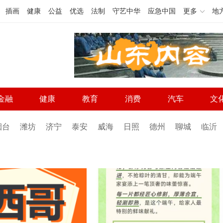
插画
健康
公益
优选
法制
守艺中华
应急中国
更多
地
金融
健康
教育
消费
汽车
文
烟台
潍坊
济宁
泰安
威海
日照
德州
聊城
临沂