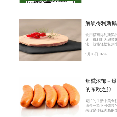
解锁得利斯鹅
食用指南得利斯鹅
迷，得利斯为您带
法，就能轻松复刻
9月03日 16:42
烟熏浓郁＋爆
的东欧之旅
繁忙的生活中美食
满是一款不可错过的
果你是传统肉肠的