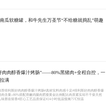
南瓜软糖罐，和牛先生万圣节“不给糖就捣乱”萌趣
好肉肉醇香爆汁烤肠”——80%黑猪肉+全程自控，一
拉满
推荐得利斯好肉肉醇香爆汁烤肠#真材实料肉感十足#得利斯好肉肉醇香爆
猪肉含量≥80%搭配滑嫩鸡腿肉肥瘦黄金比例配比肉质紧实却不干柴天然
味唇齿留香#匠心工艺品质保证#24小时低温慢腌75℃恒温