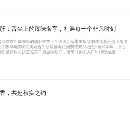
肝：舌尖上的臻味奢享，礼遇每一个非凡时刻
砖般熠熠生辉细腻的鹅肝香在舌尖缓缓绽放带来极致的味觉享受这正是得
一款将奢华与美味完美融合的珍馐佳肴法国朗德鹅A级肥肝自然本味，匠心
滑细腻原料与技艺完美平衡金砖鹅肝，奢享时刻初入口时绵密如脂
香，共赴秋实之约