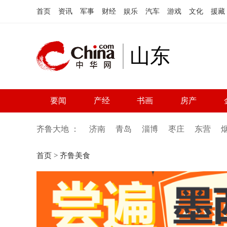
首页
资讯
军事
财经
娱乐
汽车
游戏
文化
援藏
山东
要闻
产经
书画
房产
齐鲁大地 ：
济南
青岛
淄博
枣庄
东营
首页
>
齐鲁美食