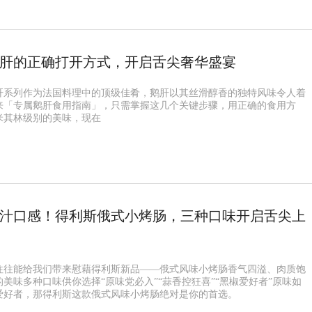
肝的正确打开方式，开启舌尖奢华盛宴
肝系列作为法国料理中的顶级佳肴，鹅肝以其丝滑醇香的独特风味令人着
来「专属鹅肝食用指南」，只需掌握这几个关键步骤，用正确的食用方
米其林级别的美味，现在
汁口感！得利斯俄式小烤肠，三种口味开启舌尖上
往往能给我们带来慰藉得利斯新品——俄式风味小烤肠香气四溢、肉质饱
美味多种口味供你选择“原味党必入”“蒜香控狂喜”“黑椒爱好者”原味如
爱好者，那得利斯这款俄式风味小烤肠绝对是你的首选。