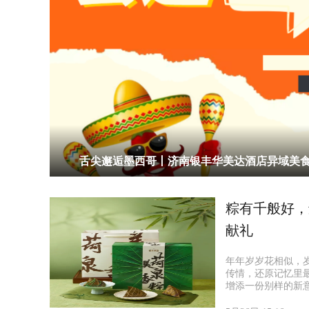
舌尖邂逅墨西哥丨济南银丰华美达酒店异域美
粽有千般好，
献礼
年年岁岁花相似，
传情，还原记忆里
增添一份别样的新