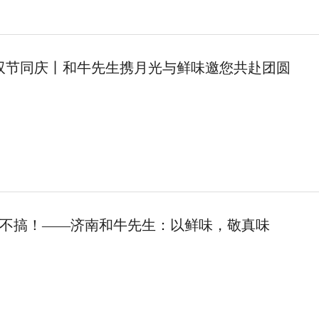
”双节同庆丨和牛先生携月光与鲜味邀您共赴团圆
不搞！——济南和牛先生：以鲜味，敬真味