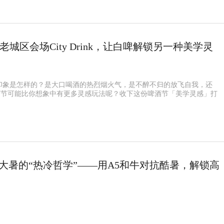
城区会场City Drink，让白啤解锁另一种美学灵
印象是怎样的？是大口喝酒的热烈烟火气，是不醉不归的放飞自我，还
青岛啤酒节可能比你想象中有更多灵感玩法呢？收下这份啤酒节「美学灵感」打
与大暑的“热冷哲学”——用A5和牛对抗酷暑，解锁高