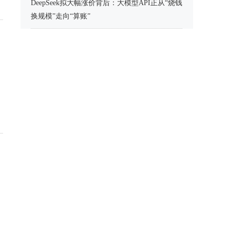
DeepSeek拟大幅涨价背后：大模型API正从“烧钱
换规模”走向“算账”