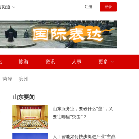
方频道
注册
登录
化
旅游
资讯
人事
更多
菏泽
滨州
山东要闻
山东服务业，要破什么“壁”，又
要往哪里“突围”？
人工智能如何快步挺进产业“主战