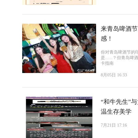
来青岛啤酒节老
感！
你对青岛啤酒节的
是......？但
卡指南
8月05日 16:33
“和牛先生”
温生存美学
7月21日 17:16