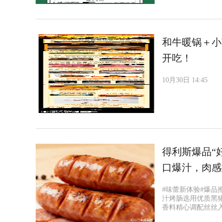
和牛暖锅＋小
开吃！
10月30日 14:45
得利斯爆品“
口爆汁，肉感
#味蕾新体验#爆品
汁烤肠选用优质黑
香料精心调配丝丝入