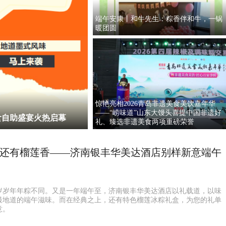
端午安康丨和牛先生：粽香伴和牛，一锅
暖团圆
惊艳亮相2026青岛非遗美食美饮嘉年华
——“崂味道”山东大馒头喜提中国非遗好
食自助盛宴火热启幕
礼、臻选非遗美食两项重磅荣誉
还有榴莲香——济南银丰华美达酒店别样新意端午
岁岁年年粽不同。又是一年端午至，济南银丰华美达酒店以礼载道，以味
最地道的端午滋味。而在经典之上，还有特色榴莲冰粽礼盒，为您的礼单
意。