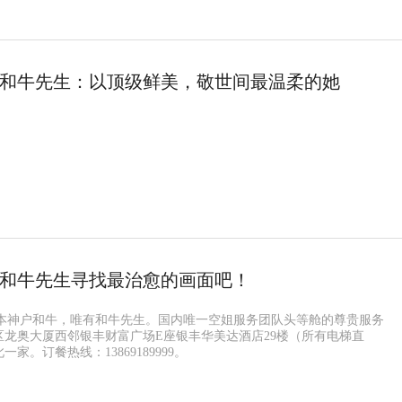
和牛先生：以顶级鲜美，敬世间最温柔的她
和牛先生寻找最治愈的画面吧！
日本神户和牛，唯有和牛先生。国内唯一空姐服务团队头等舱的尊贵服务
区龙奥大厦西邻银丰财富广场E座银丰华美达酒店29楼（所有电梯直
家。订餐热线：13869189999。