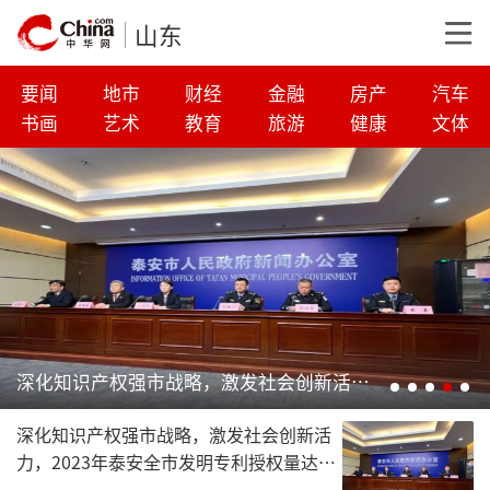
山东
要闻
地市
财经
金融
房产
汽车
书画
艺术
教育
旅游
健康
文体
“仪阳”的桃花，不一样的玩法 | 泰安肥城市第二十三届桃花节·仪阳桃花游暨“桃之夭夭”仪阳春日花朝节今日启幕
深化知识产权强市战略，激发社会创新活
力，2023年泰安全市发明专利授权量达
1371件