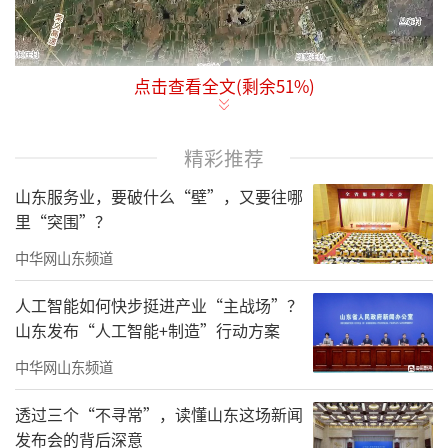
点击查看全文(剩余
51
%)
市民反映山东招远核电站施工现场存在施
工不规范问题，尘土飞扬影响附近大岚村、季
精彩推荐
家村居民生活。工作人员实地查看发现，施工
现场土方作业频繁，却未采取有效降尘措施，
山东服务业，要破什么“壁”，又要往哪
里“突围”？
裸露地面未覆盖防尘网，运输车辆驶过尘土漫
天，部分路段尘土厚达数厘米，空气有刺鼻土
中华网山东频道
腥味，附近居民怨声载道。招远核电站是重要
人工智能如何快步挺进产业“主战场”？
能源项目，其建设中如何平衡施工进度与环境
山东发布“人工智能+制造”行动方案
保护、居民生活质量的关系，需施工方和相关
中华网山东频道
部门深思。
透过三个“不寻常”，读懂山东这场新闻
责任编辑：王鑫
发布会的背后深意