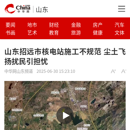
山东
要闻
地市
财经
金融
房产
汽车
书画
艺术
教育
旅游
健康
文体
山东招远市核电站施工不规范 尘土飞
扬扰民引担忧
中华网山东频道
2025-06-30 15:23:10