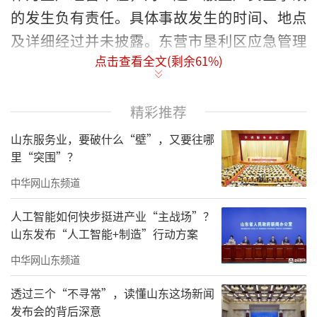
的发生负有责任。具体事故发生的时间、地点
及详细经过并未披露。东营市垦利区应急管理
点击查看全文(剩余
61
%)
局对山东惟勤药业有限公司处以50万元罚款，
处罚决定日期2025年11月20日。
精彩推荐
公开信息显示，山东惟勤药业有限公司成
山东服务业，要破什么“壁”，又要往哪
立于2022年4月，法定代表人为李新发，由新发
里“突围”？
药业有限公司全资持股。值得注意的是，11月2
中华网山东频道
0日新发药业有限公司同样因对一般生产安全事
故发生负有责任，被东营市垦利区应急管理局
人工智能如何快步挺进产业“主战场”？
山东发布“人工智能+制造”行动方案
处以50万元罚款。
中华网山东频道
企查查平台信息显示，新发药业有限公司
透过三个“不寻常”，读懂山东这场新闻
成立于1998年，法定代表人为李新发。该公司
发布会的背后深意