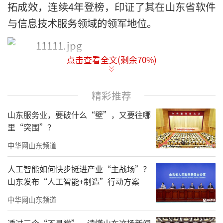
拓成效，连续4年登榜，印证了其在山东省软件
与信息技术服务领域的领军地位。
点击查看全文(剩余
70
%)
“
山东省软件和信息技术服务业综合竞争
力百强企业
”评选由山东省工业和信息化厅指
精彩推荐
导，基于企业的软件成果、研发创新、产品竞
山东服务业，要破什么“壁”，又要往哪
争力等多个维度开展综合评审。海纳云作为海
里“突围”？
尔集团旗下专注于数字城市安全监测的科技公
中华网山东频道
司，以自主研发的“星海数字平台”为核心底
座，深度融合了物联网、大数据、人工智能与
人工智能如何快步挺进产业“主战场”？
山东发布“人工智能+制造”行动方案
数字孪生四大技术，成功打造了国内首个跨行
业城市级风险耦合AI大模型与10余个场景智能
中华网山东频道
体，实现了监测准确率超95%、预案匹配准确
透过三个“不寻常”，读懂山东这场新闻