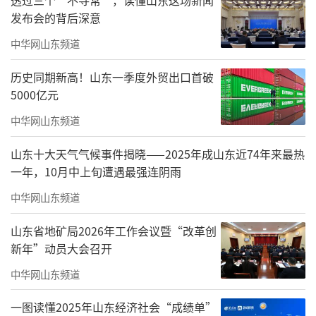
率超90%，报警误报率下降20%，技术实战力
发布会的背后深意
显著。
中华网山东频道
依托软件技术创新，海纳云已开发40余款
历史同期新高！山东一季度外贸出口首破
行业软件、推出150多个行业解决方案，累计持
5000亿元
有570余项专利及软件著作权，持续为城市安全
中华网山东频道
与智慧化建设注入科技动能。其核心技术已落
山东十大天气气候事件揭晓——2025年成山东近74年来最热
地“青岛市城市安全风险综合监测预警平
一年，10月中上旬遭遇最强连阴雨
台”“青岛市道路桥梁监管服务平台”等标杆
中华网山东频道
案例，推动城市安全监测向数字化、可视化、
高效化升级。未来，海纳云将持续以实际行动
山东省地矿局2026年工作会议暨“改革创
新年”动员大会召开
助力山东省软件产业升级，护航数字城市安全
中华网山东频道
发展。
一图读懂2025年山东经济社会“成绩单”
责任编辑：姜治程