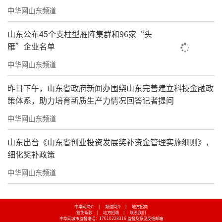
中华网山东频道
山东公布45个支柱型雁阵集群和96家“头
雁”企业名单
中华网山东频道
昨日下午，山东省政府新闻办围绕山东完善建立科技金融政
策体系，助力培育新质生产力情况回答记者提问
中华网山东频道
山东出台《山东省创业投资发展奖补资金管理实施细则》，
细化奖补政策
中华网山东频道
中华网简介
|
频道简介
|
地方招商
豁免条款
|
地方招聘
|
联系我们
中华网城市监督电话：17610228316
监督及意见反馈邮箱