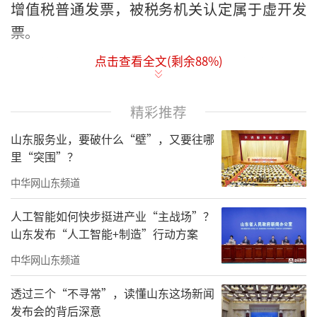
增值税普通发票，被税务机关认定属于虚开发
票。
点击查看全文(剩余
88
%)
根据处罚决定，涉案发票金额合计110万
元，开票内容为“现代服务*推广服务费”。
精彩推荐
具体来看，南宁市税务局披露，2022年期
山东服务业，要破什么“壁”，又要往哪
间，南宁敏顺睿商务服务有限公司共向华泰制
里“突围”？
药开具14份增值税普通发票，发票金额合计110
中华网山东频道
万元，税额为0元，发票品名为“*现代服务*推
广服务费”。
人工智能如何快步挺进产业“主战场”？
山东发布“人工智能+制造”行动方案
税务机关指出，上述发票“已被国家税务
中华网山东频道
总局烟台市税务局第一稽查局认定为虚开增值
税发票”。
透过三个“不寻常”，读懂山东这场新闻
发布会的背后深意