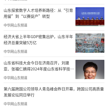
属于虚开发票行为。
山东探索数字人才培养新路径：从“引育
用留”到“以赛促产”转型
公开信息显示，华泰制药注册于山东烟台
蓬莱，目前由太原美时康医药科技有限公司持
中华网山东频道
股50.54%。
经济大省上半年GDP密集出炉，山东半年
经济总量突破5万亿
“烟台工信”官方公众号2023年发布的信
中华网山东频道
息显示，华泰制药创建于1992年，是集研发、
生产、销售于一体的国家高新技术企业，公司
山东省科技大会今日在济南召开，刘建
主导产品注射用盐酸罂粟碱，国内市场占有率
亚、张福仁摘得2024年度山东省科学技术
奖最高奖！
超过50%，国内排名第一。2022年，公司实现
中华网山东频道
营业收入13.80亿元，上缴税金1.30亿元，位居
第六届跨国公司领导人青岛峰会昨日开幕，跨国公司高质量
蓬莱纳税贡献企业榜首。
发展论坛同日举行
事实上，华泰制药此前已因一起反垄断案
中华网山东频道