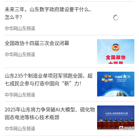
件进入公众视野。
未来三年，山东数字政府建设要干什么、
怎么干？
2025年7月，市场监管总局发布公告，禁止
武汉用通医药有限公司（下称“武汉用通”）
中华网山东频道
收购华泰制药股权，并要求相关方恢复至集中
全国政协十四届三次会议闭幕
前状态。
中华网山东频道
市场监管总局认定，武汉用通长期掌握盐
酸罂粟碱原料药全国主要供应渠道，而华泰制
山东235个制造业单项冠军领跑全国，超
药则是下游盐酸罂粟碱注射剂的重要生产企
七成民企参与打造中国向“新”力！
业。
中华网山东频道
最终，市场监管总局认为该项经营者集
2025年山东将力争突破AI大模型、硫化物
中“对中国境内盐酸罂粟碱注射剂市场具有排
固态电池等核心技术瓶颈
除、限制竞争效果”，决定予以禁止，并要求
中华网山东频道
武汉用通剥离持有的华泰制药股权。