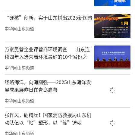
从南宁市税务局披露的信息来看，涉案开
票企业本身也存在诸多异常情况。
“硬核”创新，实干山东拼出2025新图景
中华网山东频道
税务机关认定，南宁敏顺睿商务服务有限
公司属于“走逃（失联）企业”，从业人数不
万家民营企业评营商环境调查——山东连
足3人。公司对公银行账户未发现有支付正常经
续四年入选营商环境最好的10个省份之一
营所应该发生的房租、水电等各项费用，不符
中华网山东频道
合正常公司经营形式。
经略海洋，向海图强——2025山东海洋发
税务机关最终认定，该公司无推广业务相
展成果展昨日在青岛启幕
应的费用支出、不具备为提供下游企业提供业
中华网山东频道
务宣传服务、市场推广服务的能力，不符合经
营常规，是在没有真实提供服务的情况下，为
强作风，砺精兵！国家消防救援局山东机
动队伍以“站”塑形，以“练”铸魂
他人开具与实际经营业务情况不符的增值税普
通发票，违反了《发票管理办法》相关规定，
中华网山东频道