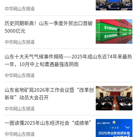
根据《国家税务总局烟台市税务局第一稽
中华网山东频道
查局税务处理决定书》（烟台税稽一处〔202
5〕13号），华泰制药将相关返利款项通过对公
历史同期新高！山东一季度外贸出口首破
5000亿元
账户支付，推广公司在扣除一定比例开票费后
将资金转至各级代理商控制的个人账户，从而
中华网山东频道
完成资金套取过程，该资金用于支付相关人员
山东十大天气气候事件揭晓——2025年成山东近74年来最热
费用。
一年，10月中上旬遭遇最强连阴雨
中华网山东频道
这一表述揭开了涉案资金流转路径。
山东省地矿局2026年工作会议暨“改革创
税务机关披露的银行流水显示，南宁敏顺
新年”动员大会召开
睿商务服务有限公司取得转账金额后短期内
中华网山东频道
以“保证金”、“财务报销-备注：市场推广费
备用金”、“财务报销”等名义转出大额款
一图读懂2025年山东经济社会“成绩单”
项，存在资金交易异常。
中华网山东频道