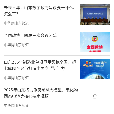
未来三年，山东数字政府建设要干什么、
怎么干？
中华网山东频道
图片来源：中国执行信息公开网
全国政协十四届三次会议闭幕
据了解，上海国正已成为失信被执行人。
中华网山东频道
该公司2024年1月被上海市长宁区人民法院立案
执行，涉案总金额3084.39万元，该公司的履行
山东235个制造业单项冠军领跑全国，超
七成民企参与打造中国向“新”力！
情况为“全部未履行”，失信被执行人行为具
体情形为“有履行能力而拒不履行生效法律文
中华网山东频道
书确定义务”。该公司现存3条被执行人信息，
2025年山东将力争突破AI大模型、硫化物
被执行总金额高达17.20亿元。该公司及其法定
固态电池等核心技术瓶颈
代表人刘巨涛10次被法院限制高消费，涉案总
中华网山东频道
金额7.65亿元。