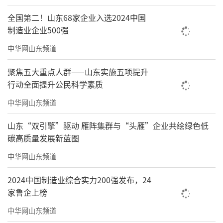
5.08亿股股份被司法冻结，其中，部分股东持
全国第二！山东68家企业入选2024中国
制造业企业500强
有的该行股权多次被法院冻结。该行第十大股
东上海国正和其余三家股东上海国之杰投资发
中华网山东频道
展有限公司、上海中路（集团）有限公司、重
聚焦五大重点人群——山东实施五项提升
庆捷尔医疗设备有限公司已被法院列入失信被
行动全面提升公民科学素质
执行人名单。上海中路（集团）有限公司现存2
中华网山东频道
条失信被执行人信息，涉案总金额1.57亿元。
山东“双引擎”驱动 雁阵集群与“头雁”企业共绘绿色低
重庆捷尔医疗设备有限公司则多次成为失信被
碳高质量发展新蓝图
执行人，涉案总金额1256.66万元。
中华网山东频道
2024中国制造业综合实力200强发布，24
家鲁企上榜
中华网山东频道