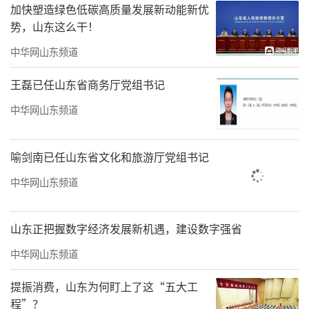
加快塑造绿色低碳高质量发展新动能新优
势，山东这么干！
中华网山东频道
王磊已任山东省商务厅党组书记
中华网山东频道
图片来源：国家企业信用信息公示系统
今年1月，上海国之杰投资发展有限公司持
喻剑南已任山东省文化和旅游厅党组书记
有的恒丰银行3.02亿股股权四次被法院冻结。
中华网山东频道
该公司现存8条失信被执行人信息，涉案总金额
888.10万元。该公司现存9条被执行人信息，被
山东正把握数字经济发展新机遇，建设数字强省
执行总金额16.26亿元。该公司67次被法院限制
中华网山东频道
高消费，涉案总金额156.16亿元。
提振消费，山东为何盯上了这“五大工
程”？