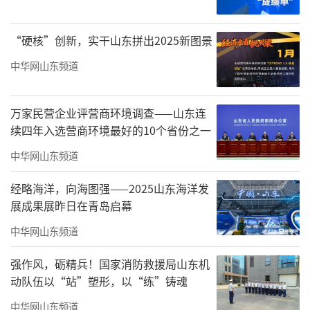
图片来源：中国执行信息公开网
“硬核”创新，实干山东拼出2025新图景
据了解，福信集团已被法院列入被执行人
中华网山东频道
名单。该公司现存2条被执行人信息，被执行总
金额16.58亿元。该公司及其法定代表人吴迪2
万家民营企业评营商环境调查——山东连
续四年入选营商环境最好的10个省份之一
次被法院限制高消费，涉案总金额4.15亿元。
该公司还存在1条终本案件信息，执行标的总金
中华网山东频道
额4.15亿元，未履行总金额4.15亿元，未履行比
经略海洋，向海图强——2025山东海洋发
例高达100%。
展成果展昨日在青岛启幕
中华网山东频道
强作风，砺精兵！国家消防救援局山东机
动队伍以“站”塑形，以“练”铸魂
中华网山东频道