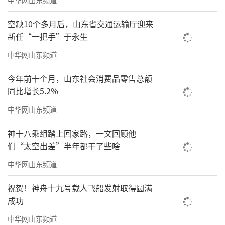
图片来源：上海票据交易所
空缺10个多月后，山东省交通运输厅迎来
新任“一把手”于永生
此外，烟台蓝天投资控股集团有限公司持
有的恒丰银行11.71亿股股权被淄博市中级人民
中华网山东频道
法院司法冻结，冻结期限至2028年6月10日。该
今年前十个月，山东社会消费品零售总额
公司为恒丰银行第五大股东，持股数量为23.08
同比增长5.2%
亿股，持股比例为2.07%。
中华网山东频道
神十八乘组踏上回家路，一文回顾他
们“太空出差”半年都干了些啥
中华网山东频道
祝贺！神舟十九号载人飞船发射取得圆满
成功
图片来源：国家企业信用信息公示系统
中华网山东频道
据不完全统计，截至目前，恒丰银行共计3