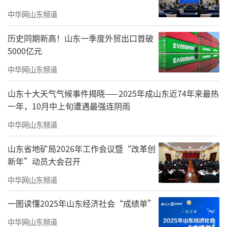
中华网山东频道
历史同期新高！山东一季度外贸出口首破
5000亿元
中华网山东频道
山东十大天气气候事件揭晓——2025年成山东近74年来最热
图片来源：恒丰银行2025年年报
一年，10月中上旬遭遇最强连阴雨
恒丰银行年报披露，福信集团为该行第六
中华网山东频道
大股东，持股数量为9.42亿股，持股比例为0.8
山东省地矿局2026年工作会议暨“改革创
5%。由此可见，福信集团持有的恒丰银行全部
新年”动员大会召开
股份已被法院冻结。
中华网山东频道
一图读懂2025年山东经济社会“成绩单”
中华网山东频道