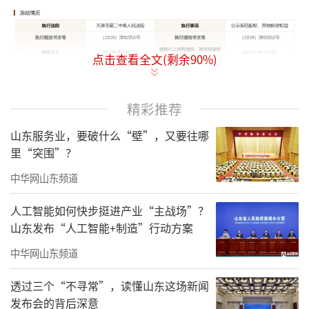
点击查看全文(剩余
90
%)
精彩推荐
图片来源：国家企业信用信息公示系统
山东服务业，要破什么“壁”，又要往哪
据国家企业信用信息公示系统显示，福信
里“突围”？
集团有限公司（以下简称“福信集团”）持有
中华网山东频道
的恒丰银行9.42亿股股权被天津市第二中级人
人工智能如何快步挺进产业“主战场”？
民法院司法冻结，冻结期限至2029年5月24日。
山东发布“人工智能+制造”行动方案
中华网山东频道
透过三个“不寻常”，读懂山东这场新闻
发布会的背后深意