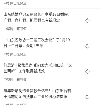
中华网山东频道
额7131.46万元。该公司已发生票据持续逾期，
截至5月31日，该公司票据逾期余额为2.77亿
山东结婚登记公民最长可享受18日婚假，
元，累计逾期发生额为2.77亿元。
产假、育儿假、护理假也有新规定
中华网山东频道
“山东省政协十三届三次会议”于1月19
日上午开幕，会期4天半
中华网山东频道
何思清 | 聚焦重点 靶向发力 推动山东“文
图片来源：中国执行信息公开网
艺两新”工作取得新成效
中华网山东频道
每年新增制造业贷款千亿元！山东出台若
干措施助企帮扶推动工业经济稳进提质
中华网山东频道