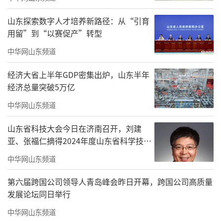
图片来源：国家企业信用信息公示系统
山东探索数字人才培养新路径：从“引育
用留”到“以赛促产”转型
此前，今年4月份，上海国正投资管理有限
中华网山东频道
公司（以下简称“上海国正”）持有的恒丰银
行3.08亿股股权被上海市长宁区人民法院司法
经济大省上半年GDP密集出炉，山东半年
经济总量突破5万亿
冻结，冻结期限至2029年4月28日。
中华网山东频道
恒丰银行年报披露，上海国正为该行第十
大股东，持股数量为3.08亿股，持股比例为0.2
山东省科技大会今日在济南召开，刘建
亚、张福仁摘得2024年度山东省科学技术
8%。由此可见，上海国正持有的恒丰银行全部
奖最高奖！
股份已被法院冻结。
中华网山东频道
第六届跨国公司领导人青岛峰会昨日开幕，跨国公司高质量
发展论坛同日举行
中华网山东频道