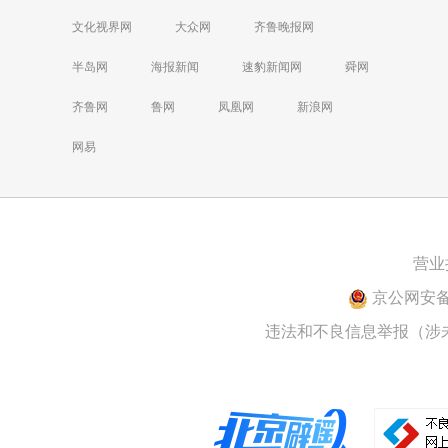
文化视界网
大众网
齐鲁晚报网
半岛网
海报新闻
速豹新闻网
舜网
齐鲁网
鲁网
凤凰网
新浪网
网易
营业
京公网安备 1
违法和不良信息举报（涉未