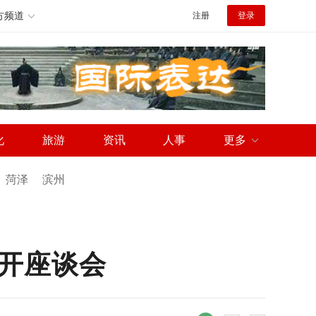
方频道
注册
登录
化
旅游
资讯
人事
更多
菏泽
滨州
开座谈会