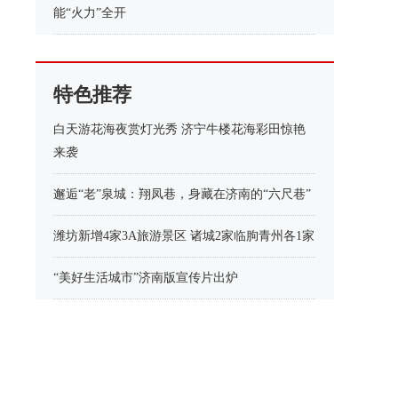
能“火力”全开
特色推荐
白天游花海夜赏灯光秀 济宁牛楼花海彩田惊艳
来袭
邂逅“老”泉城：翔凤巷，身藏在济南的“六尺巷”
潍坊新增4家3A旅游景区 诸城2家临朐青州各1家
“美好生活城市”济南版宣传片出炉