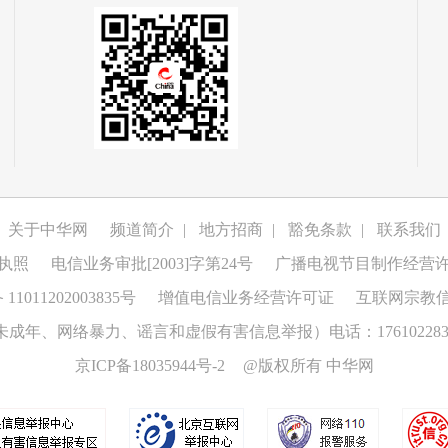
关于中华网
频道简介
|
地方招商
|
豁免条款
|
联系我们
执照
电信业务审批[2003]字第24号
广播电视节目制作经营
1011202003835号
增值电信业务经营许可证
互联网宗教
成年、网络暴力、谣言和虚假有害信息举报）电话：176102283
京ICP备18035944号-2
@版权所有 中华网