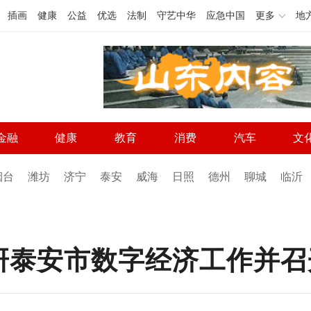
插画
健康
公益
优选
法制
守艺中华
应急中国
更多
地
金融
健康
教育
消费
汽车
文
烟台
潍坊
济宁
泰安
威海
日照
德州
聊城
临沂
研泰安市数字经济工作并召