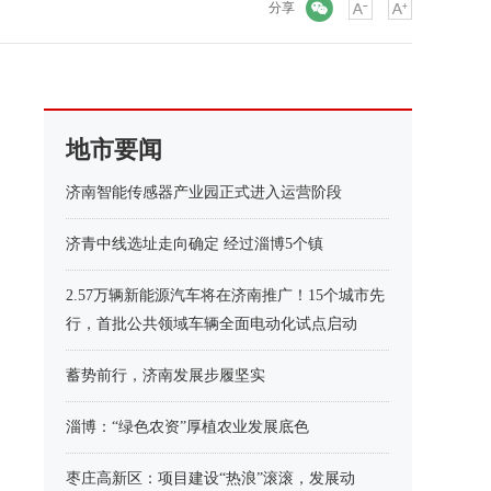
微信
分享
地市要闻
济南智能传感器产业园正式进入运营阶段
济青中线选址走向确定 经过淄博5个镇
2.57万辆新能源汽车将在济南推广！15个城市先
行，首批公共领域车辆全面电动化试点启动
蓄势前行，济南发展步履坚实
淄博：“绿色农资”厚植农业发展底色
枣庄高新区：项目建设“热浪”滚滚，发展动