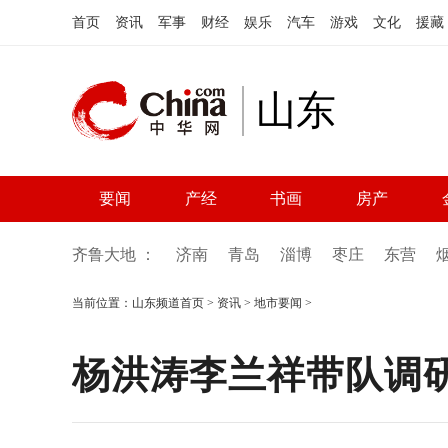
首页
资讯
军事
财经
娱乐
汽车
游戏
文化
援藏
山东
要闻
产经
书画
房产
齐鲁大地 ：
济南
青岛
淄博
枣庄
东营
当前位置：
山东频道首页
>
资讯
>
地市要闻
>
杨洪涛李兰祥带队调