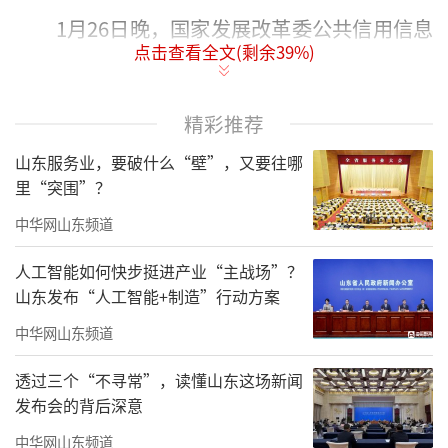
1月26日晚，国家发展改革委公共信用信息
点击查看全文(剩余
39
%)
中心发布了2023年12月份全国城市信用监测得
分情况，记者从中了解到，聊城得分92.11，在
精彩推荐
全国261个地级市中，排名第1，环比上升15个
位次，山东省排名第1，环比上升4个位次。
山东服务业，要破什么“壁”，又要往哪
里“突围”？
据了解，2023年，聊城已成功创建国家社
中华网山东频道
会信用体系建设示范区、省社会信用体系建设
典型城市。同时，在2023年12月份，聊城有3个
人工智能如何快步挺进产业“主战场”？
山东发布“人工智能+制造”行动方案
创新做法和典型经验被国家有关部门认定并在
全国进行推广。接下来，聊城市发改委将再接
中华网山东频道
再厉，再创佳绩。
透过三个“不寻常”，读懂山东这场新闻
发布会的背后深意
（来源：
大众网
）
中华网山东频道