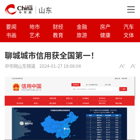
山东
要闻
地市
财经
金融
房产
汽车
书画
艺术
教育
旅游
健康
文体
聊城城市信用获全国第一！
中华网山东频道
2024-01-27 18:08:04