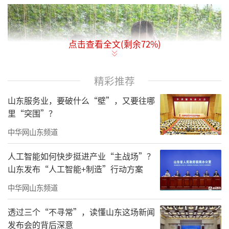
点击查看全文(剩余
72
%)
精彩推荐
山东服务业，要破什么“壁”，又要往哪
里“突围”？
中华网山东频道
“下雪的时候，需要及时清理大棚上的积
雪，以防压塌棚体，还要对棚体竹架结构进行
人工智能如何快步挺进产业“主战场”？
山东发布“人工智能+制造”行动方案
加固，尤其是对老旧棚体进行加固处理。”在
聊城市耿店新村种植户的番茄大棚内，聊城杜
中华网山东频道
站长工作室高级农艺师蔬菜专业专家刘刚仔细
透过三个“不寻常”，读懂山东这场新闻
查看番茄长势，并根据番茄生长需要注意的事
发布会的背后深意