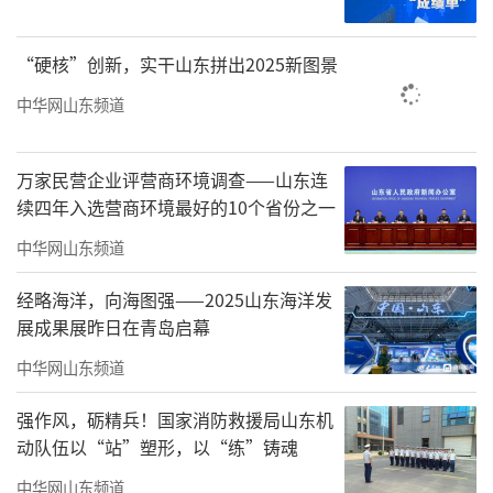
力增加光照，第四，加强保温蓄热，及时清理
“硬核”创新，实干山东拼出2025新图景
积雪。
中华网山东频道
“这些年在政府支持下，我们的番茄种植
越来越好，供不应求。”耿店新村番茄种植带
万家民营企业评营商环境调查——山东连
头人耿付奇笑着说。记者了解到，近年来，为
续四年入选营商环境最好的10个省份之一
支持和帮助广大农民提升种植管理技术水平，
中华网山东频道
促进农民增收，聊城市农业农村局多次邀请果
树栽培、小麦种植、病虫害防治等方面的专家
经略海洋，向海图强——2025山东海洋发
展成果展昨日在青岛启幕
深入乡村，把课堂设在田间地头，把技术送到
中华网山东频道
农民身边，手把手地向农民传授种植新技术，
帮助农民向科技要效益。
强作风，砺精兵！国家消防救援局山东机
动队伍以“站”塑形，以“练”铸魂
（来源：大众网）
中华网山东频道