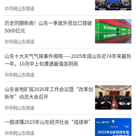
项给农户详细指导。
中华网山东频道
历史同期新高！山东一季度外贸出口首破
5000亿元
中华网山东频道
山东十大天气气候事件揭晓——2025年成山东近74年来最热
一年，10月中上旬遭遇最强连阴雨
中华网山东频道
山东省地矿局2026年工作会议暨“改革创
聊城杜站长工作室高级农艺师、蔬菜专业
新年”动员大会召开
专家轩华强介绍，在低温雨雪来临之前应当注
中华网山东频道
意以下几点：第一，低温雨雪来临前3天，叶面
一图读懂2025年山东经济社会“成绩单”
喷施磷酸二氢钾，氨基寡糖素等提高植株的抗
中华网山东频道
逆能力。第二，及时维护加固设施。第三，努